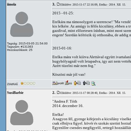
3.
iimola
Elküldve: 2015-11-17 22:16:09,
Etelka - 2014. XII. 15.
2015 - 01-25:
Etelkára ma rámosolygott a szerencse! "Ma vendége
kis lelkére. Az amúgy is félős kicsilány, ebben a 
gazdival, mint előzetesen írásban, mint most sze
engem! Szerdán költözik új otthonába, de addig m
Tagság: 2015-03-05 21:54:00
Tagszám: #131363
2015-01-16:
Hozzászólások: 25
Etelka mára volt kiírva Alettával együtt ivartalan
hugyhólyagnál volt letapadva, igy azt nem vették k
Azért tüzelni már nem fog."
Köszöni már jól van!
Zöldfülű
2.
SusiBarbie
Elküldve: 2015-11-17 00:28:40,
Etelka - 2014. XII. 15.
"Andrea F. Tóth
2014. december 16.
Etelka!
A nagyon fél, gyenge kifejezés a kicsilány visel
csak elbújva figyel. kövér és szokás szerint borz
Egyenlőre csendes megfigyelő, rettegő hozzáálláss