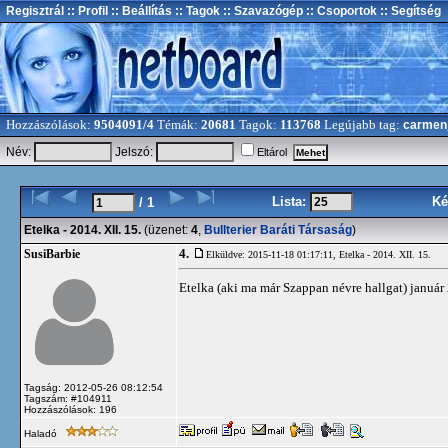
Regisztrál
:: Profil
:: Beállítás
:: Tagok
:: Szavazógép
:: Csoportok
:: Segítség
Hozzászólások:
9504091/4
Témák:
20681
Tagok:
113768
Legújabb tag:
carmen
Név:
Jelszó:
Eltárol
Lista:
Ké
/ 1
Etelka - 2014. XII. 15.
(üzenet:
4
,
Bullterier Baráti Társaság
)
4.
SusiBarbie
Elküldve: 2015-11-18 01:17:11,
Etelka - 2014. XII. 15.
Etelka (aki ma már Szappan névre hallgat) január
Tagság: 2012-05-26 08:12:54
Tagszám: #104911
Hozzászólások: 196
Haladó