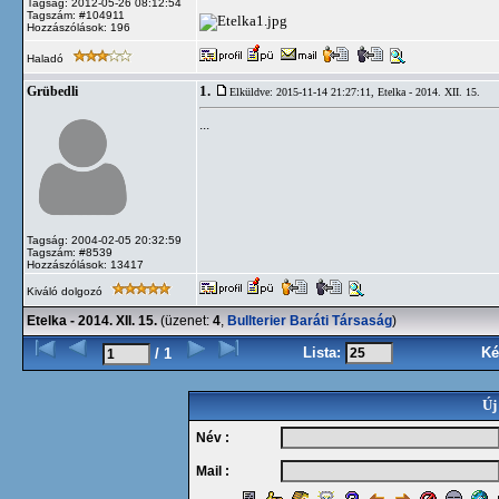
Tagság: 2012-05-26 08:12:54
Tagszám: #104911
Hozzászólások: 196
Haladó
1.
Grübedli
Elküldve: 2015-11-14 21:27:11,
Etelka - 2014. XII. 15.
...
Tagság: 2004-02-05 20:32:59
Tagszám: #8539
Hozzászólások: 13417
Kiváló dolgozó
Etelka - 2014. XII. 15.
(üzenet:
4
,
Bullterier Baráti Társaság
)
Lista:
Ké
/ 1
Új
Név :
Mail :