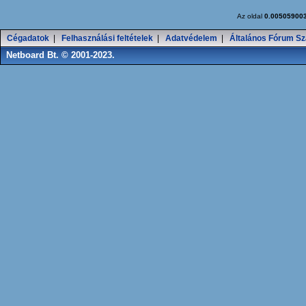
Az oldal
0.00505900
Cégadatok
|
Felhasználási feltételek
|
Adatvédelem
|
Általános Fórum Sz
Netboard Bt. © 2001-2023.