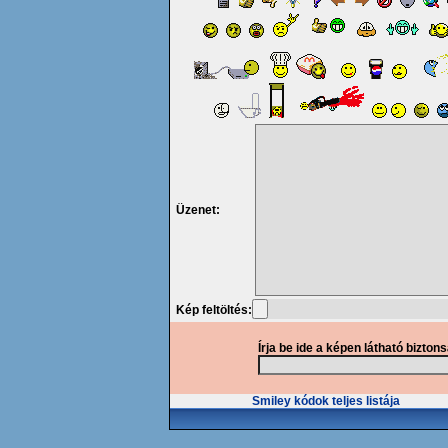
Üzenet:
Kép feltöltés:
Írja be ide a képen látható bizton
Smiley kódok teljes listája