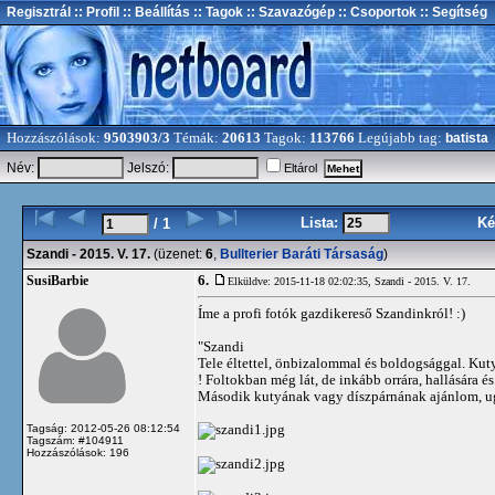
Regisztrál
:: Profil
:: Beállítás
:: Tagok
:: Szavazógép
:: Csoportok
:: Segítség
Hozzászólások:
9503903/3
Témák:
20613
Tagok:
113766
Legújabb tag:
batista
Név:
Jelszó:
Eltárol
Lista:
Ké
/ 1
Szandi - 2015. V. 17.
(üzenet:
6
,
Bullterier Baráti Társaság
)
6.
SusiBarbie
Elküldve: 2015-11-18 02:02:35,
Szandi - 2015. V. 17.
Íme a profi fotók gazdikereső Szandinkról! :)
"Szandi
Tele éltettel, önbizalommal és boldogsággal. Kuty
! Foltokban még lát, de inkább orrára, hallására é
Második kutyának vagy díszpárnának ajánlom, ug
Tagság: 2012-05-26 08:12:54
Tagszám: #104911
Hozzászólások: 196