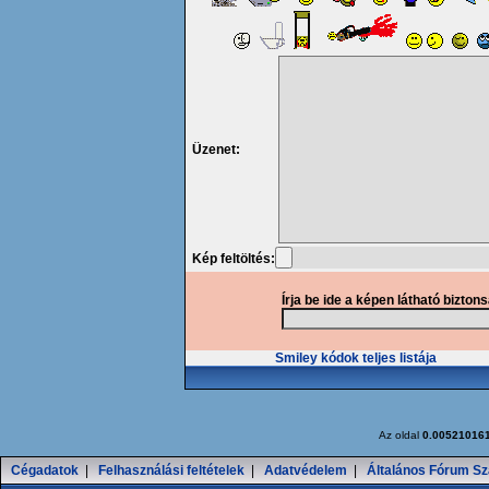
Üzenet:
Kép feltöltés:
Írja be ide a képen látható bizton
Smiley kódok teljes listája
Az oldal
0.00521016
Cégadatok
|
Felhasználási feltételek
|
Adatvédelem
|
Általános Fórum Sz