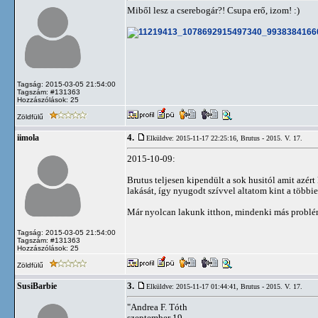
Miből lesz a cserebogár?! Csupa erő, izom! :)
Tagság: 2015-03-05 21:54:00
Tagszám: #131363
Hozzászólások: 25
Zöldfülű
4.
iimola
Elküldve: 2015-11-17 22:25:16,
Brutus - 2015. V. 17.
2015-10-09:
Brutus teljesen kipendült a sok husitól amit azér
lakását, így nyugodt szívvel altatom kint a többi
Már nyolcan lakunk itthon, mindenki más problémák
Tagság: 2015-03-05 21:54:00
Tagszám: #131363
Hozzászólások: 25
Zöldfülű
3.
SusiBarbie
Elküldve: 2015-11-17 01:44:41,
Brutus - 2015. V. 17.
"Andrea F. Tóth
szeptember 19.,