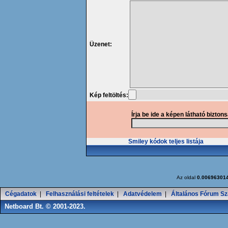
Üzenet:
Kép feltöltés:
Írja be ide a képen látható bizton
Smiley kódok teljes listája
Az oldal
0.00696301
Cégadatok
|
Felhasználási feltételek
|
Adatvédelem
|
Általános Fórum Sz
Netboard Bt. © 2001-2023.