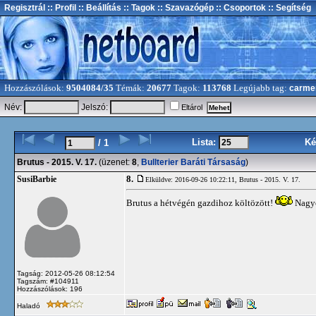
Regisztrál
:: Profil
:: Beállítás
:: Tagok
:: Szavazógép
:: Csoportok
:: Segítség
Hozzászólások:
9504084/35
Témák:
20677
Tagok:
113768
Legújabb tag:
carme
Név:
Jelszó:
Eltárol
Lista:
Ké
/ 1
Brutus - 2015. V. 17.
(üzenet:
8
,
Bullterier Baráti Társaság
)
8.
SusiBarbie
Elküldve: 2016-09-26 10:22:11,
Brutus - 2015. V. 17.
Brutus a hétvégén gazdihoz költözött!
Nagyo
Tagság: 2012-05-26 08:12:54
Tagszám: #104911
Hozzászólások: 196
Haladó