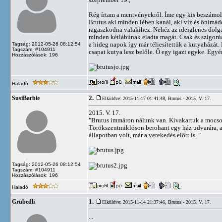
Rég írtam a mentvényekről. Íme egy kis beszámol
Brutus aki minden lében kanál, aki víz és önimád
ragaszkodna valakihez. Nehéz az ideiglenes dolga
minden kétlábúnak eladta magát. Csak és szigorúan
a hideg napok így már téliesítettük a kutyaházá
Tagság: 2012-05-26 08:12:54
Tagszám: #104911
csapat kutya lesz belőle. Ő egy igazi egyke. Egyé
Hozzászólások: 196
Haladó
2.
SusiBarbie
Elküldve: 2015-11-17 01:41:48,
Brutus - 2015. V. 17.
2015. V. 17.
"Brutus immáron nálunk van. Kivakartuk a mocsokbó
Törökszentmiklóson berohant egy ház udvarára, ah
állapotban volt, már a verekedés előtt is. "
Tagság: 2012-05-26 08:12:54
Tagszám: #104911
Hozzászólások: 196
Haladó
1.
Grübedli
Elküldve: 2015-11-14 21:37:46,
Brutus - 2015. V. 17.
...