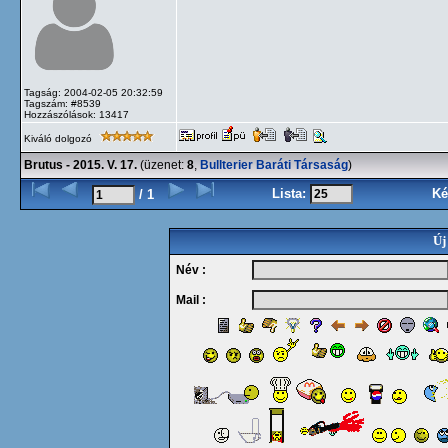
Tagság: 2004-02-05 20:32:59
Tagszám: #8539
Hozzászólások: 13417
Kiváló dolgozó
Brutus - 2015. V. 17.
(üzenet:
8
,
Bullterier Baráti Társaság
)
Lista:
Ké
/ 1
Új
Név :
Mail :