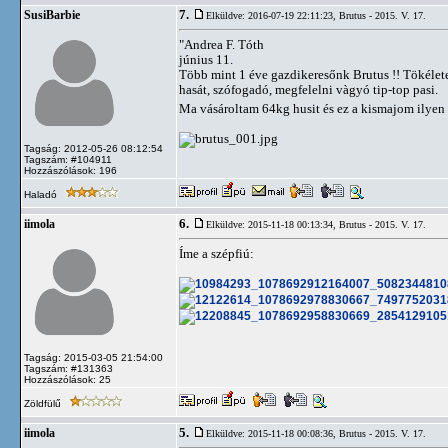
7.
SusiBarbie
Elküldve: 2016-07-19 22:11:23,
Brutus - 2015. V. 17.
"Andrea F. Tóth
június 11.
Több mint 1 éve gazdikeresőnk Brutus !! Tökélete
hasát, szófogadó, megfelelni vàgyó tip-top pasi.
Ma vásároltam 64kg husit és ez a kismajom ilye
Tagság: 2012-05-26 08:12:54
Tagszám: #104911
Hozzászólások: 196
Haladó
6.
iimola
Elküldve: 2015-11-18 00:13:34,
Brutus - 2015. V. 17.
Íme a szépfiú:
Tagság: 2015-03-05 21:54:00
Tagszám: #131363
Hozzászólások: 25
Zöldfülű
5.
iimola
Elküldve: 2015-11-18 00:08:36,
Brutus - 2015. V. 17.