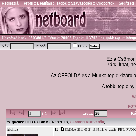
Regisztrál
:: Profil
:: Beállítás
:: Tagok
:: Szavazógép
:: Csoportok
:: Segítség
Hozzászólások:
9503861/9
Témák:
20603
Tagok:
113763
Legújabb tag:
minhng
Név:
Jelszó:
Eltárol
Ez a Csömöri 
Bárki írhat, n
Az OFFOLDA és a Munka topic kizárólag
A többi topic nyi
W
FOT
Lista:
Ké
/ 1
w. gazdis! FIFI / RUDIKA
(üzenet:
13
,
Csömöri Állatvédők
)
13.
kluhus
Elküldve: 2011-03-24 16:55:11,
w. gazdis! FIFI / RUDI