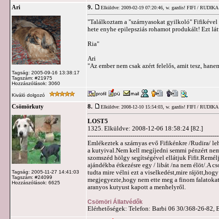
9.
Ari
Elküldve: 2009-02-19 07:20:46,
w. gazdis! FIFI / RUDIKA
"Találkoztam a "szárnyasokat gyilkoló" Fifikéve
hete enyhe epilepsziás rohamot produkált! Ezt l
Ria"
Ari
"Az ember nem csak azért felelős, amit tesz, hanem
Tagság: 2005-09-16 13:38:17
Tagszám: #21975
Hozzászólások: 3060
Kiváló dolgozó
8.
Csömörkuty
Elküldve: 2008-12-10 15:54:03,
w. gazdis! FIFI / RUDIKA
LOST5
1325. Elküldve: 2008-12-06 18:58:24 [82.]
-------------------------------------------------------------------
Emlékeztek a szárnyas evő Fifikénkre /Rudira/ le
a kutyival.Nem kell megíjedni semmi pénzért nem
szomszéd hölgy segítségével ellátjuk Fifit.Remél
ajándékba étkezésre egy / libát /na nem élöt/.A c
tudta mire vélni ezt a viselkedést,mire rájött,h
Tagság: 2005-11-27 14:41:03
Tagszám: #24099
megjegyezte,hogy nem ette meg a finom falatokat
Hozzászólások: 6625
aranyos kutyust kapott a menhelyről.
Csömöri Állatvédők
Elérhetőségek: Telefon: Barbi 06 30/368-26-82, 