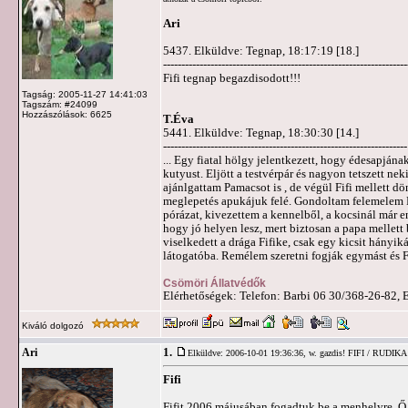
Ari
5437. Elküldve: Tegnap, 18:17:19 [18.]
-------------------------------------------------------------------
Fifi tegnap begazdisodott!!!
Tagság: 2005-11-27 14:41:03
Tagszám: #24099
Hozzászólások: 6625
T.Éva
5441. Elküldve: Tegnap, 18:30:30 [14.]
-------------------------------------------------------------------
... Egy fiatal hölgy jelentkezett, hogy édesapjána
kutyust. Eljött a testvérpár és nagyon tetszett ne
ajánlgattam Pamacsot is , de végül Fifi mellett d
meglepetés apukájuk felé. Gondoltam felemelem F
pórázat, kivezettem a kennelből, a kocsinál már e
hogy jó helyen lesz, mert biztosan a papa mellet
viselkedett a drága Fifike, csak egy kicsit hányi
látogatóba. Remélem szeretni fogják egymást és Fif
Csömöri Állatvédők
Elérhetőségek: Telefon: Barbi 06 30/368-26-82, 
Kiváló dolgozó
1.
Ari
Elküldve: 2006-10-01 19:36:36,
w. gazdis! FIFI / RUDIKA
Fifi
Fifit 2006 májusában fogadtuk be a menhelyre. Ő i