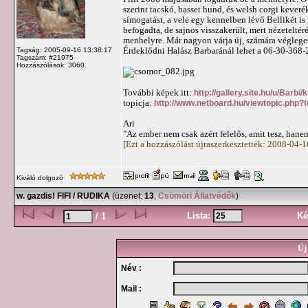
szerint tacskó, basset hund, és welsh corgi kever
símogatást, a vele egy kennelben lévő Bellikét is
befogadta, de sajnos visszakerült, mert nézeteltér
menhelyre. Már nagyon várja új, számára végleges 
Érdeklődni Halász Barbaránál lehet a 06-30-368-
Tagság: 2005-09-16 13:38:17
Tagszám: #21975
Hozzászólások: 3060
További képek itt:
http://gallery.site.hu/u/Barbi
topicja:
http://www.netboard.hu/viewtopic.php?
Ari
"Az ember nem csak azért felelős, amit tesz, hanem
[Ezt a hozzászólást újraszerkesztették: 2008-04-
Kiváló dolgozó
w. gazdis! FIFI / RUDIKA
(üzenet:
13
,
Csömöri Állatvédők
)
Lista:
Ké
/ 1
Új
Név :
Mail :