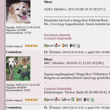
Möszi
16263. Elküldve: 2011-03-08 18:35:30 [371.]
-------------------------------------------------------------------
Mindenkit üdvözöl a libagyilkos Fifikénk/Rudi.
Ma, 3 éve,hogy begazdisodott. Ennek örömére ka
Tagság: 2005-01-12 09:15:28
Tagszám: #15090
Hozzászólások: 17797
Facebook oldalunk
Csömöri Állatvédők
Kiváló dolgozó
12.
Csömörkuty
Elküldve: 2010-01-16 04:18:56,
w. gazdis! FIFI / RUDI
Möszi
4867. Elküldve: 2010-01-12 22:03:19 [100.]
-------------------------------------------------------------------
...
Tegnap meglátogattam "libagyilkos" Fifikénket/ 
Beugrott az autómba,látszott rajta,hogy gondolko
...
Tagság: 2005-11-27 14:41:03
Tagszám: #24099
Csömöri Állatvédők
Hozzászólások: 6625
Elérhetőségek: Telefon: Barbi 06 30/368-26-82, 
Kiváló dolgozó
11.
Csömörkuty
Elküldve: 2009-10-30 22:15:44,
w. gazdis! FIFI / RUDI