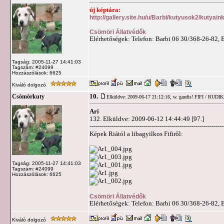
új képtára:
http://gallery.site.hu/u/Barbi/kutyusok2/kutyain
Csömöri Állatvédők
Elérhetőségek: Telefon: Barbi 06 30/368-26-82, 
Tagság: 2005-11-27 14:41:03
Tagszám: #24099
Hozzászólások: 6625
Kiváló dolgozó
10.
Csömörkuty
Elküldve: 2009-06-17 21:12:16,
w. gazdis! FIFI / RUDI
Ari
132. Elküldve: 2009-06-12 14:44:49 [97.]
-------------------------------------------------------------------
Képek Riától a libagyilkos Fifiről:
Tagság: 2005-11-27 14:41:03
Tagszám: #24099
Hozzászólások: 6625
Csömöri Állatvédők
Elérhetőségek: Telefon: Barbi 06 30/368-26-82, 
Kiváló dolgozó