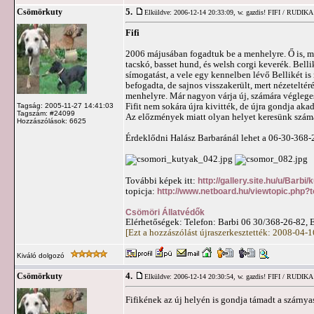
5.
Csömörkuty
Elküldve: 2006-12-14 20:33:09,
w. gazdis! FIFI / RUDIKA
Fifi
2006 májusában fogadtuk be a menhelyre. Ő is, min
tacskó, basset hund, és welsh corgi keverék. Bel
símogatást, a vele egy kennelben lévő Bellikét is
befogadta, de sajnos visszakerült, mert nézeteltér
menhelyre. Már nagyon várja új, számára végleges 
Fifit nem sokára újra kivitték, de újra gondja akad
Tagság: 2005-11-27 14:41:03
Tagszám: #24099
Az előzmények miatt olyan helyet keresünk számár
Hozzászólások: 6625
Érdeklődni Halász Barbaránál lehet a 06-30-368-
További képek itt:
http://gallery.site.hu/u/Barbi
topicja:
http://www.netboard.hu/viewtopic.php?
Csömöri Állatvédők
Elérhetőségek: Telefon: Barbi 06 30/368-26-82, 
[Ezt a hozzászólást újraszerkesztették: 2008-04-
Kiváló dolgozó
4.
Csömörkuty
Elküldve: 2006-12-14 20:30:54,
w. gazdis! FIFI / RUDIKA
Fifikének az új helyén is gondja támadt a szárnyas