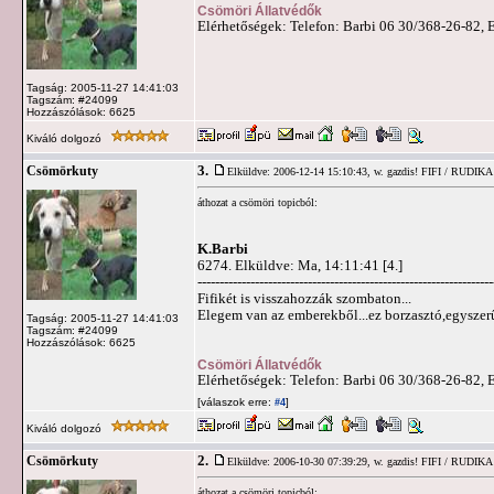
Csömöri Állatvédők
Elérhetőségek: Telefon: Barbi 06 30/368-26-82, 
Tagság: 2005-11-27 14:41:03
Tagszám: #24099
Hozzászólások: 6625
Kiváló dolgozó
3.
Csömörkuty
Elküldve: 2006-12-14 15:10:43,
w. gazdis! FIFI / RUDIKA
áthozat a csömöri topicból:
K.Barbi
6274. Elküldve: Ma, 14:11:41 [4.]
-------------------------------------------------------------------
Fifikét is visszahozzák szombaton...
Elegem van az emberekből...ez borzasztó,egyszer
Tagság: 2005-11-27 14:41:03
Tagszám: #24099
Hozzászólások: 6625
Csömöri Állatvédők
Elérhetőségek: Telefon: Barbi 06 30/368-26-82, 
[válaszok erre:
]
#4
Kiváló dolgozó
2.
Csömörkuty
Elküldve: 2006-10-30 07:39:29,
w. gazdis! FIFI / RUDIKA
áthozat a csömöri topicból: