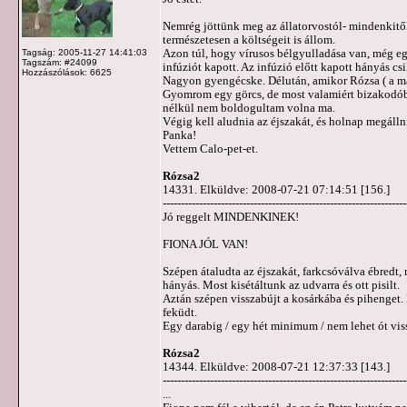
Nemrég jöttünk meg az állatorvostól- mindenkitől
természetesen a költségeit is állom.
Azon túl, hogy vírusos bélgyulladása van, még egy
Tagság: 2005-11-27 14:41:03
Tagszám: #24099
infúziót kapott. Az infúzió előtt kapott hányás c
Hozzászólások: 6625
Nagyon gyengécske. Délután, amikor Rózsa ( a mási
Gyomrom egy görcs, de most valamiért bizakodób
nélkül nem boldogultam volna ma.
Végig kell aludnia az éjszakát, és holnap megálln
Panka!
Vettem Calo-pet-et.
Rózsa2
14331. Elküldve: 2008-07-21 07:14:51 [156.]
-------------------------------------------------------------------
Jó reggelt MINDENKINEK!
FIONA JÓL VAN!
Szépen átaludta az éjszakát, farkcsóválva ébredt, 
hányás. Most kisétáltunk az udvarra és ott pisilt.
Aztán szépen visszabújt a kosárkába és pihenget.
feküdt.
Egy darabig / egy hét minimum / nem lehet ót vis
Rózsa2
14344. Elküldve: 2008-07-21 12:37:33 [143.]
-------------------------------------------------------------------
...