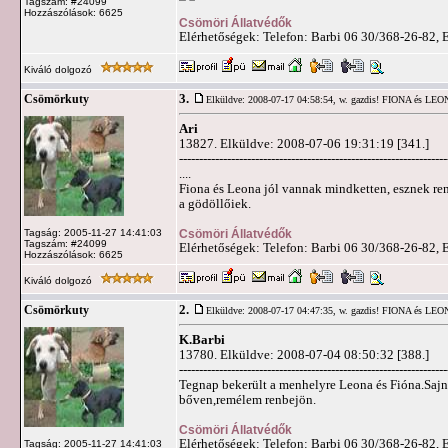
Tagszám: #24099
Hozzászólások: 6625
Csömöri Állatvédők
Elérhetőségek: Telefon: Barbi 06 30/368-26-82, 
Kiváló dolgozó
3.
Csömörkuty
Elküldve: 2008-07-17 04:58:54,
w. gazdis! FIONA és LE
Ari
13827. Elküldve: 2008-07-06 19:31:19 [341.]
-------------------------------------------------------------------
....
Fiona és Leona jól vannak mindketten, esznek ren
a gödöllőiek.
Csömöri Állatvédők
Tagság: 2005-11-27 14:41:03
Tagszám: #24099
Elérhetőségek: Telefon: Barbi 06 30/368-26-82, 
Hozzászólások: 6625
Kiváló dolgozó
2.
Csömörkuty
Elküldve: 2008-07-17 04:47:35,
w. gazdis! FIONA és LE
K.Barbi
13780. Elküldve: 2008-07-04 08:50:32 [388.]
-------------------------------------------------------------------
Tegnap bekerült a menhelyre Leona és Fióna.Sajn
bőven,remélem renbejön.
Csömöri Állatvédők
Elérhetőségek: Telefon: Barbi 06 30/368-26-82, 
Tagság: 2005-11-27 14:41:03