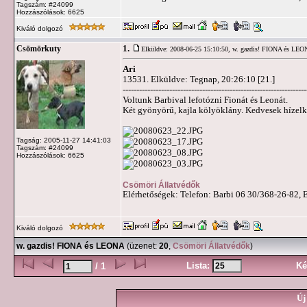
Tagszám: #24099
Hozzászólások: 6625
Kiváló dolgozó
1.
Csömörkuty
Elküldve: 2008-06-25 15:10:50,
w. gazdis! FIONA és LE
Ari
13531. Elküldve: Tegnap, 20:26:10 [21.]
-------------------------------------------------------------------
Voltunk Barbival lefotózni Fionát és Leonát.
Két gyönyörű, kajla kölyöklány. Kedvesek hízelk
Tagság: 2005-11-27 14:41:03
Tagszám: #24099
Hozzászólások: 6625
Csömöri Állatvédők
Elérhetőségek: Telefon: Barbi 06 30/368-26-82, 
Kiváló dolgozó
w. gazdis! FIONA és LEONA
(üzenet:
20
,
Csömöri Állatvédők
)
Lista:
Ké
/ 1
Új