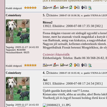
[Ezt a hozzászólást újraszerkesztették: 2008-07-
Kiváló dolgozó
5.
Csömörkuty
Elküldve: 2008-07-18 16:06:38,
w. gazdis! FIONA és LE
Rózsa2
13922. Elküldve: 2008-07-08 17:35:38 [302.]
-------------------------------------------------------------------
Fiona drágám viszont ott sírdogál egyedül a kene
lenne, mert ha utaznak viszik magukkal a kutyát is 
van Barbinak, amig van kiskutya, a nagyobbakat 
Nagyon jól szituált, kellemes embereknek tűntek.
Megpróbáltuk Fionát betenni Morgóékhoz, de oly
Tagság: 2005-11-27 14:41:03
Tagszám: #24099
Hozzászólások: 6625
Csömöri Állatvédők
Elérhetőségek: Telefon: Barbi 06 30/368-26-82, 
Kiváló dolgozó
4.
Csömörkuty
Elküldve: 2008-07-18 16:05:40,
w. gazdis! FIONA és LE
Ari
13921. Elküldve: 2008-07-08 17:24:54 [303.]
-------------------------------------------------------------------
Újabb gazdás kutyánk van!!! Leona.
Kistarcsára vitték, abba az utcába, ahol Berta l
Viselkedj jól és legyél hosszú boldog életű kicsi
Tagság: 2005-11-27 14:41:03