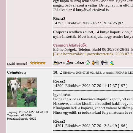
egy napra muszáj lemennem Alsóörsre. Egyébként feg
magát. Szóval ezért a váltás. De tegnap már eltölt
Jól elvan az ő kutyáival cicáival is.
Rózsa2
14395. Elküldve: 2008-07-22 19:54:25 [92.]
-------------------------------------------------------------------
Chipezés rendben zajlott, 14 kutya kapott kinn, é
nyilvánították. Most hízlaljuk, hogy rendes kutya
Csömöri Állatvédők
Elérhetőségek: Telefon: Barbi 06 30/368-26-82, 
[Ezt a hozzászólást újraszerkesztették: 2008-07-
Kiváló dolgozó
10.
Csömörkuty
Elküldve: 2008-07-25 02:16:53,
w. gazdis! FIONA és L
Rózsa2
14290. Elküldve: 2008-07-20 11:17:37 [197.]
-------------------------------------------------------------------
Igy történt.
Fiona infuziót és hányáscsillapítót kapott, ott is 
Hazaérve, amikor kiszállt a kocsiból kakilt egy 
Kínálgatni kell a kajával, kapott valami bélflóra 
Nincs egyedül, rá tudok nézni folyamatosan és ez
Tagság: 2005-11-27 14:41:03
Tagszám: #24099
Hozzászólások: 6625
Rózsa2
14291. Elküldve: 2008-07-20 12:34:19 [196.]
-------------------------------------------------------------------