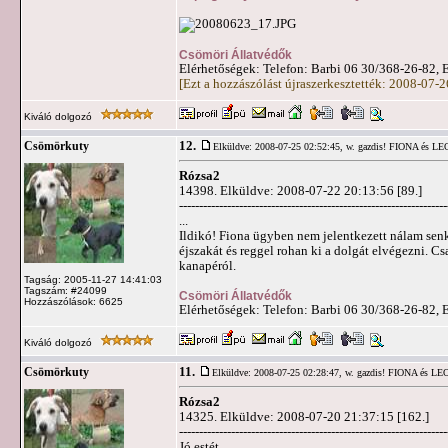
Csömöri Állatvédők
Elérhetőségek: Telefon: Barbi 06 30/368-26-82, 
[Ezt a hozzászólást újraszerkesztették: 2008-07-
Kiváló dolgozó
12.
Csömörkuty
Elküldve: 2008-07-25 02:52:45,
w. gazdis! FIONA és L
Rózsa2
14398. Elküldve: 2008-07-22 20:13:56 [89.]
-------------------------------------------------------------------
...
Ildikó! Fiona ügyben nem jelentkezett nálam senk
éjszakát és reggel rohan ki a dolgát elvégezni. Cs
kanapéról.
Tagság: 2005-11-27 14:41:03
Tagszám: #24099
Csömöri Állatvédők
Hozzászólások: 6625
Elérhetőségek: Telefon: Barbi 06 30/368-26-82, 
Kiváló dolgozó
11.
Csömörkuty
Elküldve: 2008-07-25 02:28:47,
w. gazdis! FIONA és L
Rózsa2
14325. Elküldve: 2008-07-20 21:37:15 [162.]
-------------------------------------------------------------------
Jó estét.