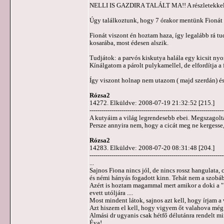
NELLI IS GAZDIRA TALÁLT MA!! A részletekkel m
Úgy találkoztunk, hogy 7 órakor mentünk Fionát me
Fionát viszont én hoztam haza, így legalább rá tu
kosarába, most édesen alszik.
Tudjátok: a parvós kiskutya halála egy kicsit ny
Kínálgatom a párolt pulykamellel, de elfordítja a 
Így viszont holnap nem utazom ( majd szerdán) és
Rózsa2
14272. Elküldve: 2008-07-19 21:32:52 [215.]
-------------------------------------------------------------------
A kutyáim a világ legrendesebb ebei. Megszagolták
Persze annyira nem, hogy a cicát meg ne kergess
Rózsa2
14283. Elküldve: 2008-07-20 08:31:48 [204.]
-------------------------------------------------------------------
...
Sajnos Fiona nincs jól, de nincs rossz hangulata, c
és némi hányás fogadott kinn. Tehát nem a szobáb
Azért is hoztam magammal mert amikor a doki a " j
evett utóljára ....
Most mindent látok, sajnos azt kell, hogy írjam
Azt hiszem el kell, hogy vigyem őt valahova még 
Almási dr ugyanis csak hétfő délutánra rendelt mi
Éva!