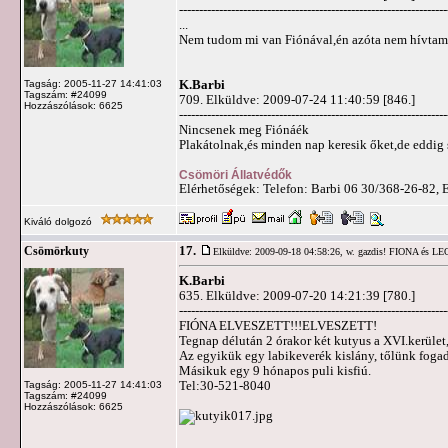
-------------------------------------------------------------------
...
Nem tudom mi van Fiónával,én azóta nem hívtam 
K.Barbi
Tagság: 2005-11-27 14:41:03
Tagszám: #24099
709. Elküldve: 2009-07-24 11:40:59 [846.]
Hozzászólások: 6625
-------------------------------------------------------------------
Nincsenek meg Fiónáék
Plakátolnak,és minden nap keresik őket,de eddig
Csömöri Állatvédők
Elérhetőségek: Telefon: Barbi 06 30/368-26-82, 
Kiváló dolgozó
17.
Csömörkuty
Elküldve: 2009-09-18 04:58:26,
w. gazdis! FIONA és L
K.Barbi
635. Elküldve: 2009-07-20 14:21:39 [780.]
-------------------------------------------------------------------
FIÓNA ELVESZETT!!!ELVESZETT!
Tegnap délután 2 órakor két kutyus a XVI.kerüle
Az egyikük egy labikeverék kislány, tőlünk fo
Másikuk egy 9 hónapos puli kisfiú.
Tel:30-521-8040
Tagság: 2005-11-27 14:41:03
Tagszám: #24099
Hozzászólások: 6625