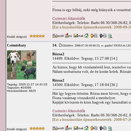
-------------------------------------------------------------------
...
Fiona is egy bűbáj, neki még hiányzik a veszettsé
Csömöri Állatvédők
Elérhetőségek: Telefon: Barbi 06 30/368-26-82, 
[Ezt a hozzászólást újraszerkesztették: 2008-09-
Kiváló dolgozó
14.
Csömörkuty
Elküldve: 2008-07-26 09:06:53,
w. gazdis! FIONA és L
Rózsa2
14499. Elküldve: Tegnap, 15:27:08 [14.]
-------------------------------------------------------------------
Az biztos, hogy kb vizslaméretű lesz, tesztelve v
Nálam szobatiszta volt, de én korán kelek. Rózsáná
Rózsa2
14500. Elküldve: Tegnap, 17:18:04 [36.]
Tagság: 2005-11-27 14:41:03
Tagszám: #24099
-------------------------------------------------------------------
Hozzászólások: 6625
Hát így legyen ötösöm. Rózsa most hívott, hogy 
Fiona vasárnap visszakerül a menhelyre.
Kajáját kiviszem és kinn hagyok egy használati uta
Csömöri Állatvédők
Elérhetőségek: Telefon: Barbi 06 30/368-26-82, 
[Ezt a hozzászólást újraszerkesztették: 2008-07-
Kiváló dolgozó