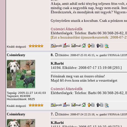
A kaja, amit adtál neki tényleg teljesen friss volt
mindig csak a negyedik nap, hogy nem eszik. Inni 
Ébredezzetek, és mondjátok mit tegyek? Vigyem
Gyönyörűen utazik a kocsiban. Csak a pórázon ne
Csömöri Állatvédők
Elérhetőségek: Telefon: Barbi 06 30/368-26-82, 
[Ezt a hozzászólást újraszerkesztették: 2008-07-
Kiváló dolgozó
8.
Csömörkuty
Elküldve: 2008-07-25 01:45:15,
w. gazdis! FIONA és LE
K.Barbi
14194. Elküldve: 2008-07-17 15:19:08 [293.]
-------------------------------------------------------------------
Fiónának meg van az összes oltása!
Majd fél éves kora után lehet a veszettséget
Csömöri Állatvédők
Elérhetőségek: Telefon: Barbi 06 30/368-26-82, 
Tagság: 2005-11-27 14:41:03
Tagszám: #24099
Hozzászólások: 6625
Kiváló dolgozó
7.
Csömörkuty
Elküldve: 2008-07-24 22:25:18,
w. gazdis! FIONA és LE
K.Barbi
14111. Elküldve: 2008-07-15 10:25:49 [373.]