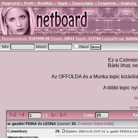
Regisztrál
:: Profil
:: Beállítás
:: Tagok
:: Szavazógép
:: Csoportok
:: Segítség
Hozzászólások:
9503900/48
Témák:
20611
Tagok:
113766
Legújabb tag:
batista
Név:
Jelszó:
Eltárol
Ez a Csömöri 
Bárki írhat, n
Az OFFOLDA és a Munka topic kizárólag
A többi topic nyi
W
FOT
Lista:
Ké
/ 1
w. gazdis! FIONA és LEONA
(üzenet:
20
,
Csömöri Állatvédők
)
20.
Csömörkuty
Elküldve: 2009-11-05 23:07:14,
w. gazdis! FIONA és L