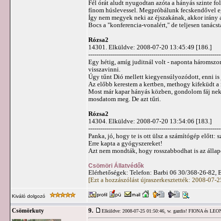
Fél órát aludt nyugodtan azóta a hányás szinte f
fínom húslevessel. Megpróbálunk fecskendővel egy
Így nem megyek neki az éjszakának, akkor irány az
Bocs a "konferencia-vonalért," de teljesen tanács
Rózsa2
14301. Elküldve: 2008-07-20 13:45:49 [186.]
-------------------------------------------------------------------
Egy hétig, amíg juditnál volt - naponta háromszor 
visszavinni.
Úgy tűnt Dió mellett kiegyensúlyozódott, enni is 
Az előbb kerestem a kertben, methogy kifeküdt a n
Most már kapar hányás közben, gondolom fáj neki 
mosdatom meg. De azt tűri.
Rózsa2
14304. Elküldve: 2008-07-20 13:54:06 [183.]
-------------------------------------------------------------------
Panka, jó, hogy te is ott ülsz a számítógép előtt
Erre kapta a gyógyszereket!
Azt nem mondták, hogy rosszabbodhat is az állapot
Csömöri Állatvédők
Elérhetőségek: Telefon: Barbi 06 30/368-26-82, 
[Ezt a hozzászólást újraszerkesztették: 2008-07-
Kiváló dolgozó
9.
Csömörkuty
Elküldve: 2008-07-25 01:50:46,
w. gazdis! FIONA és LE