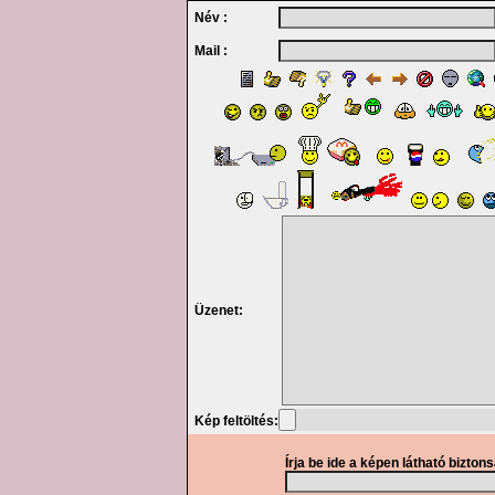
Név :
Mail :
Üzenet:
Kép feltöltés:
Írja be ide a képen látható bizton