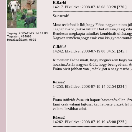
K.Barbi
14217. Elküldve: 2008-07-18 08:30:28 [270.]
-------------------------------------------------------------------
Sziasztok!
Most teelefonált Ildi,hogy Fióna nagyon nincs jól.
Tegnap 6-kor ,mikor vittem Diót oltásra,az ég vil
Rendesen megkapta mindkét kombinált oltást,ugy
Tagság: 2005-11-27 14:41:03
Tagszám: #24099
Nagyon remélem,hogy csak vmi kis gyomorrontá
Hozzászólások: 6625
G.Ildikó
14242. Elküldve: 2008-07-19 08:34:51 [245.]
-------------------------------------------------------------------
Kimentem Fióna miatt, hogy megnézzem hogy van, 
hozzám.Aztán nagyon örült, hogy beengedtem. Adt
Fióna picit jobban van , már kijött a nagy részbe
Rózsa2
14253. Elküldve: 2008-07-19 14:02:54 [234.]
-------------------------------------------------------------------
..
Fiona infúziót és szurit kapott hasmenés ellen. Sz
Enni csak valami lájtosat kaphat, este viszek fel 
valami lazábbat adni.
Rózsa2
14262. Elküldve: 2008-07-19 19:45:00 [225.]
-------------------------------------------------------------------
...