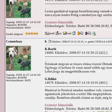
-------------------------------------------------------------------
..
Leona gazdijával tegnap beszéltem,meg vannak el
nincs,olyan rendes Pedig a menhelyen úgy szirén
Csömöri Állatvédők
Tagság: 2005-11-27 14:41:03
Tagszám: #24099
Elérhetőségek: Telefon: Barbi 06 30/368-26-82, 
Hozzászólások: 6625
Kiváló dolgozó
6.
Csömörkuty
Elküldve: 2008-07-24 21:42:19,
w. gazdis! FIONA és LE
K.Barbi
14060. Elküldve: 2008-07-14 10:50:22 [422.]
-------------------------------------------------------------------
...
Fiónának megvan az összes oltása,viszont Diónak c
Úgyhogy el kellene őt vinni minél előbb egy kom
Lehet,hogy du megpróbálkozom vele.
Tagság: 2005-11-27 14:41:03
Tagszám: #24099
G.Ildikó
Hozzászólások: 6625
14079. Elküldve: 2008-07-14 19:10:01 [403.]
-------------------------------------------------------------------
Mamival és Petrával minden rendben volt, viszon
ugrándozik jókedvúen a tetőn! Hát meglepődtem. 
csinálja. Remélem sikerült elzárni az útját, még
Csömöri Állatvédők
Elérhetőségek: Telefon: Barbi 06 30/368-26-82, 