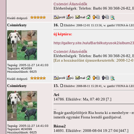
Csömöri Állatvédők
Elérhetőségek: Telefon: Barbi 06 30/368-26-82, 
Kiváló dolgozó
16.
Csömörkuty
Elküldve: 2008-12-01 15:13:56,
w. gazdis! FIONA és L
új képtára:
http://gallery.site.hu/u/Barbi/kutyusok2/album2
Csömöri Állatvédők
Elérhetőségek: Telefon: Barbi 06 30/368-26-82, 
[Ezt a hozzászólást újraszerkesztették: 2008-12-
Tagság: 2005-11-27 14:41:03
Tagszám: #24099
Hozzászólások: 6625
Kiváló dolgozó
15.
Csömörkuty
Elküldve: 2008-08-11 15:28:41,
w. gazdis! FIONA és L
Ari
14786. Elküldve: Ma, 07:40:20 [7.]
-------------------------------------------------------------------
...
Bogár gazdijelöltjeit Ria hozta ki a menhelyre - 
ismerik egymást Fiona leendő gazdijaival.
Rózsa2
Tagság: 2005-11-27 14:41:03
Tagszám: #24099
14691. Elküldve: 2008-08-04 19:27:04 [447.]
Hozzászólások: 6625