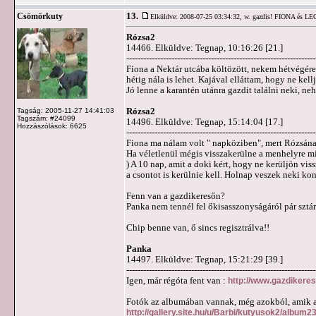
13.
Csömörkuty
Elküldve: 2008-07-25 03:34:32,
w. gazdis! FIONA és L
Rózsa2
14466. Elküldve: Tegnap, 10:16:26 [21.]
-------------------------------------------------------------------
Fiona a Nektár utcába költözött, nekem hétvégére
hétig nála is lehet. Kajával elláttam, hogy ne ke
Jó lenne a karantén utánra gazdit találni neki, n
Rózsa2
Tagság: 2005-11-27 14:41:03
Tagszám: #24099
14496. Elküldve: Tegnap, 15:14:04 [17.]
Hozzászólások: 6625
-------------------------------------------------------------------
Fiona ma nálam volt " napköziben", mert Rózsának
Ha véletlenül mégis visszakerülne a menhelyre mi
) A 10 nap, amit a doki kért, hogy ne kerüljön vis
a csontot is kerülnie kell. Holnap veszek neki ko
Fenn van a gazdikeresőn?
Panka nem tennél fel őkisasszonyságáról pár sztá
Chip benne van, ő sincs regisztrálva!!
Panka
14497. Elküldve: Tegnap, 15:21:29 [39.]
-------------------------------------------------------------------
Igen, már régóta fent van :
http://www.gazdikeres
Fotók az albumában vannak, még azokból, amik az 
http://gallery.site.hu/u/Barbi/kutyusok2/album2