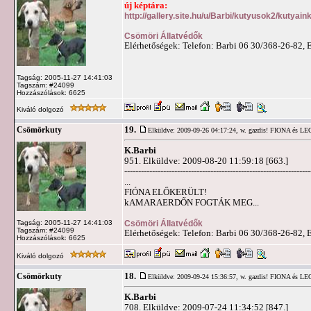
új képtára:
http://gallery.site.hu/u/Barbi/kutyusok2/kutyai
Csömöri Állatvédők
Elérhetőségek: Telefon: Barbi 06 30/368-26-82, 
Tagság: 2005-11-27 14:41:03
Tagszám: #24099
Hozzászólások: 6625
Kiváló dolgozó
19.
Csömörkuty
Elküldve: 2009-09-26 04:17:24,
w. gazdis! FIONA és L
K.Barbi
951. Elküldve: 2009-08-20 11:59:18 [663.]
-------------------------------------------------------------------
...
FIÓNA ELŐKERÜLT!
kAMARAERDŐN FOGTÁK MEG...
Csömöri Állatvédők
Tagság: 2005-11-27 14:41:03
Tagszám: #24099
Elérhetőségek: Telefon: Barbi 06 30/368-26-82, 
Hozzászólások: 6625
Kiváló dolgozó
18.
Csömörkuty
Elküldve: 2009-09-24 15:36:57,
w. gazdis! FIONA és L
K.Barbi
708. Elküldve: 2009-07-24 11:34:52 [847.]