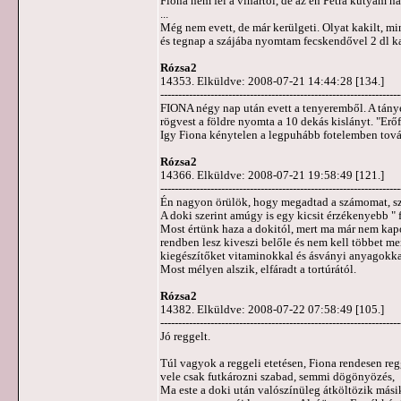
Fiona nem fél a vihartól, de az én Petra kutyám n
...
Még nem evett, de már kerülgeti. Olyat kakilt, min
és tegnap a szájába nyomtam fecskendővel 2 dl kam
Rózsa2
14353. Elküldve: 2008-07-21 14:44:28 [134.]
-------------------------------------------------------------------
FIONA négy nap után evett a tenyeremből. A tányé
rögvest a földre nyomta a 10 dekás kislányt. "Erőf
Igy Fiona kénytelen a legpuhább fotelemben tová
Rózsa2
14366. Elküldve: 2008-07-21 19:58:49 [121.]
-------------------------------------------------------------------
Én nagyon örülök, hogy megadtad a számomat, szí
A doki szerint amúgy is egy kicsit érzékenyebb "
Most értünk haza a dokitól, mert ma már nem kapot
rendben lesz kiveszi belőle és nem kell többet me
kiegészítőket vitaminokkal és ásványi anyagokka
Most mélyen alszik, elfáradt a tortúrától.
Rózsa2
14382. Elküldve: 2008-07-22 07:58:49 [105.]
-------------------------------------------------------------------
Jó reggelt.
Túl vagyok a reggeli etetésen, Fiona rendesen regg
vele csak futkározni szabad, semmi dögönyözés,
Ma este a doki után valószínüleg átköltözik más