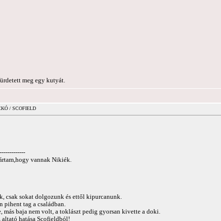
ürdetett meg egy kutyát.
ICKÓ / SCOFIELD
-------------
jártam,hogy vannak Nikiék.
k, csak sokat dolgozunk és ettől kipurcanunk.
n pihent tag a családban.
, más baja nem volt, a toklászt pedig gyorsan kivette a doki.
altató hatása Scofieldból!