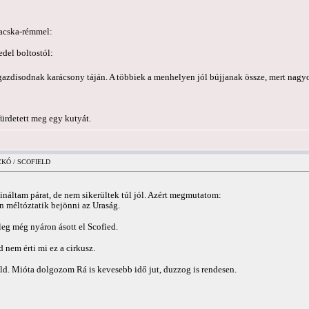
macska-rémmel:
edel boltostól:
begazdisodnak karácsony táján. A többiek a menhelyen jól bújjanak össze, mert na
ürdetett meg egy kutyát.
ICKÓ / SCOFIELD
sináltam párat, de nem sikerültek túl jól. Azért megmutatom:
n méltóztatik bejönni az Uraság.
leg még nyáron ásott el Scofied.
d nem érti mi ez a cirkusz.
ld. Mióta dolgozom Rá is kevesebb idő jut, duzzog is rendesen.