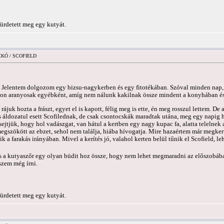
ürdetett meg egy kutyát.
ICKÓ / SCOFIELD
. Jelentem dolgozom egy bizsu-nagykerben és egy fitotékában. Szóval minden nap, 
on aranyosak egyébként, amíg nem nálunk kakilnak össze mindent a konyhában és f
ájuk hozta a frászt, egyet el is kapott, félig meg is ette, én meg rosszul lettem. De
 áldozatul esett Scofilednak, de csak csontocskák maradtak utána, meg egy napig h
ejtjük, hogy hol vadászgat, van hátul a kertben egy nagy kupac fa, alatta telelnek a
megszökött az ebzet, sehol nem találja, hiába hívogatja. Mire hazaértem már megkerü
k a farakás irányában. Mivel a kerítés jó, valahol kerten belül tűnik el Scofield, l
és a kutyaszőr egy olyan büdit hoz össze, hogy nem lehet megmaradni az előszobába
szem még írni.
ürdetett meg egy kutyát.