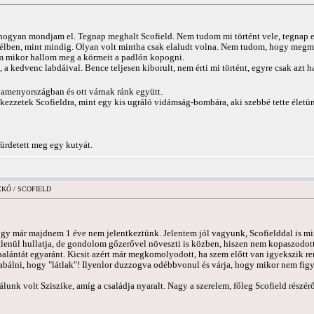
 hogyan mondjam el. Tegnap meghalt Scofield. Nem tudom mi történt vele, tegnap e
 délben, mint mindig. Olyan volt mintha csak elaludt volna. Nem tudom, hogy megm
tam mikor hallom meg a körmeit a padlón kopogni.
 kedvenc labdáival. Bence teljesen kiborult, nem érti mi történt, egyre csak azt ha
amenyországban és ott várnak ránk együtt.
kezzetek Scofieldra, mint egy kis ugráló vidámság-bombára, aki szebbé tette életü
ürdetett meg egy kutyát.
ICKÓ / SCOFIELD
hogy már majdnem 1 éve nem jelentkeztünk. Jelentem jól vagyunk, Scofielddal is 
etlenül hullatja, de gondolom gőzerővel növeszti is közben, hiszen nem kopaszodot
t palántát egyaránt. Kicsit azért már megkomolyodott, ha szem előtt van igyekszik r
abálni, hogy "látlak"! Ilyenlor duzzogva odébbvonul és várja, hogy mikor nem fig
nk volt Sziszike, amíg a családja nyaralt. Nagy a szerelem, főleg Scofield részérő