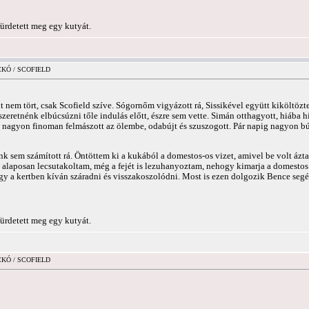
ürdetett meg egy kutyát.
ICKÓ / SCOFIELD
 nem tört, csak Scofield szíve. Sógornőm vigyázott rá, Sissikével együtt kiköltöz
y szeretnénk elbúcsúzni tőle indulás előtt, észre sem vette. Simán otthagyott, hiáb
nagyon finoman felmászott az ölembe, odabújt és szuszogott. Pár napig nagyon bújó
 sem számított rá. Öntöttem ki a kukából a domestos-os vizet, amivel be volt ázta
s alaposan lecsutakoltam, még a fejét is lezuhanyoztam, nehogy kimarja a domestos.
hogy a kertben kíván száradni és visszakoszolódni. Most is ezen dolgozik Bence segé
ürdetett meg egy kutyát.
ICKÓ / SCOFIELD