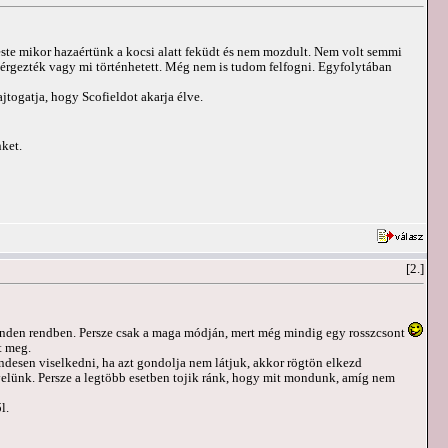
ste mikor hazaértünk a kocsi alatt feküdt és nem mozdult. Nem volt semmi
érgezték vagy mi történhetett. Még nem is tudom felfogni. Egyfolytában
jtogatja, hogy Scofieldot akarja élve.
nket.
[2.]
minden rendben. Persze csak a maga módján, mert még mindig egy rosszcsont
t meg.
endesen viselkedni, ha azt gondolja nem látjuk, akkor rögtön elkezd
yelünk. Persze a legtöbb esetben tojik ránk, hogy mit mondunk, amíg nem
l.