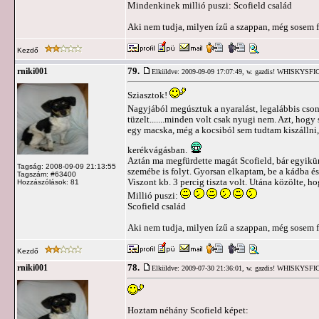
Mindenkinek millió puszi: Scofield család
Aki nem tudja, milyen ízű a szappan, még sosem f
Kezdő
79.
rniki001
Elküldve: 2009-09-09 17:07:49,
w. gazdis! WHISKYSF
Sziasztok!
Nagyjából megúsztuk a nyaralást, legalábbis csont
tüzelt.......minden volt csak nyugi nem. Azt, hog
egy macska, még a kocsiból sem tudtam kiszállni, 
kerékvágásban.
Aztán ma megfürdette magát Scofield, bár egyikünk
Tagság: 2008-09-09 21:13:55
szemébe is folyt. Gyorsan elkaptam, be a kádba é
Tagszám: #63400
Viszont kb. 3 percig tiszta volt. Utána közölte, 
Hozzászólások: 81
Millió puszi:
Scofield család
Aki nem tudja, milyen ízű a szappan, még sosem f
Kezdő
78.
rniki001
Elküldve: 2009-07-30 21:36:01,
w. gazdis! WHISKYSF
Hoztam néhány Scofield képet: