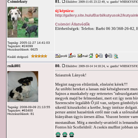
81.
Csömörkuty
Elküldve: 2009-11-05 23:22:49,
w. gazdis! WHISKYSF
új képtára:
http://gallery.site.hu/u/Barbi/kutyusok2/kutyai
Csömöri Állatvédők
Elérhetőségek: Telefon: Barbi 06 30/368-26-82, 
Tagság: 2005-11-27 14:41:03
Tagszám: #24099
Hozzászólások: 6625
Kiváló dolgozó
80.
rniki001
Elküldve: 2009-10-14 14:18:24,
w. gazdis! WHISKYSF
Sziasztok Lányok!
Megint nagyon eltűntünk, elnézést kérek!!!
Az utóbbi heteket a lassan már kétségbeesett mun
Sajnos a munkahely egy rettenetes "rabszolgatart
megyek majd be felmondani, mert ezt így nem bí
Szerencsére legalább Ő jól van, szépen gömbölyöd
sikerül kituszkolni a kertbe, hogy intézze dolgai
Tagság: 2008-09-09 21:13:55
Tagszám: #63400
persze amint hazaérünk erről már csak a szőrszál
Hozzászólások: 81
hiányában úgyis üresen állna. Viszont bentre var
mostanában. Még a menhely-avatóról is lemaradt
Fontos hír Scofieldról: A csokis muffint jobban sz