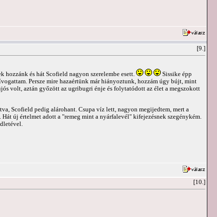
[9.]
tek hozzánk és hát Scofield nagyon szerelembe esett.
Sissike épp
a hívogattam. Persze mire hazaértünk már hiányoztunk, hozzám úgy bújt, mint
s volt, aztán győzött az ugribugri énje és folytatódott az élet a megszokott
tva, Scofield pedig alárohant. Csupa víz lett, nagyon megijedtem, mert a
 Hát új értelmet adott a "remeg mint a nyárfalevél" kifejezésnek szegénykém.
dletével.
[10.]