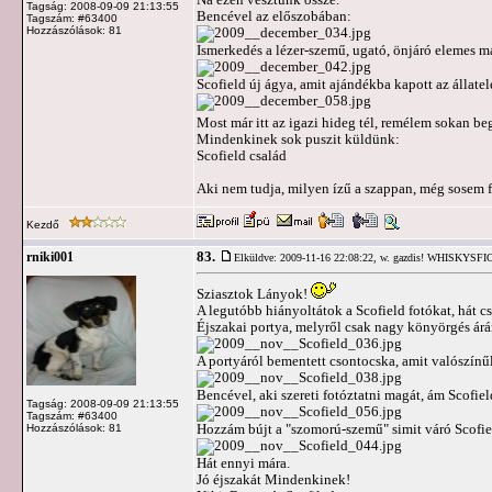
Tagság: 2008-09-09 21:13:55
Bencével az előszobában:
Tagszám: #63400
Hozzászólások: 81
Ismerkedés a lézer-szemű, ugató, önjáró elemes 
Scofield új ágya, amit ajándékba kapott az állatel
Most már itt az igazi hideg tél, remélem sokan 
Mindenkinek sok puszit küldünk:
Scofield család
Aki nem tudja, milyen ízű a szappan, még sosem f
Kezdő
83.
rniki001
Elküldve: 2009-11-16 22:08:22,
w. gazdis! WHISKYSF
Sziasztok Lányok!
A legutóbb hiányoltátok a Scofield fotókat, hát c
Éjszakai portya, melyről csak nagy könyörgés árá
A portyáról bementett csontocska, amit valószínű
Bencével, aki szereti fotóztatni magát, ám Scofiel
Tagság: 2008-09-09 21:13:55
Tagszám: #63400
Hozzám bújt a "szomorú-szemű" simit váró Scofie
Hozzászólások: 81
Hát ennyi mára.
Jó éjszakát Mindenkinek!