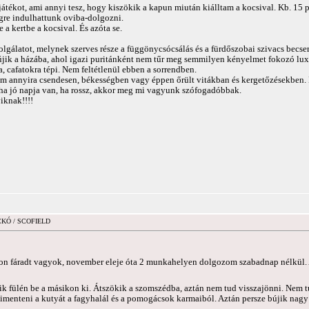
játékot, ami annyi tesz, hogy kiszökik a kapun miután kiálltam a kocsival. Kb. 15 p
gre indulhattunk oviba-dolgozni.
 a kertbe a kocsival. És azóta se.
lgálatot, melynek szerves része a függönycsócsálás és a fürdőszobai szivacs becser
bújik a házába, ahol igazi puritánként nem tűr meg semmilyen kényelmet fokozó lu
, cafatokra tépi. Nem feltétlenül ebben a sorrendben.
em annyira csendesen, békességben vagy éppen őrült vitákban és kergetőzésekben.
 ha jó napja van, ha rossz, akkor meg mi vagyunk szófogadóbbak.
iknak!!!!
ICKÓ / SCOFIELD
on fáradt vagyok, november eleje óta 2 munkahelyen dolgozom szabadnap nélkül. 
ik fülén be a másikon ki. Átszökik a szomszédba, aztán nem tud visszajönni. Nem 
 kimenteni a kutyát a fagyhalál és a pomogácsok karmaiból. Aztán persze bújik nag