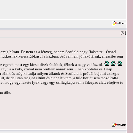
[6.]
amíg bírom. De nem ez a lényeg, hanem Scofield nagy "hőstette". Ősszel
utkosnak keresztül-kasul a házban. Szóval nem jó lakótársak, a rezsibe sem
 az egerek most egy kicsit diszkrétebbek, félnek a nagy vadásztól.
ányt is a kuty, szóval nem örültem annak sem. 1 nap koplalás és 1 nap
 sünik és még ki tudja milyen állatok és Scofield is próbál bejutni az izgis
lt, de délután megint eltűnt és hiába hívtam, a füle botját sem mozdította.
ehet, hogy egy fekete lyuk vagy egy csillagkapu van a fakupac alatt elrejtve és
n tőle.