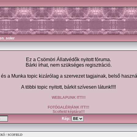
en_soler
Ez a Csömöri Állatvédők nyitott fóruma.
Bárki írhat, nem szükséges regisztráció.
 a Munka topic kizárólag a szervezet tagjainak, belső haszná
A többi topic nyitott, bárkit szívesen látunk!!!!
WEBLAPUNK ITT!!!
FOTÓGALÉRIÁNK ITT!!!
Scofield képtára!!!
Kép:
ICKÓ / SCOFIELD