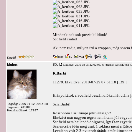
Mindenkinek sok puszit küldünk!
Scofield család
Aki nem tudja, milyen ízű a szappan, még sosem f
Kezdő
85.
kluhus
Elküldve: 2010-08-05 22:02:05,
w. gazdis! WHISKYSF
K.Barbi
11279. Elküldve: 2010-07-29 07:51:18 [139.]
-------------------------------------------------------------------
Hiányoltátok a Scofield beszámolókat,hát utána 
Szia Barbi!
Tagság: 2005-01-12 09:15:28
Tagszám: #15090
Hozzászólások: 17797
Köszönöm a szülinapi jókívánságot!
Elnézést már nagyon régen nem írtam, jól vagyun
Scofield nem hajlandó dolgozni, így Ő az egyetle
Szerencsére idén még csak 1 toklász ment a fülébe
Legalább volt 2-3-nyugodt óránk, amíg kiment az 