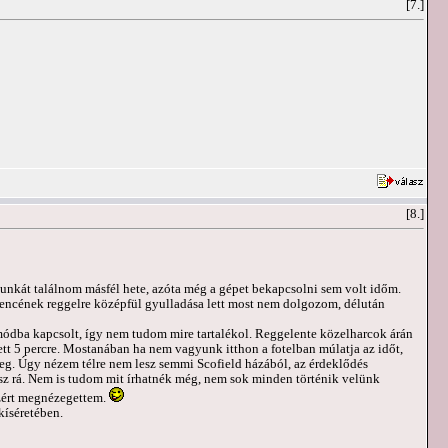
[7.]
[8.]
munkát találnom másfél hete, azóta még a gépet bekapcsolni sem volt időm.
 Bencének reggelre középfül gyulladása lett most nem dolgozom, délután
mmódba kapcsolt, így nem tudom mire tartalékol. Reggelente közelharcok árán
lett 5 percre. Mostanában ha nem vagyunk itthon a fotelban múlatja az időt,
meg. Úgy nézem télre nem lesz semmi Scofield házából, az érdeklődés
sz rá. Nem is tudom mit írhatnék még, nem sok minden történik velünk
azért megnézegettem.
kíséretében.