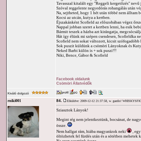
Tavasszal kitalált egy "Reggeli kergetőzés" nevű 
Szóval reggelente negyedórás rohangálás után vé
Na, sejtheted, hogy 1 hét után többé nem álltam be
Kocsi az utcán, kutya a kertben.
Éjszakánként Scofield az előszobában végez őrszo
Nappal jobban szeret a kertben lenni, ha esik be
Bármit teszek a házba azt kirángatja, megcsócsálja
Hát így élünk mi szépen csendesen, Scofieldka n
Scofield nem sokat változott, kicsit szófogadóbb
Sok puszit küldünk a csömöri Lányoknak és Kuty
Neked Barbi külön is + sok puszi!!!
Niki, Bence, Gábor & Scofield
Facebook oldalunk
Csömöri Állatvédők
Kiváló dolgozó
84.
rniki001
Elküldve: 2009-12-12 21:37:58,
w. gazdis! WHISKYSF
Sziasztok Lányok!
Megint rég nem jelentkeztünk, bocsánat, de nagy
össze.
Nem hallgat rám, hiába magyarázok neki
, egy
öltözhetek fel fürdés után és a sötétben mehetek
Na ezen vesztünk össze.