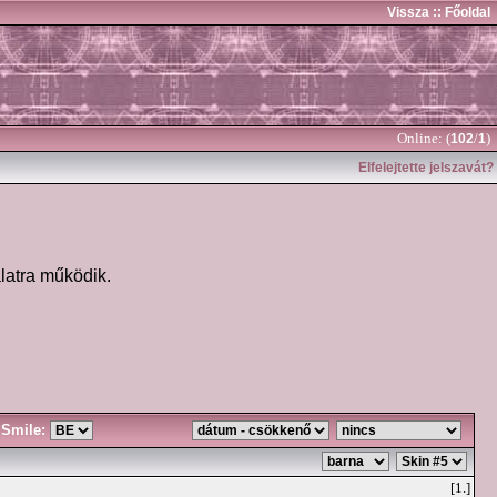
Vissza
:: Főoldal
Online: (
/
)
102
1
Elfelejtette jelszavát?
latra működik.
Smile:
[1.]