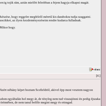
ercig tojik rám, aztán mielőtt felrobban a fejem hagyja elkapni magát.
készése, hogy reggelre megfelelő méretű kis darabokra tudja szaggatni.
xuscikket, az ilyen kezdeményezéseim rendre kudarca fulladnak.
 Mikor hogy.
[4.]
Azért néhány képet hoztam Scofieldról, akivel épp most vesztem nagyon
tudom egyáltalán hol megy át, de tényleg nem tud visszajönni én pedig éjszaka
y örömében, de nem tanul belőle megint megy és ottragad.