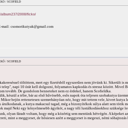
ICKÓ / SCOFIELD
nk/album237/2008/ficko/
E-mail:
csomorikutyak@gmail.com
ICKÓ / SCOFIELD
kakereséssel töltöttem, mert egy fizetésből egyszerűen nem jövünk ki. Sikerült is 
ó telep", napi 10 órát kell dolgozni, folyamatos kapkodás és stressz között. Mivel
rom tovább. De gondolom benneteket nem ez érdekel, hanem Scofieldka.
ik, készül a télre, bár az első hűvösebb, esős napok óta teljesen szobakutya üze
t. Mikor bejön rettenetesen szemrehányóan néz, hogy mit tettem vele, kivert kutya 
ak árulkodanak, a kutya makacsul tagad, még a bizonyítékok súlya alatt sem törik 
rok majd Neki egy kényelmesebb ágyikót, a nagy téli lustálkodásokhoz szüksége le
unk, olyan fáradt voltam, hogy még a közértig sem mentünk hétvégén. A képeket 
ereti, mint a meggyeset, de hősiesen azért a meggyeset is megeszi, némi sóhajtozás 