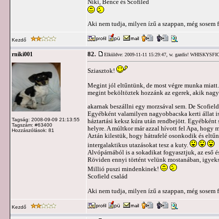
Niki, Bence és Scofiled
Aki nem tudja, milyen ízű a szappan, még sosem f
Kezdő
82.
rniki001
Elküldve: 2009-11-11 15:29:47,
w. gazdis! WHISKYSF
Sziasztok!
Megint jól eltűntünk, de most végre munka miatt
megint beköltöztek hozzánk az egerek, akik nagy
akarnak beszállni egy morzsával sem. De Scofield r
Egyébként valamilyen nagyobbacska kerti állat is
Tagság: 2008-09-09 21:13:55
háztartási keksz kúra után rendbejött. Egyébként s
Tagszám: #63400
helyre. A múltkor már azzal hívott fel Apa, hogy 
Hozzászólások: 81
Aztán kilestük, hogy hátrafelé osonkodik és eltűni
intergalaktikus utazásokat tesz a kuty.
Alvópárnából is a sokadikat fogyasztjuk, az eső 
Röviden ennyi történt velünk mostanában, igyek
Millió puszi mindenkinek!
Scofield család
Aki nem tudja, milyen ízű a szappan, még sosem f
Kezdő