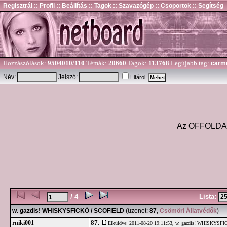
Regisztrál
:: Profil
:: Beállítás
:: Tagok
:: Szavazógép
:: Csoportok
:: Segítség
Hozzászólások:
9504010/110
Témák:
20660
Tagok:
113768
Legújabb tag:
carm
Név:
Jelszó:
Eltárol
Az OFFOLDA és
Lista:
/ 4
w. gazdis! WHISKYSFICKÓ / SCOFIELD
(üzenet:
87
,
Csömöri Állatvédők
)
87.
rniki001
Elküldve: 2011-08-20 19:11:53,
w. gazdis! WHISKYSF