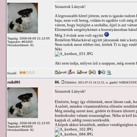
Sziasztok Lányok!
A legrosszabb hírrel jöttem, nem is igazán tudom
baja, nem volt beteg, vidám és ugrálós volt még
várom, hogy bejöjjön a szobába, éjjel is azt vár
Eltemettük szegénykémet a borostyánosban hátul, a
Még 3 évünk sem volt együtt
Tagság: 2008-09-09 21:13:55
Remélem Malackával együtt játszanak már a kuty
Tagszám: #63400
Nem tudok most többet írni, kérlek Ti is úgy emlé
Hozzászólások: 81
Niki
Aki nem tudja, milyen ízű a szappan, még sosem f
Kezdő
86.
rniki001
Elküldve: 2011-07-15 14:12:13,
w. gazdis! WHISKYSF
Sziasztok Lányok!
Elnézést, hogy így eltűntünk, most látom csak, 
A szőrét, minden vitamintabletta ellenére rendül
Még mindig szeret ásni, gödröt és frissen ültetet
fondorkodni valami rosszaságban. Néha rá kell ki
kapjuk el, addig rosszcsontkodik.
Tagság: 2008-09-09 21:13:55
A képek akkor készültek, amikor vendégségben nálu
Tagszám: #63400
Hozzászólások: 81