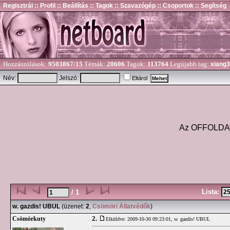
Regisztrál
:: Profil
:: Beállítás
:: Tagok
:: Szavazógép
:: Csoportok
:: Segítség
Hozzászólások:
9503867/15
Témák:
20606
Tagok:
113764
Legújabb tag:
xiang
Név:
Jelszó:
Eltárol
Az OFFOLDA és
Lista:
/ 1
w. gazdis! UBUL
(üzenet:
2
,
Csömöri Állatvédők
)
2.
Csömörkuty
Elküldve: 2009-10-30 09:23:01,
w. gazdis! UBUL