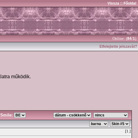
Vissza
:: Főoldal
Online: (
/
)
84
1
Elfelejtette jelszavát?
latra működik.
Smile:
[1.]