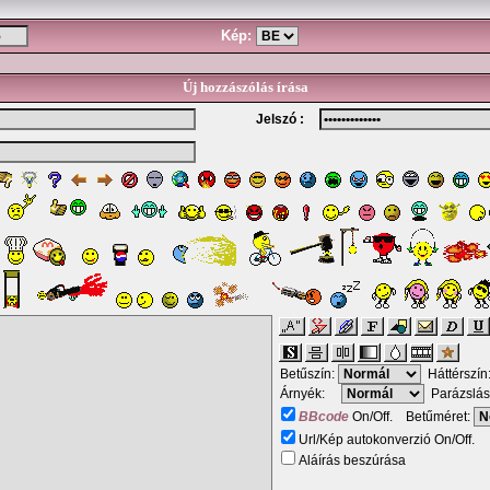
Kép:
Új hozzászólás írása
Jelszó :
Betűszín:
Háttérszín
Árnyék:
Parázslás
BBcode
On/Off. Betűméret:
Url/Kép autokonverzió On/Off.
Aláírás beszúrása