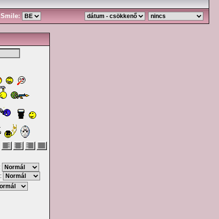
Smile:
:
: