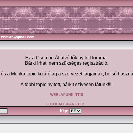
3399nian@gmail.com
Ez a Csömöri Állatvédők nyitott fóruma.
Bárki írhat, nem szükséges regisztráció.
 a Munka topic kizárólag a szervezet tagjainak, belső haszná
A többi topic nyitott, bárkit szívesen látunk!!!!
WEBLAPUNK ITT!!!
FOTÓGALÉRIÁNK ITT!!!
Kép: