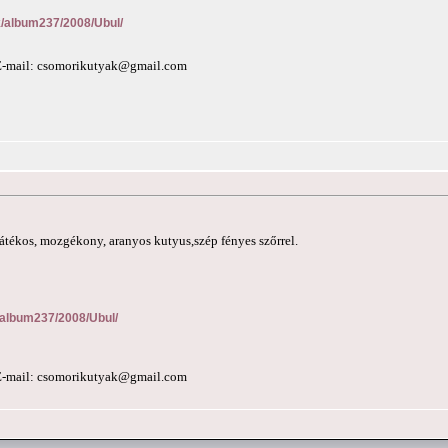
nk/album237/2008/Ubul/
E-mail:
csomorikutyak@gmail.com
játékos, mozgékony, aranyos kutyus,szép fényes szőrrel.
2/album237/2008/Ubul/
E-mail:
csomorikutyak@gmail.com