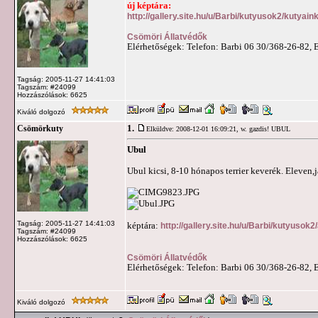
új képtára:
http://gallery.site.hu/u/Barbi/kutyusok2/kutyai
Csömöri Állatvédők
Elérhetőségek: Telefon: Barbi 06 30/368-26-82, 
Tagság: 2005-11-27 14:41:03
Tagszám: #24099
Hozzászólások: 6625
Kiváló dolgozó
1.
Csömörkuty
Elküldve: 2008-12-01 16:09:21,
w. gazdis! UBUL
Ubul
Ubul kicsi, 8-10 hónapos terrier keverék. Eleven,
Tagság: 2005-11-27 14:41:03
képtára:
http://gallery.site.hu/u/Barbi/kutyusok
Tagszám: #24099
Hozzászólások: 6625
Csömöri Állatvédők
Elérhetőségek: Telefon: Barbi 06 30/368-26-82, 
Kiváló dolgozó