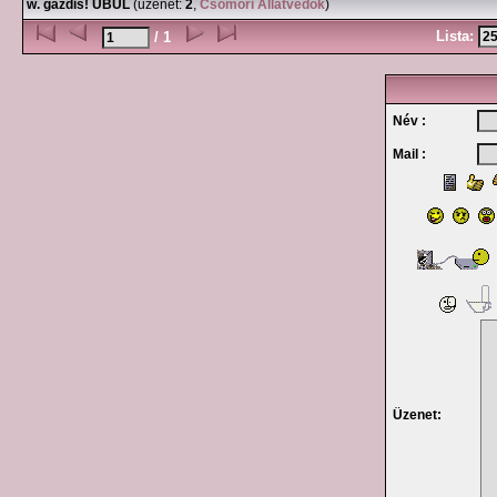
w. gazdis! UBUL
(üzenet:
2
,
Csömöri Állatvédők
)
Lista:
/ 1
Név :
Mail :
Üzenet: