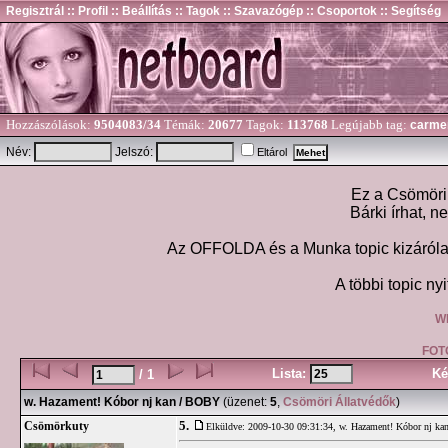
Regisztrál
:: Profil
:: Beállítás
:: Tagok
:: Szavazógép
:: Csoportok
:: Segítség
Hozzászólások:
9504083/34
Témák:
20677
Tagok:
113768
Legújabb tag:
carme
Név:
Jelszó:
Eltárol
Ez a Csömöri 
Bárki írhat, n
Az OFFOLDA és a Munka topic kizárólag
A többi topic nyi
W
FOT
Lista:
Ké
/ 1
w. Hazament! Kóbor nj kan / BOBY
(üzenet:
5
,
Csömöri Állatvédők
)
5.
Csömörkuty
Elküldve: 2009-10-30 09:31:34,
w. Hazament! Kóbor nj k