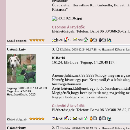
kívánunk!
Üdvözlettel: Horváthné Kun Gabriella, Horváth Z
Kistarcsa"
Csömöri Állatvédők
Elérhetőségek: Telefon: Barbi 06 30/368-26-82, 
Kiváló dolgozó
3.
Csömörkuty
Elküldve: 2008-12-24 02:17:18,
w. Hazament! Kóbor nj k
K.Barbi
16124. Elküldve: Tegnap, 14:28:49 [17.]
-------------------------------------------------------------------
...
A németjuhásznak 99,9999%,hogy megvan a gazd
Nemrég hívott egy pasi Kerepesről,és a leírás ala
buszvégállomáson
Azért kértem,küldjenek egy fotót összehasonlításh
Tagság: 2005-11-27 14:41:03
Tagszám: #24099
Megígérték,hogy bechipeltetik még ma,(eddig nem 
Hozzászólások: 6625
Nagyon bodogok voltak és hálásak
Csömöri Állatvédők
Elérhetőségek: Telefon: Barbi 06 30/368-26-82, 
Kiváló dolgozó
2.
Csömörkuty
Elküldve: 2008-12-24 02:13:33,
w. Hazament! Kóbor nj k