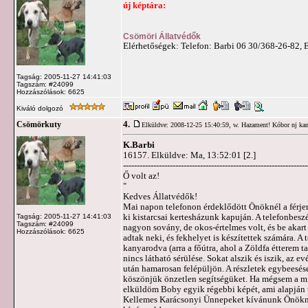
új képtára:
Csömöri Állatvédők
Elérhetőségek: Telefon: Barbi 06 30/368-26-82, 
Tagság: 2005-11-27 14:41:03
Tagszám: #24099
Hozzászólások: 6625
Kiváló dolgozó
4.
Csömörkuty
Elküldve: 2008-12-25 15:40:59,
w. Hazament! Kóbor nj k
K.Barbi
16157. Elküldve: Ma, 13:52:01 [2.]
-------------------------------------------------------------------
Ő volt az!
"
Kedves Állatvédők!
Mai napon telefonon érdeklődött Önöknél a férje
ki kistarcsai kertesházunk kapuján. A telefonbesz
Tagság: 2005-11-27 14:41:03
Tagszám: #24099
nagyon sovány, de okos-értelmes volt, és be akart
Hozzászólások: 6625
adtak neki, és fekhelyet is készítettek számára.
kanyarodva (arra a főútra, ahol a Zöldfa étterem 
nincs látható sérülése. Sokat alszik és iszik, az 
után hamarosan felépüljön. A részletek egybeesése
köszönjük önzetlen segítségüket. Ha mégsem a mi c
elküldöm Boby egyik régebbi képét, ami alapján t
Kellemes Karácsonyi Ünnepeket kívánunk Önöknek 