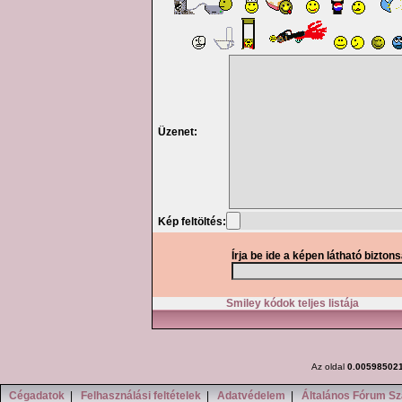
Üzenet:
Kép feltöltés:
Írja be ide a képen látható bizton
Smiley kódok teljes listája
Az oldal
0.00598502
Cégadatok
|
Felhasználási feltételek
|
Adatvédelem
|
Általános Fórum Sz