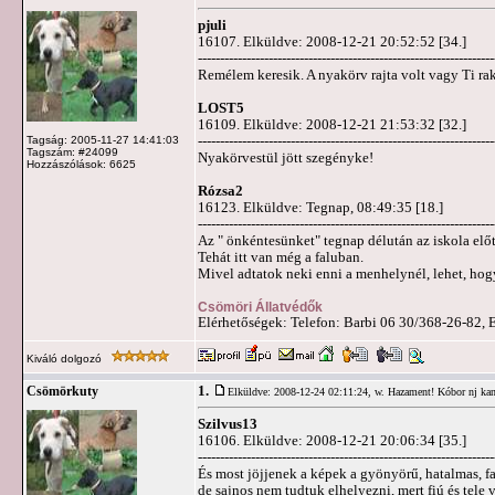
pjuli
16107. Elküldve: 2008-12-21 20:52:52 [34.]
-------------------------------------------------------------------
Remélem keresik. A nyakörv rajta volt vagy Ti rak
LOST5
16109. Elküldve: 2008-12-21 21:53:32 [32.]
-------------------------------------------------------------------
Tagság: 2005-11-27 14:41:03
Tagszám: #24099
Nyakörvestül jött szegényke!
Hozzászólások: 6625
Rózsa2
16123. Elküldve: Tegnap, 08:49:35 [18.]
-------------------------------------------------------------------
Az " önkéntesünket" tegnap délután az iskola elő
Tehát itt van még a faluban.
Mivel adtatok neki enni a menhelynél, lehet, ho
Csömöri Állatvédők
Elérhetőségek: Telefon: Barbi 06 30/368-26-82, 
Kiváló dolgozó
1.
Csömörkuty
Elküldve: 2008-12-24 02:11:24,
w. Hazament! Kóbor nj k
Szilvus13
16106. Elküldve: 2008-12-21 20:06:34 [35.]
-------------------------------------------------------------------
És most jöjjenek a képek a gyönyörű, hatalmas, fa
de sajnos nem tudtuk elhelyezni, mert fiú és tele