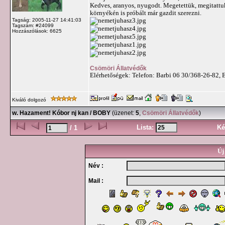
Kedves, aranyos, nyugodt. Megetettük, megitattuk
környékén is próbált már gazdit szerezni.
Tagság: 2005-11-27 14:41:03
Tagszám: #24099
Hozzászólások: 6625
Csömöri Állatvédők
Elérhetőségek: Telefon: Barbi 06 30/368-26-82, 
Kiváló dolgozó
w. Hazament! Kóbor nj kan / BOBY
(üzenet:
5
,
Csömöri Állatvédők
)
Lista:
Ké
/ 1
Új
Név :
Mail :