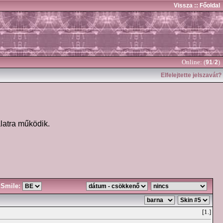
Vissza
:: Főoldal
Online: (
/
)
91
2
Elfelejtette jelszavát?
latra működik.
Smile:
[1.]