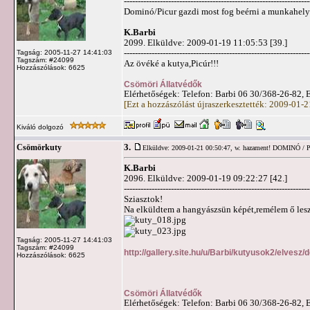
-------------------------------------------------------------------
Dominó/Picur gazdi most fog beérni a munkahelyér
K.Barbi
2099. Elküldve: 2009-01-19 11:05:53 [39.]
-------------------------------------------------------------------
Tagság: 2005-11-27 14:41:03
Tagszám: #24099
Az övéké a kutya,Picúr!!!
Hozzászólások: 6625
Csömöri Állatvédők
Elérhetőségek: Telefon: Barbi 06 30/368-26-82, 
[Ezt a hozzászólást újraszerkesztették: 2009-01-
Kiváló dolgozó
3.
Csömörkuty
Elküldve: 2009-01-21 00:50:47,
w. hazament! DOMINÓ /
K.Barbi
2096. Elküldve: 2009-01-19 09:22:27 [42.]
-------------------------------------------------------------------
Sziasztok!
Na elküldtem a hangyászsün képét,remélem ő lesz
Tagság: 2005-11-27 14:41:03
Tagszám: #24099
http://gallery.site.hu/u/Barbi/kutyusok2/elvesz/
Hozzászólások: 6625
Csömöri Állatvédők
Elérhetőségek: Telefon: Barbi 06 30/368-26-82, 