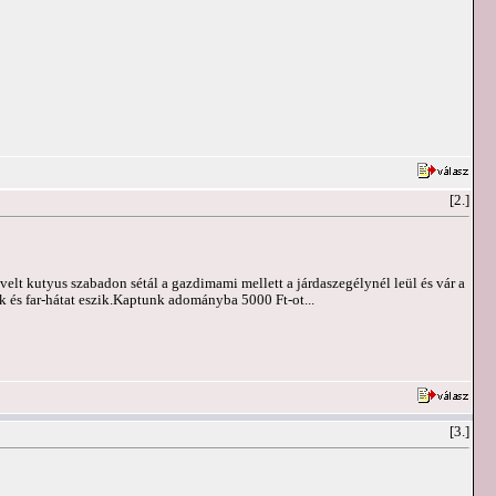
[2.]
 kutyus szabadon sétál a gazdimami mellett a járdaszegélynél leül és vár a
 és far-hátat eszik.Kaptunk adományba 5000 Ft-ot...
[3.]