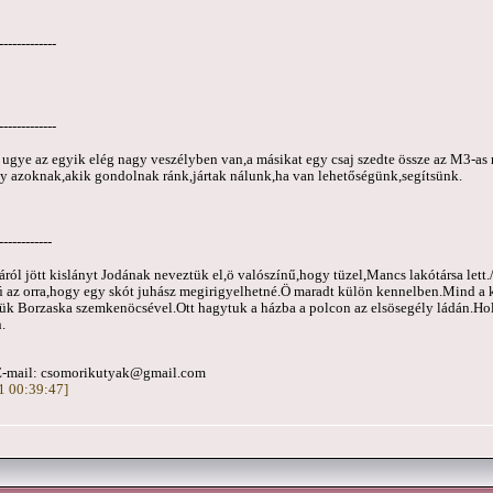
-------------
-------------
e ugye az egyik elég nagy veszélyben van,a másikat egy csaj szedte össze az M3-as 
y azoknak,akik gondolnak ránk,jártak nálunk,ha van lehetőségünk,segítsünk.
------------
áról jött kislányt Jodának neveztük el,ö valószínű,hogy tüzel,Mancs lakótársa lett
zú az orra,hogy egy skót juhász megirigyelhetné.Ö maradt külön kennelben.Mind a 
k Borzaska szemkenöcsével.Ott hagytuk a házba a polcon az elsösegély ládán.Holn
.
E-mail:
csomorikutyak@gmail.com
21 00:39:47]