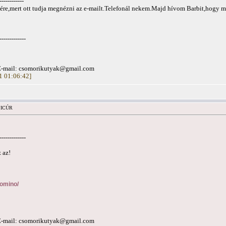
------------
e,mert ott tudja megnézni az e-mailt.Telefonál nekem.Majd hívom Barbit,hogy mi a
-------------
E-mail:
csomorikutyak@gmail.com
21 01:06:42]
 PICÚR
-------------
 az!
domino/
E-mail:
csomorikutyak@gmail.com