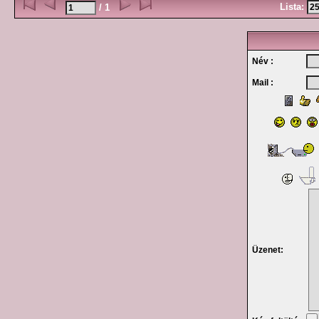
Lista:
/ 1
Név :
Mail :
Üzenet: