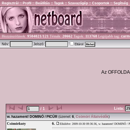
Regisztrál
:: Profil
:: Beállítás
:: Tagok
:: Szavazógép
:: Csoportok
:: Segítség
Hozzászólások:
9504021/121
Témák:
20662
Tagok:
113768
Legújabb tag:
carm
Név:
Jelszó:
Eltárol
Az OFFOLDA és
Lista:
/ 1
w. hazament! DOMINÓ / PICÚR
(üzenet:
6
,
Csömöri Állatvédők
)
6.
Csömörkuty
Elküldve: 2009-10-30 09:36:36,
w. hazament! DOMINÓ /