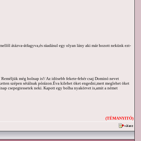
mellől átázva-átfagyva,és ráadásul egy olyan lány aki már hozott nekünk ezt-
./ Reméljük még holnap is!/ Az idösebb fekete-fehér csaj Dominó nevet
ketten szépen sétálnak pórázon.Éva kilehet öket engedni,mert meglehet öket
ap csepegtessetek neki. Kapott egy bolha nyakörvet is,amit a német
(TÉMANYITÓ)