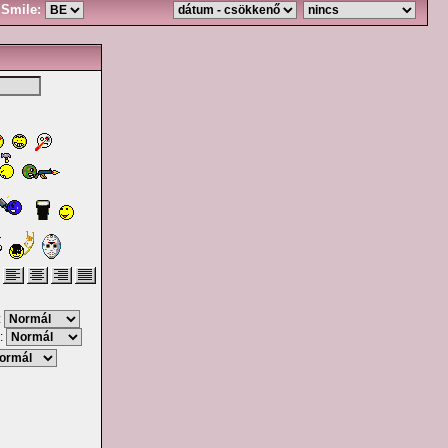
Smile:
:
: