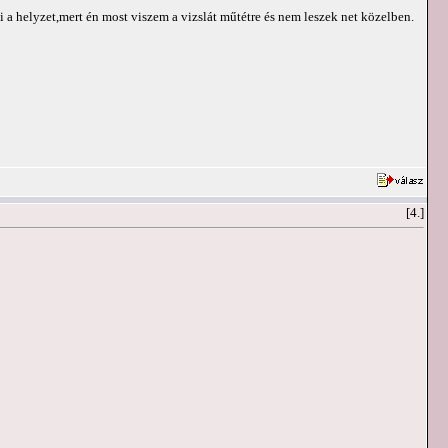
 helyzet,mert én most viszem a vizslát műtétre és nem leszek net közelben.
[4.]