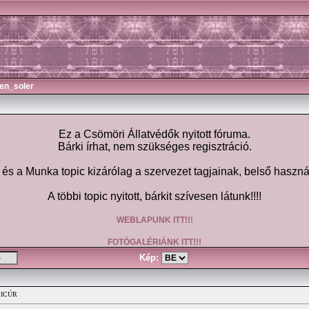
en_soler
Ez a Csömöri Állatvédők nyitott fóruma.
Bárki írhat, nem szükséges regisztráció.
 a Munka topic kizárólag a szervezet tagjainak, belső haszná
A többi topic nyitott, bárkit szívesen látunk!!!!
WEBLAPUNK ITT!!!
FOTÓGALÉRIÁNK ITT!!!
Kép:
 PICÚR