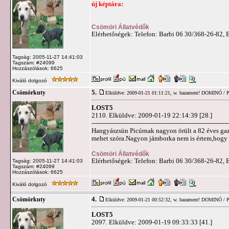
új képtára:
Csömöri Állatvédők
Elérhetőségek: Telefon: Barbi 06 30/368-26-82, 
Tagság: 2005-11-27 14:41:03
Tagszám: #24099
Hozzászólások: 6625
Kiváló dolgozó
5.
Csömörkuty
Elküldve: 2009-01-21 01:11:21,
w. hazament! DOMINÓ /
LOST5
2110. Elküldve: 2009-01-19 22:14:39 [28.]
-------------------------------------------------------------------
Hangyászsün Picúrnak nagyon örült a 82 éves gaz
mehet szóra.Nagyon jámborka nem is értem,hogy R
Csömöri Állatvédők
Elérhetőségek: Telefon: Barbi 06 30/368-26-82, 
Tagság: 2005-11-27 14:41:03
Tagszám: #24099
Hozzászólások: 6625
Kiváló dolgozó
4.
Csömörkuty
Elküldve: 2009-01-21 00:52:32,
w. hazament! DOMINÓ /
LOST5
2097. Elküldve: 2009-01-19 09:33:33 [41.]