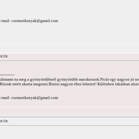
E-mail:
csomorikutyak@gmail.com
 PICÚR
------------
dimami na meg a gyönyörübbnél gyönyörübb macskoszok.Picúr egy nagyon jó nevelt
ózsát miért akarta megenni.Biztos nagyon éhes lehetett! Különben lakásban alszik
E-mail:
csomorikutyak@gmail.com
 PICÚR