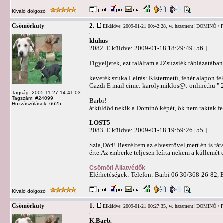
Kiváló dolgozó
2.
Csömörkuty
Elküldve: 2009-01-21 00:42:28,
w. hazament! DOMINÓ /
kluhus
2082. Elküldve: 2009-01-18 18:29:49 [56.]
-------------------------------------------------------------------
Figyeljetek, ezt találtam a JZsuzsiék táblázatában
keverék szuka Leírás: Kistermetű, fehér alapon fe
Gazdi E-mail cime:
karoly.miklos@t-online.hu
" 
Tagság: 2005-11-27 14:41:03
Tagszám: #24099
Barbi!
Hozzászólások: 6625
átküldöd nekik a Dominó képét, ők nem raktak fel
LOST5
2083. Elküldve: 2009-01-18 19:59:26 [55.]
-------------------------------------------------------------------
Szia,Dóri! Beszéltem az elvesztövel,mert én is r
érte.Az emberke teljesen leírta nekem a küllemét 
Csömöri Állatvédők
Elérhetőségek: Telefon: Barbi 06 30/368-26-82, 
Kiváló dolgozó
1.
Csömörkuty
Elküldve: 2009-01-21 00:27:35,
w. hazament! DOMINÓ /
K.Barbi