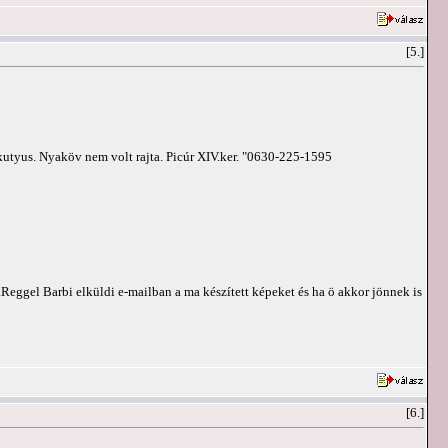
[5.]
 kutyus. Nyaköv nem volt rajta. Picúr XIV.ker. "0630-225-1595
Reggel Barbi elküldi e-mailban a ma készített képeket és ha ö akkor jönnek is
[6.]