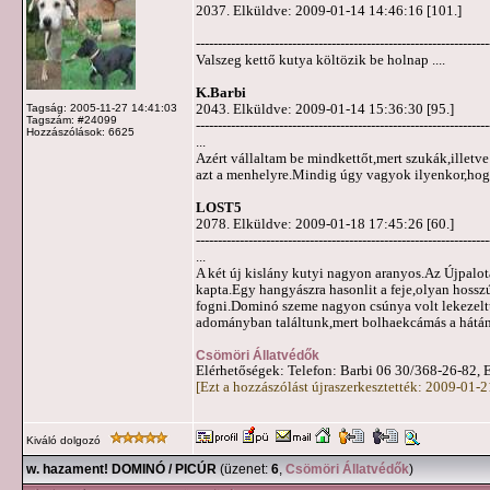
2037. Elküldve: 2009-01-14 14:46:16 [101.]
-------------------------------------------------------------------
Valszeg kettő kutya költözik be holnap ....
K.Barbi
2043. Elküldve: 2009-01-14 15:36:30 [95.]
Tagság: 2005-11-27 14:41:03
Tagszám: #24099
-------------------------------------------------------------------
Hozzászólások: 6625
...
Azért vállaltam be mindkettőt,mert szukák,illetv
azt a menhelyre.Mindig úgy vagyok ilyenkor,hog
LOST5
2078. Elküldve: 2009-01-18 17:45:26 [60.]
-------------------------------------------------------------------
...
A két új kislány kutyi nagyon aranyos.Az Újpalot
kapta.Egy hangyászra hasonlit a feje,olyan hoss
fogni.Dominó szeme nagyon csúnya volt lekezeltü
adományban találtunk,mert bolhaekcámás a hátán
Csömöri Állatvédők
Elérhetőségek: Telefon: Barbi 06 30/368-26-82, 
[Ezt a hozzászólást újraszerkesztették: 2009-01-
Kiváló dolgozó
w. hazament! DOMINÓ / PICÚR
(üzenet:
6
,
Csömöri Állatvédők
)