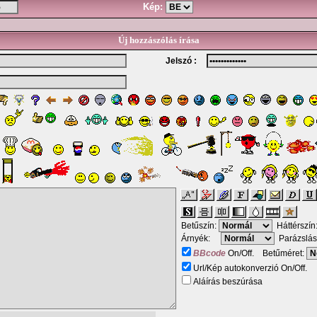
Kép:
Új hozzászólás írása
Jelszó :
Betűszín:
Háttérszín
Árnyék:
Parázslás
BBcode
On/Off. Betűméret:
Url/Kép autokonverzió On/Off.
Aláírás beszúrása