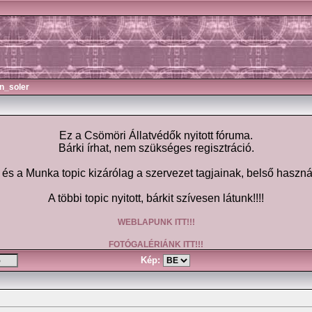
n_soler
Ez a Csömöri Állatvédők nyitott fóruma.
Bárki írhat, nem szükséges regisztráció.
 a Munka topic kizárólag a szervezet tagjainak, belső haszná
A többi topic nyitott, bárkit szívesen látunk!!!!
WEBLAPUNK ITT!!!
FOTÓGALÉRIÁNK ITT!!!
Kép: