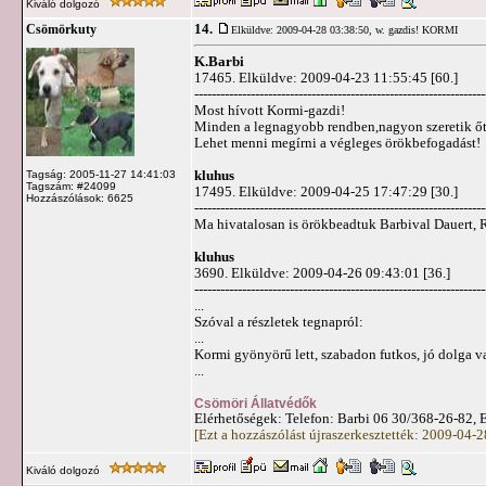
Kiváló dolgozó
14.
Csömörkuty
Elküldve: 2009-04-28 03:38:50,
w. gazdis! KORMI
K.Barbi
17465. Elküldve: 2009-04-23 11:55:45 [60.]
-------------------------------------------------------------------
Most hívott Kormi-gazdi!
Minden a legnagyobb rendben,nagyon szeretik őt,m
Lehet menni megírni a végleges örökbefogadást!
kluhus
Tagság: 2005-11-27 14:41:03
Tagszám: #24099
17495. Elküldve: 2009-04-25 17:47:29 [30.]
Hozzászólások: 6625
-------------------------------------------------------------------
Ma hivatalosan is örökbeadtuk Barbival Dauert, 
kluhus
3690. Elküldve: 2009-04-26 09:43:01 [36.]
-------------------------------------------------------------------
...
Szóval a részletek tegnapról:
...
Kormi gyönyörű lett, szabadon futkos, jó dolga van
...
Csömöri Állatvédők
Elérhetőségek: Telefon: Barbi 06 30/368-26-82, 
[Ezt a hozzászólást újraszerkesztették: 2009-04-
Kiváló dolgozó