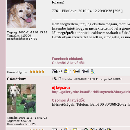
Rózsa2
7761. Elküldve: 2010-04-12 20:03:36 [296.]
-------------------------------------------------------------------
Nem szégyellem, tényleg elsírtam magam, mert Kor
Eszembe jutott hogyan menekítettem őt el a gonosz
Jól megtépték a többiek, cakkosra szakadt a füle / 
Tagság: 2005-01-12 09:15:28
Tagszám: #15090
Gazdi olyan szeretettel nézett rá, simogatta, és 
Hozzászólások: 17797
Facebook oldalunk
Csömöri Állatvédők
Kiváló dolgozó
15.
Csömörkuty
Elküldve: 2009-10-30 11:59:11,
w. gazdis! KORMI
új képtára:
http://gallery.site.hu/u/Barbi/kutyusok2/kutya
Csömöri Állatvédők
Elérhetőségek: Telefon: Barbi 06 30/368-26-82, 
Tagság: 2005-11-27 14:41:03
Tagszám: #24099
Hozzászólások: 6625