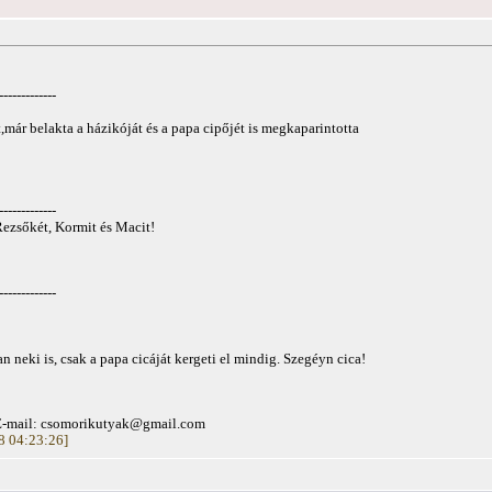
-------------
ár belakta a házikóját és a papa cipőjét is megkaparintotta
-------------
Rezsőkét, Kormit és Macit!
-------------
 neki is, csak a papa cicáját kergeti el mindig. Szegéyn cica!
E-mail:
csomorikutyak@gmail.com
28 04:23:26]