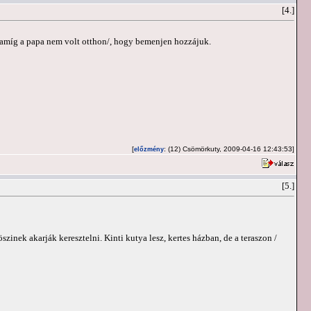
[4.]
/ amíg a papa nem volt otthon/, hogy bemenjen hozzájuk.
[
: (12) Csömörkuty, 2009-04-16 12:43:53]
előzmény
[5.]
zinek akarják keresztelni. Kinti kutya lesz, kertes házban, de a teraszon /