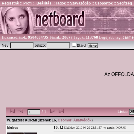
Regisztrál
:: Profil
:: Beállítás
:: Tagok
:: Szavazógép
:: Csoportok
:: Segítség
Hozzászólások:
9504084/35
Témák:
20677
Tagok:
113768
Legújabb tag:
carme
Név:
Jelszó:
Eltárol
Az OFFOLDA és
Lista:
/ 1
w. gazdis! KORMI
(üzenet:
16
,
Csömöri Állatvédők
)
16.
kluhus
Elküldve: 2010-04-20 23:51:57,
w. gazdis! KORMI