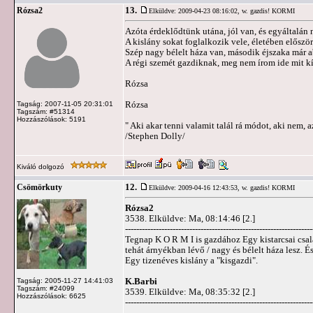
13.
Rózsa2
Elküldve: 2009-04-23 08:16:02,
w. gazdis! KORMI
Azóta érdeklődtünk utána, jól van, és egyáltalán 
A kislány sokat foglalkozik vele, életében elősz
Szép nagy bélelt háza van, második éjszaka már a
A régi szemét gazdiknak, meg nem írom ide mit k
Rózsa
Rózsa
Tagság: 2007-11-05 20:31:01
Tagszám: #51314
Hozzászólások: 5191
" Aki akar tenni valamit talál rá módot, aki nem, a
/Stephen Dolly/
Kiváló dolgozó
12.
Csömörkuty
Elküldve: 2009-04-16 12:43:53,
w. gazdis! KORMI
Rózsa2
3538. Elküldve: Ma, 08:14:46 [2.]
-------------------------------------------------------------------
Tegnap K O R M I is gazdához Egy kistarcsai család
tehát árnyékban lévő / nagy és bélelt háza lesz. 
Egy tizenéves kislány a "kisgazdi".
K.Barbi
Tagság: 2005-11-27 14:41:03
Tagszám: #24099
3539. Elküldve: Ma, 08:35:32 [2.]
Hozzászólások: 6625
-------------------------------------------------------------------