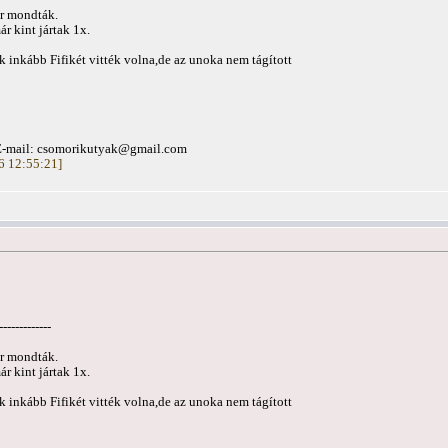
or mondták.
ár kint jártak 1x.
k inkább Fifikét vitték volna,de az unoka nem tágított
E-mail:
csomorikutyak@gmail.com
16 12:55:21]
-------------
or mondták.
ár kint jártak 1x.
k inkább Fifikét vitték volna,de az unoka nem tágított