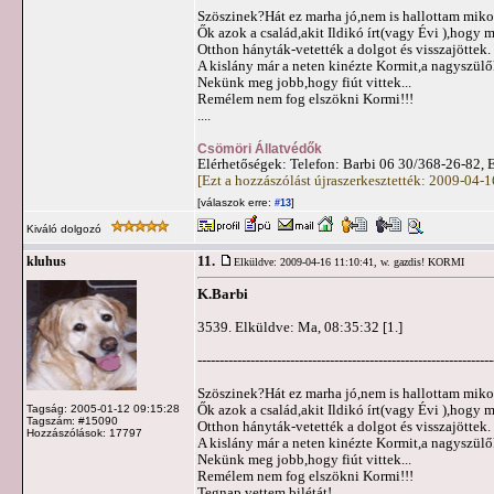
Szöszinek?Hát ez marha jó,nem is hallottam mik
Ők azok a család,akit Ildikó írt(vagy Évi ),hogy m
Otthon hányták-vetették a dolgot és visszajöttek.
A kislány már a neten kinézte Kormit,a nagyszülő
Nekünk meg jobb,hogy fiút vittek...
Remélem nem fog elszökni Kormi!!!
....
Csömöri Állatvédők
Elérhetőségek: Telefon: Barbi 06 30/368-26-82, 
[Ezt a hozzászólást újraszerkesztették: 2009-04-
[válaszok erre:
]
#13
Kiváló dolgozó
11.
kluhus
Elküldve: 2009-04-16 11:10:41,
w. gazdis! KORMI
K.Barbi
3539. Elküldve: Ma, 08:35:32 [1.]
-------------------------------------------------------------------
Szöszinek?Hát ez marha jó,nem is hallottam mik
Ők azok a család,akit Ildikó írt(vagy Évi ),hogy m
Tagság: 2005-01-12 09:15:28
Tagszám: #15090
Otthon hányták-vetették a dolgot és visszajöttek.
Hozzászólások: 17797
A kislány már a neten kinézte Kormit,a nagyszülő
Nekünk meg jobb,hogy fiút vittek...
Remélem nem fog elszökni Kormi!!!
Tegnap vettem bilétát!