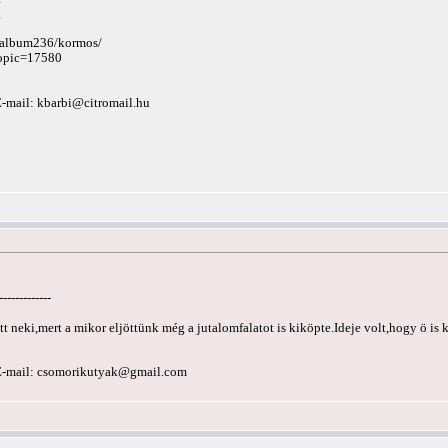
g
k2/album236/kormos/
topic=17580
E-mail:
kbarbi@citromail.hu
-------------
 neki,mert a mikor eljöttünk még a jutalomfalatot is kiköpte.Ideje volt,hogy ö is
E-mail:
csomorikutyak@gmail.com