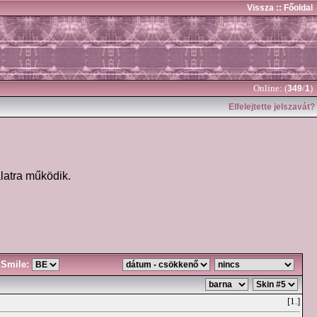
Vissza
:: Főoldal
Online: (
/
)
349
1
Elfelejtette jelszavát?
latra működik.
Smile:
[1.]