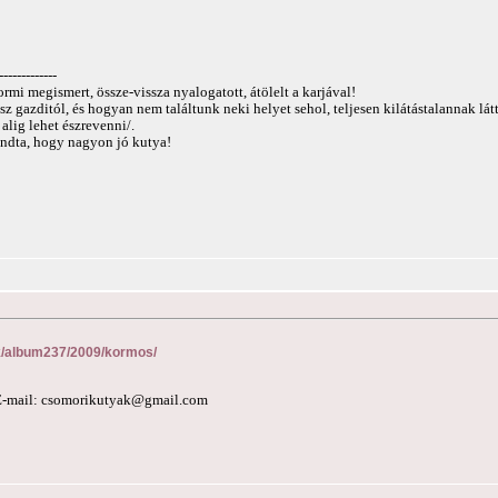
-------------
mi megismert, össze-vissza nyalogatott, átölelt a karjával!
 gazditól, és hogyan nem találtunk neki helyet sehol, teljesen kilátástalannak lát
alig lehet észrevenni/.
mondta, hogy nagyon jó kutya!
ink/album237/2009/kormos/
E-mail:
csomorikutyak@gmail.com