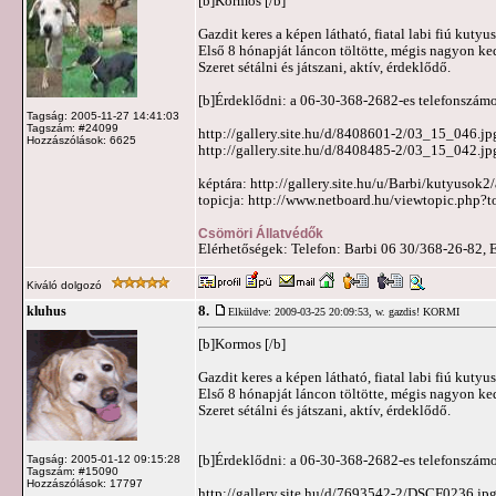
[b]Kormos [/b]
Gazdit keres a képen látható, fiatal labi fiú kutyus
Első 8 hónapját láncon töltötte, mégis nagyon ke
Szeret sétálni és játszani, aktív, érdeklődő.
[b]Érdeklődni: a 06-30-368-2682-es telefonszám
Tagság: 2005-11-27 14:41:03
Tagszám: #24099
http://gallery.site.hu/d/8408601-2/03_15_046.jp
Hozzászólások: 6625
http://gallery.site.hu/d/8408485-2/03_15_042.jp
képtára: http://gallery.site.hu/u/Barbi/kutyuso
topicja: http://www.netboard.hu/viewtopic.php?
Csömöri Állatvédők
Elérhetőségek: Telefon: Barbi 06 30/368-26-82, 
Kiváló dolgozó
8.
kluhus
Elküldve: 2009-03-25 20:09:53,
w. gazdis! KORMI
[b]Kormos [/b]
Gazdit keres a képen látható, fiatal labi fiú kutyus
Első 8 hónapját láncon töltötte, mégis nagyon ke
Szeret sétálni és játszani, aktív, érdeklődő.
[b]Érdeklődni: a 06-30-368-2682-es telefonszám
Tagság: 2005-01-12 09:15:28
Tagszám: #15090
Hozzászólások: 17797
http://gallery.site.hu/d/7693542-2/DSCF0236.jp