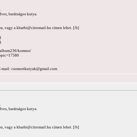
.
dves, barátságos kutya.
on, vagy a
kbarbi@citromail.hu
címen lehet. [/b]
g
g
k2/album236/kormos/
topic=17580
E-mail:
csomorikutyak@gmail.com
.
dves, barátságos kutya.
on, vagy a
kbarbi@citromail.hu
címen lehet. [/b]
g