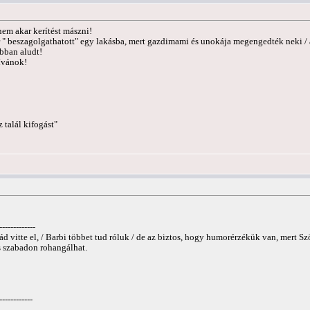
nem akar kerítést mászni!
ör " beszagolgathatott" egy lakásba, mert gazdimami és unokája megengedték neki 
bban aludt!
ívánok!
z talál kifogást"
-------------
 vitte el, / Barbi többet tud róluk / de az biztos, hogy humorérzékük van, mert Szös
És szabadon rohangálhat.
------------