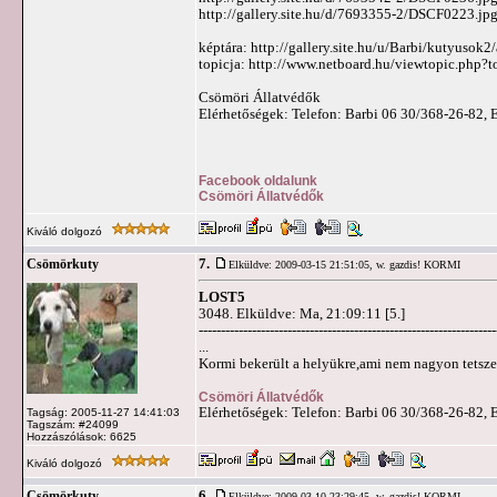
http://gallery.site.hu/d/7693355-2/DSCF0223.jp
képtára: http://gallery.site.hu/u/Barbi/kutyuso
topicja: http://www.netboard.hu/viewtopic.php?
Csömöri Állatvédők
Elérhetőségek: Telefon: Barbi 06 30/368-26-82, 
Facebook oldalunk
Csömöri Állatvédők
Kiváló dolgozó
7.
Csömörkuty
Elküldve: 2009-03-15 21:51:05,
w. gazdis! KORMI
LOST5
3048. Elküldve: Ma, 21:09:11 [5.]
-------------------------------------------------------------------
...
Kormi bekerült a helyükre,ami nem nagyon tetszett
Csömöri Állatvédők
Elérhetőségek: Telefon: Barbi 06 30/368-26-82, 
Tagság: 2005-11-27 14:41:03
Tagszám: #24099
Hozzászólások: 6625
Kiváló dolgozó
6.
Csömörkuty
Elküldve: 2009-03-10 23:29:45,
w. gazdis! KORMI