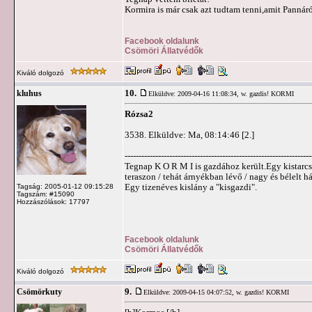
Kormira is már csak azt tudtam tenni,amit Pannáró
Facebook oldalunk
Csömöri Állatvédők
Kiváló dolgozó
10.
kluhus
Elküldve: 2009-04-16 11:08:34,
w. gazdis! KORMI
Rózsa2
3538. Elküldve: Ma, 08:14:46 [2.]
-------------------------------------------------------------------
Tegnap K O R M I is gazdához került.Egy kistarcsai
teraszon / tehát árnyékban lévő / nagy és bélelt h
Egy tizenéves kislány a "kisgazdi".
Tagság: 2005-01-12 09:15:28
Tagszám: #15090
Hozzászólások: 17797
Facebook oldalunk
Csömöri Állatvédők
Kiváló dolgozó
9.
Csömörkuty
Elküldve: 2009-04-15 04:07:52,
w. gazdis! KORMI