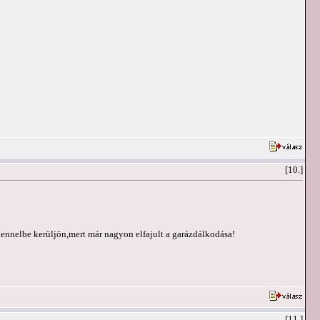
[10.]
 kennelbe kerüljön,mert már nagyon elfajult a garázdálkodása!
[11.]