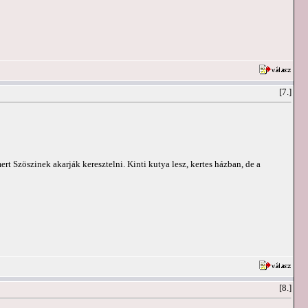
[7.]
rt Szöszinek akarják keresztelni. Kinti kutya lesz, kertes házban, de a
[8.]