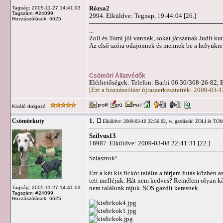
Rózsa2
Tagság: 2005-11-27 14:41:03
Tagszám: #24099
2994. Elküldve: Tegnap, 19:44:04 [26.]
Hozzászólások: 6625
-------------------------------------------------------------------
...
Zoli és Tomi jól vannak, sokat játszanak Judit ku
Az első szóra odajönnek és mennek be a helyükre. 
Csömöri Állatvédők
Elérhetőségek: Telefon: Barbi 06 30/368-26-82, 
[Ezt a hozzászólást újraszerkesztették: 2009-03-
Kiváló dolgozó
1.
Csömörkuty
Elküldve: 2009-03-10 22:56:02,
w. gazdisok! ZOLI és T
Szilvus13
16987. Elküldve: 2009-03-08 22:41:31 [22.]
-------------------------------------------------------------------
Sziasztok!
Ezt a két kis fickót találta a férjem futás közben
tett melléjük. Hát nem kedves? Remélem olyan kín
nem találunk rájuk. SOS gazdit keresnek.
Tagság: 2005-11-27 14:41:03
Tagszám: #24099
Hozzászólások: 6625