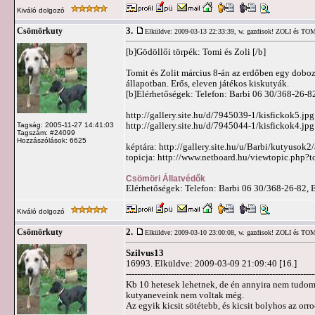
Kiváló dolgozó
3.
Csömörkuty
Elküldve: 2009-03-13 22:33:39,
w. gazdisok! ZOLI és T
[b]Gödöllői törpék: Tomi és Zoli [/b]
Tomit és Zolit március 8-án az erdőben egy dobozb
állapotban. Erős, eleven játékos kiskutyák.
[b]Elérhetőségek: Telefon: Barbi 06 30/368-26-8
http://gallery.site.hu/d/7945039-1/kisfickok5.jpg
http://gallery.site.hu/d/7945044-1/kisfickok4.jpg
Tagság: 2005-11-27 14:41:03
Tagszám: #24099
Hozzászólások: 6625
képtára: http://gallery.site.hu/u/Barbi/kutyusok
topicja: http://www.netboard.hu/viewtopic.php?
Csömöri Állatvédők
Elérhetőségek: Telefon: Barbi 06 30/368-26-82, 
Kiváló dolgozó
2.
Csömörkuty
Elküldve: 2009-03-10 23:00:08,
w. gazdisok! ZOLI és T
Szilvus13
16993. Elküldve: 2009-03-09 21:09:40 [16.]
-------------------------------------------------------------------
Kb 10 hetesek lehetnek, de én annyira nem tudom 
kutyaneveink nem voltak még.
Az egyik kicsit sötétebb, és kicsit bolyhos az orr