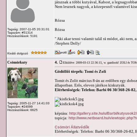
játsznak a többi kutyával, Kabost, a legnagyobba
Nem lesznek nagyok, a közepesnél valamivel kis
Rózsa
Rózsa
Tagság: 2007-11-05 20:31:01
Tagszám: #51314
Hozzászólások: 5191
" Aki akar tenni valamit talál rá módot, aki nem, a
/Stephen Dolly/
Kiváló dolgozó
4.
Csömörkuty
Elküldve: 2009-03-13 22:36:15,
w. gazdisok! ZOLI és T
Gödöllői törpék: Tomi és Zoli
Tomit és Zolit március 8-án az erdőben egy dobozb
állapotban. Erős, eleven játékos kiskutyák.
Elérhetőségek: Telefon: Barbi 06 30/368-26-82
Tagság: 2005-11-27 14:41:03
Tagszám: #24099
Hozzászólások: 6625
képtára:
http://gallery.site.hu/u/Barbi/kutyusok2
topicja:
http://www.netboard.hu/viewtopic.php?
Csömöri Állatvédők
Elérhetőségek: Telefon: Barbi 06 30/368-26-82, 