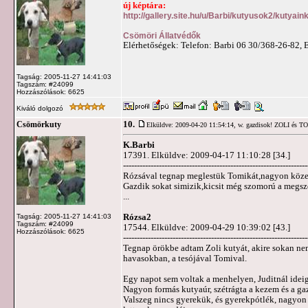
új képtára:
http://gallery.site.hu/u/Barbi/kutyusok2/kutyai
Csömöri Állatvédők
Elérhetőségek: Telefon: Barbi 06 30/368-26-82, 
Tagság: 2005-11-27 14:41:03
Tagszám: #24099
Hozzászólások: 6625
Kiváló dolgozó
10.
Csömörkuty
Elküldve: 2009-04-20 11:54:14,
w. gazdisok! ZOLI és 
K.Barbi
17391. Elküldve: 2009-04-17 11:10:28 [34.]
-------------------------------------------------------------------
Rózsával tegnap meglestük Tomikát,nagyon közelr
Gazdik sokat simizik,kicsit még szomorú a megszo
...
Rózsa2
Tagság: 2005-11-27 14:41:03
Tagszám: #24099
17544. Elküldve: 2009-04-29 10:39:02 [43.]
Hozzászólások: 6625
-------------------------------------------------------------------
Tegnap örökbe adtam Zoli kutyát, akire sokan nem 
havasokban, a tesójával Tomival.
Egy napot sem voltak a menhelyen, Juditnál idei
Nagyon formás kutyaúr, szétrágta a kezem és a gaz
Valszeg nincs gyerekük, és gyerekpótlék, nagyon 