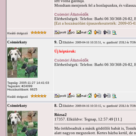
lett volna gazdája.
Mondtam menjenek fel a honlapunkra, és válassz
Csömöri Állatvédők
Elérhetőségek: Telefon: Barbi 06 30/368-26-82, 
[Ezt a hozzászólást újraszerkesztették: 2009-05-
Kiváló dolgozó
9.
Csömörkuty
Elküldve: 2009-04-16 10:33:51,
w. gazdisok! ZOLI és T
Új képtáruk:
Csömöri Állatvédők
Elérhetőségek: Telefon: Barbi 06 30/368-26-82, 
Tagság: 2005-11-27 14:41:03
Tagszám: #24099
Hozzászólások: 6625
Kiváló dolgozó
8.
Csömörkuty
Elküldve: 2009-04-16 10:33:15,
w. gazdisok! ZOLI és T
Rózsa2
17357. Elküldve: Tegnap, 12:57:49 [11.]
-------------------------------------------------------------------
Ma örökbeadtuk a másik gödöllői babát is, Tomikát,
alatt nagyon megszokott. Kertes házba kerül, de n