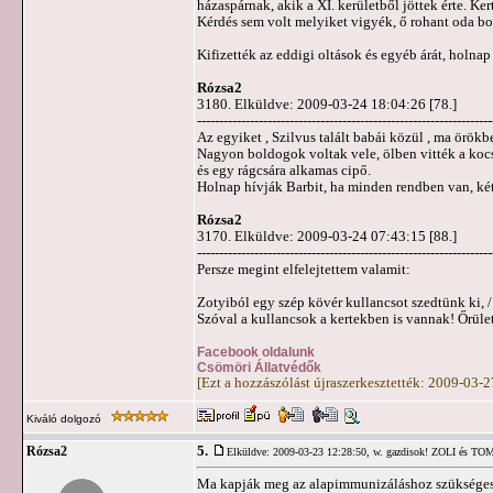
házaspárnak, akik a XI. kerületből jöttek érte. Ker
Kérdés sem volt melyiket vigyék, ő rohant oda 
Kifizették az eddigi oltások és egyéb árát, holna
Rózsa2
3180. Elküldve: 2009-03-24 18:04:26 [78.]
-------------------------------------------------------------------
Az egyiket , Szilvus talált babái közül , ma örökb
Nagyon boldogok voltak vele, ölben vitték a kocs
és egy rágcsára alkamas cipő.
Holnap hívják Barbit, ha minden rendben van, ké
Rózsa2
3170. Elküldve: 2009-03-24 07:43:15 [88.]
-------------------------------------------------------------------
Persze megint elfelejtettem valamit:
Zotyiból egy szép kövér kullancsot szedtünk ki, /
Szóval a kullancsok a kertekben is vannak! Őrüle
Facebook oldalunk
Csömöri Állatvédők
[Ezt a hozzászólást újraszerkesztették: 2009-03-
Kiváló dolgozó
5.
Rózsa2
Elküldve: 2009-03-23 12:28:50,
w. gazdisok! ZOLI és T
Ma kapják meg az alapimmunizáláshoz szükséges m