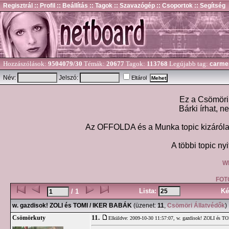
Regisztrál
:: Profil
:: Beállítás
:: Tagok
:: Szavazógép
:: Csoportok
:: Segítség
Hozzászólások:
9504079/30
Témák:
20677
Tagok:
113768
Legújabb tag:
carme
Név:
Jelszó:
Eltárol
Ez a Csömöri 
Bárki írhat, n
Az OFFOLDA és a Munka topic kizárólag
A többi topic nyi
W
FOT
Lista:
Ké
/ 1
w. gazdisok! ZOLI és TOMI / IKER BABÁK
(üzenet:
11
,
Csömöri Állatvédők
)
11.
Csömörkuty
Elküldve: 2009-10-30 11:57:07,
w. gazdisok! ZOLI és 