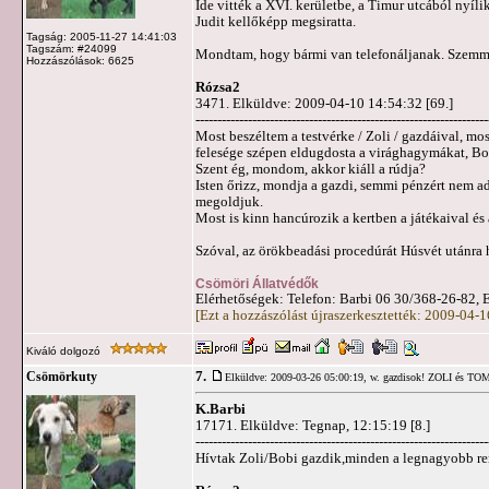
Ide vitték a XVI. kerületbe, a Timur utcából nyílik
Judit kellőképp megsiratta.
Tagság: 2005-11-27 14:41:03
Tagszám: #24099
Mondtam, hogy bármi van telefonáljanak. Szemme
Hozzászólások: 6625
Rózsa2
3471. Elküldve: 2009-04-10 14:54:32 [69.]
-------------------------------------------------------------------
Most beszéltem a testvérke / Zoli / gazdáival, mo
felesége szépen eldugdosta a virághagymákat, Bobi
Szent ég, mondom, akkor kiáll a rúdja?
Isten őrizz, mondja a gazdi, semmi pénzért nem a
megoldjuk.
Most is kinn hancúrozik a kertben a játékaival és
Szóval, az örökbeadási procedúrát Húsvét utánra 
Csömöri Állatvédők
Elérhetőségek: Telefon: Barbi 06 30/368-26-82, 
[Ezt a hozzászólást újraszerkesztették: 2009-04-
Kiváló dolgozó
7.
Csömörkuty
Elküldve: 2009-03-26 05:00:19,
w. gazdisok! ZOLI és T
K.Barbi
17171. Elküldve: Tegnap, 12:15:19 [8.]
-------------------------------------------------------------------
Hívtak Zoli/Bobi gazdik,minden a legnagyobb r