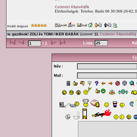
Csömöri Állatvédők
Elérhetőségek: Telefon: Barbi 06 30/368-26-82, 
Kiváló dolgozó
w. gazdisok! ZOLI és TOMI / IKER BABÁK
(üzenet:
11
,
Csömöri Állatvédők
)
Lista:
Ké
/ 1
Új
Név :
Mail :