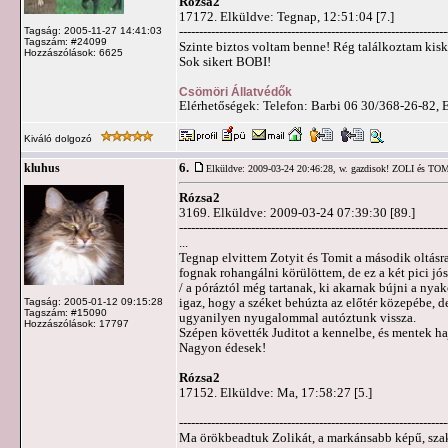
Rózsa2
17172. Elküldve: Tegnap, 12:51:04 [7.]
-------------------------------------------------------------------
Tagság: 2005-11-27 14:41:03
Tagszám: #24099
Szinte biztos voltam benne! Rég találkoztam kisk
Hozzászólások: 6625
Sok sikert BOBI!
Csömöri Állatvédők
Elérhetőségek: Telefon: Barbi 06 30/368-26-82, 
Kiváló dolgozó
6.
kluhus
Elküldve: 2009-03-24 20:46:28,
w. gazdisok! ZOLI és T
Rózsa2
3169. Elküldve: 2009-03-24 07:39:30 [89.]
-------------------------------------------------------------------
...
Tegnap elvittem Zotyit és Tomit a második oltás
fognak rohangálni körülöttem, de ez a két pici j
/ a póráztól még tartanak, ki akarnak bújni a nya
igaz, hogy a széket behúzta az előtér közepébe, de
Tagság: 2005-01-12 09:15:28
Tagszám: #15090
ugyanilyen nyugalommal autóztunk vissza.
Hozzászólások: 17797
Szépen követték Juditot a kennelbe, és mentek ha
Nagyon édesek!
Rózsa2
17152. Elküldve: Ma, 17:58:27 [5.]
-------------------------------------------------------------------
Ma örökbeadtuk Zolikát, a markánsabb képű, szaká