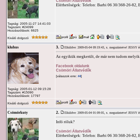
Csömöri Állatvédők
Elérhetőségek: Telefon: Barbi 06 30/368-26-82, 
Tagság: 2005-11-27 14:41:03
Tagszám: #24099
Hozzászólások: 6625
Kiváló dolgozó
3.
kluhus
Elküldve: 2009-05-04 09:19:43,
x. megszüntetve! JESSY és
Az egyikük megkerült, de már nem tudom melyik
Facebook oldalunk
Csömöri Állatvédők
[válaszok erre:
]
#4
Tagság: 2005-01-12 09:15:28
Tagszám: #15090
Hozzászólások: 17797
Kiváló dolgozó
2.
Csömörkuty
Elküldve: 2009-05-04 01:09:05,
x. megszüntetve! JESSY és
Infó róluk?
Csömöri Állatvédők
Elérhetőségek: Telefon: Barbi 06 30/368-26-82, 