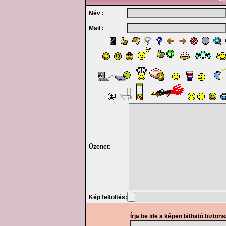
Név :
Mail :
Üzenet:
Kép feltöltés:
Írja be ide a képen látható bizton