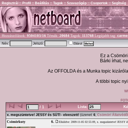
Regisztrál
:: Profil
:: Beállítás
:: Tagok
:: Szavazógép
:: Csoportok
:: Segítség
Hozzászólások:
9504103/16
Témák:
20684
Tagok:
113768
Legújabb tag:
carme
Név:
Jelszó:
Eltárol
Ez a Csömöri 
Bárki írhat, n
Az OFFOLDA és a Munka topic kizárólag
A többi topic nyi
W
FOT
Lista:
Ké
/ 1
x. megszüntetve! JESSY és SÜTI - elveszett!
(üzenet:
6
,
Csömöri Állatvédő
6.
Csömörkuty
Elküldve: 2009-11-05 02:55:09,
x. megszüntetve! JESSY és