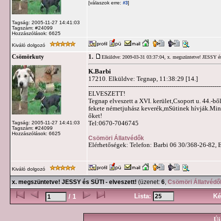
[válaszok erre:
]
#3
Tagság: 2005-11-27 14:41:03
Tagszám: #24099
Hozzászólások: 6625
Kiváló dolgozó
1.
Csömörkuty
Elküldve: 2009-03-31 03:37:04,
x. megszüntetve! JESSY és
K.Barbi
17210. Elküldve: Tegnap, 11:38:29 [14.]
-------------------------------------------------------------------
ELVESZETT!
Tegnap elveszett a XVI. kerület,Csoport u. 44.-b
fekete németjuhász keverék,mSütinek hívják.Min
őket!
Tel:0670-7046745
Tagság: 2005-11-27 14:41:03
Tagszám: #24099
Hozzászólások: 6625
Csömöri Állatvédők
Elérhetőségek: Telefon: Barbi 06 30/368-26-82, 
Kiváló dolgozó
x. megszüntetve! JESSY és SÜTI - elveszett!
(üzenet:
6
,
Csömöri Állatvédő
Lista:
Ké
/ 1
Új