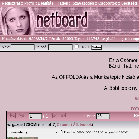
Regisztrál
:: Profil
:: Beállítás
:: Tagok
:: Szavazógép
:: Csoportok
:: Segítség
Hozzászólások:
9503859/7
Témák:
20603
Tagok:
113763
Legújabb tag:
minhng
Név:
Jelszó:
Eltárol
Ez a Csömöri 
Bárki írhat, n
Az OFFOLDA és a Munka topic kizárólag
A többi topic nyi
W
FOT
Lista:
Ké
/ 1
w. gazdis! ZSÖMI
(üzenet:
7
,
Csömöri Állatvédők
)
7.
Csömörkuty
Elküldve: 2009-10-30 16:27:36,
w. gazdis! ZSÖMI