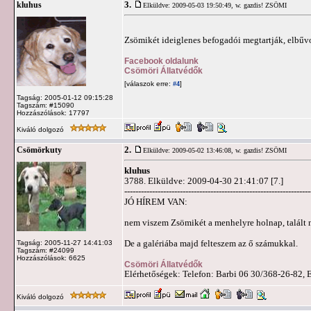
3.
kluhus
Elküldve: 2009-05-03 19:50:49,
w. gazdis! ZSÖMI
Zsömikét ideiglenes befogadói megtartják, elbűv
Facebook oldalunk
Csömöri Állatvédők
[válaszok erre:
]
#4
Tagság: 2005-01-12 09:15:28
Tagszám: #15090
Hozzászólások: 17797
Kiváló dolgozó
2.
Csömörkuty
Elküldve: 2009-05-02 13:46:08,
w. gazdis! ZSÖMI
kluhus
3788. Elküldve: 2009-04-30 21:41:07 [7.]
-------------------------------------------------------------------
JÓ HÍREM VAN:
nem viszem Zsömikét a menhelyre holnap, talált 
De a galériába majd felteszem az ő számukkal.
Tagság: 2005-11-27 14:41:03
Tagszám: #24099
Hozzászólások: 6625
Csömöri Állatvédők
Elérhetőségek: Telefon: Barbi 06 30/368-26-82, 
Kiváló dolgozó