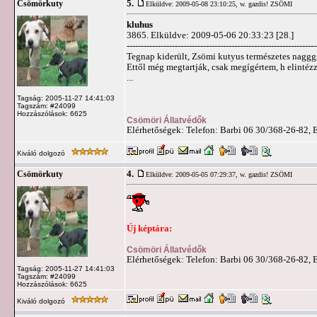
5.
Csömörkuty
Elküldve: 2009-05-08 23:10:25,
w. gazdis! ZSÖMI
kluhus
3865. Elküldve: 2009-05-06 20:33:23 [28.]
-------------------------------------------------------------------
Tegnap kiderült, Zsömi kutyus természetes naggg
Ettől még megtartják, csak megígértem, h elintézz
...
Tagság: 2005-11-27 14:41:03
Tagszám: #24099
Hozzászólások: 6625
Csömöri Állatvédők
Elérhetőségek: Telefon: Barbi 06 30/368-26-82, 
Kiváló dolgozó
4.
Csömörkuty
Elküldve: 2009-05-05 07:29:37,
w. gazdis! ZSÖMI
Új képtára:
Csömöri Állatvédők
Elérhetőségek: Telefon: Barbi 06 30/368-26-82, 
Tagság: 2005-11-27 14:41:03
Tagszám: #24099
Hozzászólások: 6625
Kiváló dolgozó