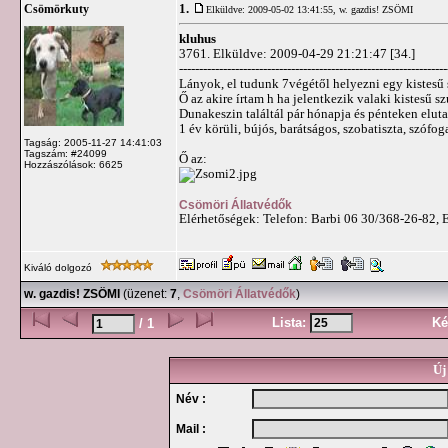
1.
Csömörkuty
Elküldve: 2009-05-02 13:41:55,
w. gazdis! ZSÖMI
kluhus
3761. Elküldve: 2009-04-29 21:21:47 [34.]
-------------------------------------------------------------------
Lányok, el tudunk 7végétől helyezni egy kistesű
Ő az akire írtam h ha jelentkezik valaki kistesű sz
Dunakeszin találtál pár hónapja és pénteken eluta
1 év körüli, bújós, barátságos, szobatiszta, szófo
Tagság: 2005-11-27 14:41:03
Tagszám: #24099
Ő az:
Hozzászólások: 6625
Csömöri Állatvédők
Elérhetőségek: Telefon: Barbi 06 30/368-26-82, 
Kiváló dolgozó
w. gazdis! ZSÖMI
(üzenet:
7
,
Csömöri Állatvédők
)
Lista:
Ké
/ 1
Új
Név :
Mail :