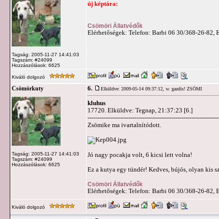
új képtára:
Csömöri Állatvédők
Elérhetőségek: Telefon: Barbi 06 30/368-26-82, 
Tagság: 2005-11-27 14:41:03
Tagszám: #24099
Hozzászólások: 6625
Kiváló dolgozó
6.
Csömörkuty
Elküldve: 2009-05-14 09:37:12,
w. gazdis! ZSÖMI
kluhus
17720. Elküldve: Tegnap, 21:37:23 [6.]
-------------------------------------------------------------------
Zsömike ma ivartalnítódott.
Tagság: 2005-11-27 14:41:03
Jó nagy pocakja volt, 6 kicsi lett volna!
Tagszám: #24099
Hozzászólások: 6625
Ez a kutya egy tündér! Kedves, bújós, olyan kis 
Csömöri Állatvédők
Elérhetőségek: Telefon: Barbi 06 30/368-26-82, 
Kiváló dolgozó