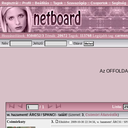
Regisztrál
:: Profil
:: Beállítás
:: Tagok
:: Szavazógép
:: Csoportok
:: Segítség
Hozzászólások:
9504052/3
Témák:
20672
Tagok:
113768
Legújabb tag:
carmen
Név:
Jelszó:
Eltárol
Az OFFOLDA és
Lista:
/ 1
w. hazament! ÁRCSI / SPANCI - talált!
(üzenet:
3
,
Csömöri Állatvédők
)
3.
Csömörkuty
Elküldve: 2009-10-30 22:34:56,
w. hazament! ÁRCSI / SPAN