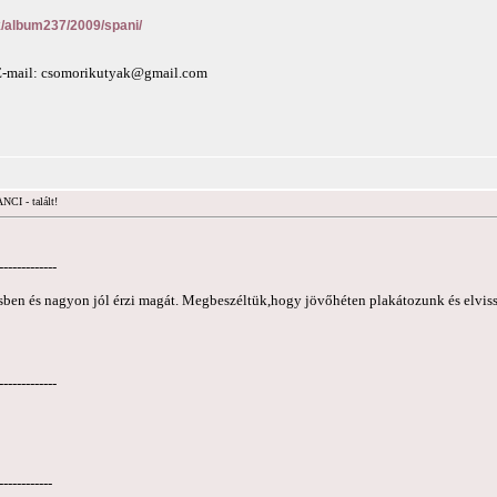
nk/album237/2009/spani/
E-mail:
csomorikutyak@gmail.com
CI - talált!
-------------
sben és nagyon jól érzi magát. Megbeszéltük,hogy jövőhéten plakátozunk és elvisszü
-------------
------------