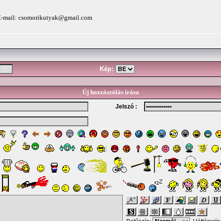
E-mail:
csomorikutyak@gmail.com
Kép:
Új hozzászólás írása
Jelszó :