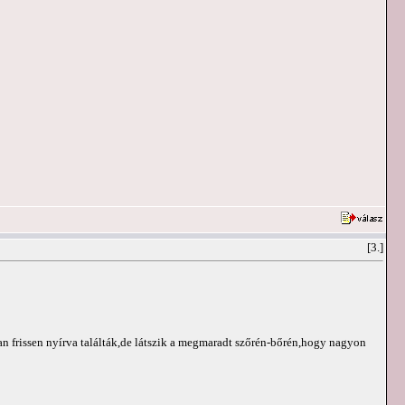
[3.]
n frissen nyírva találták,de látszik a megmaradt szőrén-bőrén,hogy nagyon