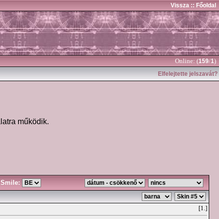
Vissza
:: Főoldal
Online: (
/
)
159
1
Elfelejtette jelszavát?
latra működik.
Smile:
[1.]