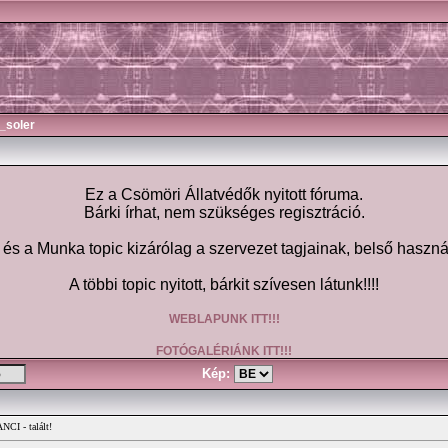
_soler
Ez a Csömöri Állatvédők nyitott fóruma.
Bárki írhat, nem szükséges regisztráció.
 a Munka topic kizárólag a szervezet tagjainak, belső haszná
A többi topic nyitott, bárkit szívesen látunk!!!!
WEBLAPUNK ITT!!!
FOTÓGALÉRIÁNK ITT!!!
Kép:
CI - talált!