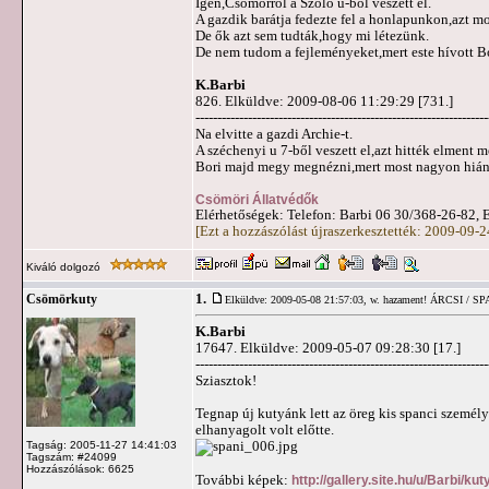
Igen,Csömörről a Szőlő u-ból veszett el.
A gazdik barátja fedezte fel a honlapunkon,azt mo
De ők azt sem tudták,hogy mi létezünk.
De nem tudom a fejleményeket,mert este hívott Bo
K.Barbi
826. Elküldve: 2009-08-06 11:29:29 [731.]
-------------------------------------------------------------------
Na elvitte a gazdi Archie-t.
A széchenyi u 7-ből veszett el,azt hitték elment m
Bori majd megy megnézni,mert most nagyon hián
Csömöri Állatvédők
Elérhetőségek: Telefon: Barbi 06 30/368-26-82, 
[Ezt a hozzászólást újraszerkesztették: 2009-09-
Kiváló dolgozó
1.
Csömörkuty
Elküldve: 2009-05-08 21:57:03,
w. hazament! ÁRCSI / SPAN
K.Barbi
17647. Elküldve: 2009-05-07 09:28:30 [17.]
-------------------------------------------------------------------
Sziasztok!
Tegnap új kutyánk lett az öreg kis spanci szemé
elhanyagolt volt előtte.
Tagság: 2005-11-27 14:41:03
Tagszám: #24099
Hozzászólások: 6625
További képek:
http://gallery.site.hu/u/Barbi/k