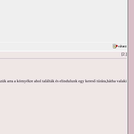
[2.]
k arra a környékre ahol találták és elindulunk egy kereső túrára,hátha valaki