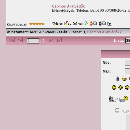
Csömöri Állatvédők
Elérhetőségek: Telefon: Barbi 06 30/368-26-82, 
Kiváló dolgozó
w. hazament! ÁRCSI / SPANCI - talált!
(üzenet:
3
,
Csömöri Állatvédők
)
Lista:
/ 1
Név :
Mail :