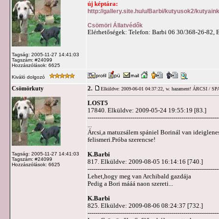
új képtára:
http://gallery.site.hu/u/Barbi/kutyusok2/kutyai
Csömöri Állatvédők
Elérhetőségek: Telefon: Barbi 06 30/368-26-82, 
Tagság: 2005-11-27 14:41:03
Tagszám: #24099
Hozzászólások: 6625
Kiváló dolgozó
2.
Csömörkuty
Elküldve: 2009-06-01 04:37:22,
w. hazament! ÁRCSI / SPAN
LOST5
17840. Elküldve: 2009-05-24 19:55:19 [83.]
-------------------------------------------------------------------
...
Árcsi,a matuzsálem spániel Borinál van ideiglene
felismeri.Próba szerencse!
K.Barbi
Tagság: 2005-11-27 14:41:03
Tagszám: #24099
817. Elküldve: 2009-08-05 16:14:16 [740.]
Hozzászólások: 6625
-------------------------------------------------------------------
Lehet,hogy meg van Archibald gazdája
Pedig a Bori mááá naon szereti...
K.Barbi
825. Elküldve: 2009-08-06 08:24:37 [732.]
-------------------------------------------------------------------