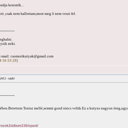
ndja keresték...
ri ,csak nem hallottam,most meg ő nem veszi fel.
-------------
eghalni.
yzik neki.
E-mail:
csomorikutyak@gmail.com
24 16:53:29]
CI - talált!
-------------
lyében.Betettem Tenisz mellé,semmi gond nincs velük.Ez a kutyus nagyon öreg,ugya
utyusok2/album236/spani/