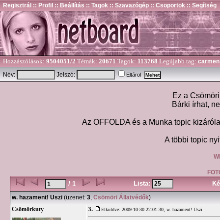
Regisztrál
:: Profil
:: Beállítás
:: Tagok
:: Szavazógép
:: Csoportok
:: Segítség
Hozzászólások:
9504051/2
Témák:
20671
Tagok:
113768
Legújabb tag:
carmen
Név:
Jelszó:
Eltárol
Ez a Csömöri 
Bárki írhat, n
Az OFFOLDA és a Munka topic kizárólag
A többi topic nyi
W
FOT
Lista:
Ké
/ 1
w. hazament! Uszi
(üzenet:
3
,
Csömöri Állatvédők
)
3.
Csömörkuty
Elküldve: 2009-10-30 22:01:30,
w. hazament! Uszi