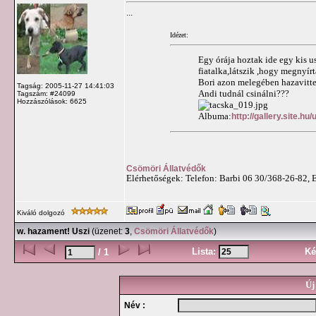
...
Idézet:
Egy órája hoztak ide egy kis u
fiatalka,látszik ,hogy megnyírt
Bori azon melegében hazavitte(
Tagság: 2005-11-27 14:41:03
Andi tudnál csinálni???
Tagszám: #24099
Hozzászólások: 6625
Albuma:
http://gallery.site.hu
Csömöri Állatvédők
Elérhetőségek: Telefon: Barbi 06 30/368-26-82, 
Kiváló dolgozó
w. hazament! Uszi
(üzenet:
3
,
Csömöri Állatvédők
)
Lista:
Ké
/ 1
Új
Név :