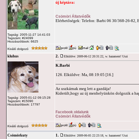
új képtára:
Csömöri Állatvédők
Elérhetőségek: Telefon: Barbi 06 30/368-26-82, 
Tagság: 2005-11-27 14:41:03
Tagszám: #24099
Hozzászólások: 6625
Kiváló dolgozó
2.
kluhus
Elküldve: 2009-06-12 20:31:22,
w. hazament! Uszi
K.Barbi
126. Elküldve: Ma, 08:19:05 [16.]
-------------------------------------------------------------------
Az uszkárnak meg lett a gazdája!
Kiderült,hogy az új menhelyünkön dolgozik a haps
Tagság: 2005-01-12 09:15:28
Tagszám: #15090
Hozzászólások: 17797
Facebook oldalunk
Csömöri Állatvédők
Kiváló dolgozó
1.
Csömörkuty
Elküldve: 2009-06-05 22:23:18,
w. hazament! Uszi