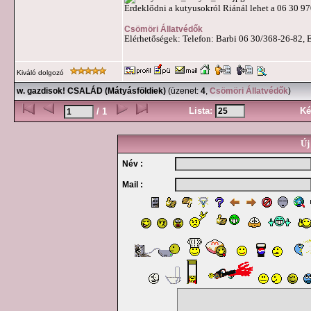
Érdeklődni a kutyusokról Riánál lehet a 06 30 97
Csömöri Állatvédők
Elérhetőségek: Telefon: Barbi 06 30/368-26-82, 
Kiváló dolgozó
w. gazdisok! CSALÁD (Mátyásföldiek)
(üzenet:
4
,
Csömöri Állatvédők
)
Lista:
Ké
/ 1
Új
Név :
Mail :