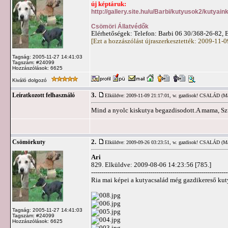
új képtáruk:
http://gallery.site.hu/u/Barbi/kutyusok2/kutya
Csömöri Állatvédők
Elérhetőségek: Telefon: Barbi 06 30/368-26-82, 
[Ezt a hozzászólást újraszerkesztették: 2009-11-
Tagság: 2005-11-27 14:41:03
Tagszám: #24099
Hozzászólások: 6625
Kiváló dolgozó
3.
Leíratkozott felhasználó
Elküldve: 2009-11-09 21:17:01,
w. gazdisok! CSALÁD (Má
Mind a nyolc kiskutya begazdisodott.A mama, Szus
2.
Csömörkuty
Elküldve: 2009-09-26 03:23:51,
w. gazdisok! CSALÁD (Má
Ari
829. Elküldve: 2009-08-06 14:23:56 [785.]
-------------------------------------------------------------------
Ria mai képei a kutyacsalád még gazdikereső kut
Tagság: 2005-11-27 14:41:03
Tagszám: #24099
Hozzászólások: 6625