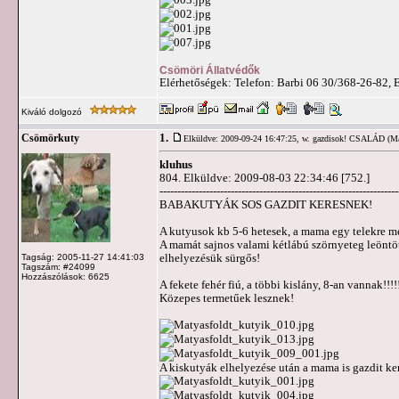
Csömöri Állatvédők
Elérhetőségek: Telefon: Barbi 06 30/368-26-82, 
Kiváló dolgozó
1.
Csömörkuty
Elküldve: 2009-09-24 16:47:25,
w. gazdisok! CSALÁD (Má
kluhus
804. Elküldve: 2009-08-03 22:34:46 [752.]
-------------------------------------------------------------------
BABAKUTYÁK SOS GAZDIT KERESNEK!
A kutyusok kb 5-6 hetesek, a mama egy telekre m
A mamát sajnos valami kétlábú szörnyeteg leöntött
elhelyezésük sürgős!
Tagság: 2005-11-27 14:41:03
Tagszám: #24099
Hozzászólások: 6625
A fekete fehér fiú, a többi kislány, 8-an vannak!!!!
Közepes termetűek lesznek!
A kiskutyák elhelyezése után a mama is gazdit ke