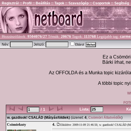
Regisztrál
:: Profil
:: Beállítás
:: Tagok
:: Szavazógép
:: Csoportok
:: Segítség
Hozzászólások:
9504076/27
Témák:
20676
Tagok:
113768
Legújabb tag:
carme
Név:
Jelszó:
Eltárol
Ez a Csömöri 
Bárki írhat, n
Az OFFOLDA és a Munka topic kizárólag
A többi topic nyi
W
FOT
Lista:
Ké
/ 1
w. gazdisok! CSALÁD (Mátyásföldiek)
(üzenet:
4
,
Csömöri Állatvédők
)
4.
Csömörkuty
Elküldve: 2009-11-09 21:46:50,
w. gazdisok! CSALÁD (Má