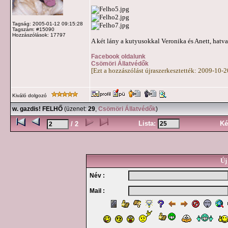
Tagság: 2005-01-12 09:15:28
Tagszám: #15090
Hozzászólások: 17797
A két lány a kutyusokkal Veronika és Anett, hatv
Facebook oldalunk
Csömöri Állatvédők
[Ezt a hozzászólást újraszerkesztették: 2009-10-
Kiváló dolgozó
w. gazdis! FELHŐ
(üzenet:
29
,
Csömöri Állatvédők
)
Lista:
Ké
/ 2
Új
Név :
Mail :