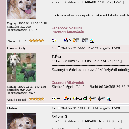
9522. Elküldve: 2010-06-08 22:01:42 [1294.]
-------------------------------------------------------------------
Lottika is élvezi az új otthonát,mert kiköltöztek
Tagság: 2005-01-12 09:15:28
Tagszám: #15090
Facebook oldalunk
Hozzászólások: 17797
Csömöri Állatvédők
Kiváló dolgozó
38.
Csömörkuty
Elküldve: 2010-06-01 17:40:33,
w. gazdis! LOTTI
T.Éva
8814. Elküldve: 2010-05-12 21:34:25 [535.]
-------------------------------------------------------------------
Ez annyira érdekes, mert az előző helyéről mindig
Csömöri Állatvédők
Elérhetőségek: Telefon: Barbi 06 30/368-26-82, 
Tagság: 2005-11-27 14:41:03
Tagszám: #24099
Hozzászólások: 6625
Kiváló dolgozó
37.
kluhus
Elküldve: 2010-05-31 21:18:06,
w. gazdis! LOTTI
Szilvus13
8674. Elküldve: 2010-05-09 16:51:06 [652.]
-------------------------------------------------------------------