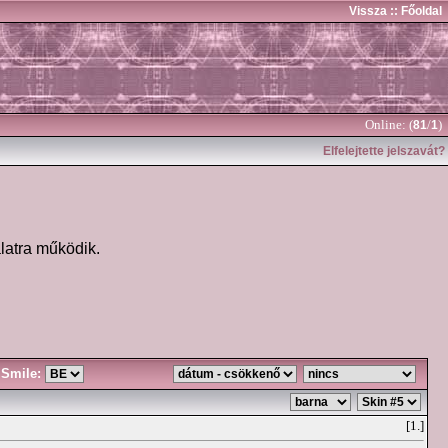
Vissza
:: Főoldal
Online: (
/
)
81
1
Elfelejtette jelszavát?
latra működik.
Smile:
[1.]