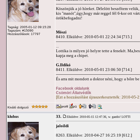
-------------------------------------------------------------------
Köszönjük a jó híreket. Délelött beszéltem velük,
kis "manót",úgy,hogy már reggel fél 6-kor ott vá
örökbefogadni!
Tagság: 2005-01-12 09:15:28
Tagszám: #15090
Möszi
Hozzászólások: 17797
8410. Elküldve: 2010-05-01 22:24:34 [715.]
-------------------------------------------------------------------
...
Lottika is milyen jó helyre tette a fenekét. Ma,be
kapja meg a chipet.
G.Ildikó
8411. Elküldve: 2010-05-01 23:06:50 [714.]
-------------------------------------------------------------------
És arra mit mondott a doktor néni, hogy a bőre be
Facebook oldalunk
Csömöri Állatvédők
[Ezt a hozzászólást újraszerkesztették: 2010-05-
Kiváló dolgozó
33.
kluhus
Elküldve: 2010-05-15 12:47:36,
w. gazdis! LOTTI
jaloildi
8263. Elküldve: 2010-04-27 16:25:19 [612.]