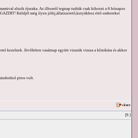
mamival alszik éjszaka. Az illtosról tegnap tudták csak kihozni a 6 hónapos
 GAZDIT! Küldjél még ilyen jófej,állatszerető,kutyákhoz értő embereket
szerrel kezelnek. Jövőhéten vasárnap együtt visszük vissza a klinikára és akkor
mindenhol piros volt.
[9.]