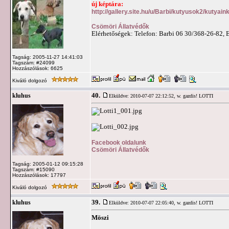
új képtára:
http://gallery.site.hu/u/Barbi/kutyusok2/kutyain
Csömöri Állatvédők
Elérhetőségek: Telefon: Barbi 06 30/368-26-82, 
Tagság: 2005-11-27 14:41:03
Tagszám: #24099
Hozzászólások: 6625
Kiváló dolgozó
40.
kluhus
Elküldve: 2010-07-07 22:12:52,
w. gazdis! LOTTI
Facebook oldalunk
Csömöri Állatvédők
Tagság: 2005-01-12 09:15:28
Tagszám: #15090
Hozzászólások: 17797
Kiváló dolgozó
39.
kluhus
Elküldve: 2010-07-07 22:05:40,
w. gazdis! LOTTI
Möszi