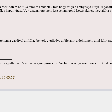
-------------
 érdeklödtem Lottika felöl és áradoztak róla,hogy milyen aranyos,jó kutya. A gazdi
rták a kapunyítást. Úgy érzem,hogy nem lesz semmi gond Lottival,mert megtalálta a
-------------
széltem a gazdival állítólag be volt gyulladva a füle,amit a doktornéni által felírt 
------------
 van gyulladva? A nyaka nagyon piros volt. Azt hittem, a nyakörv dörzsölte ki, de 
21 16:05:52]