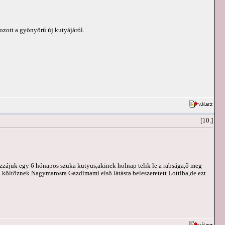
ozott a gyönyörű új kutyájáról.
[10.]
hozzájuk egy 6 hónapos szuka kutyus,akinek holnap telik le a rabsága,ő meg
a költöznek Nagymarosra.Gazdimami első látásra beleszeretett Lottiba,de ezt