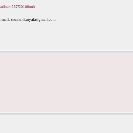
k/album237/2010/lotti/
E-mail:
csomorikutyak@gmail.com