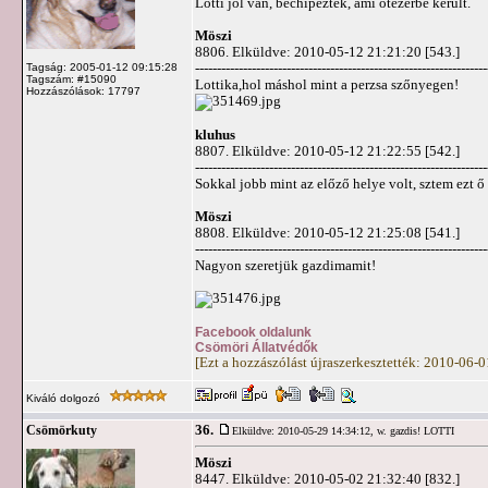
Lotti jól van, bechipezték, ami ötezerbe került.
Möszi
8806. Elküldve: 2010-05-12 21:21:20 [543.]
-------------------------------------------------------------------
Tagság: 2005-01-12 09:15:28
Tagszám: #15090
Lottika,hol máshol mint a perzsa szőnyegen!
Hozzászólások: 17797
kluhus
8807. Elküldve: 2010-05-12 21:22:55 [542.]
-------------------------------------------------------------------
Sokkal jobb mint az előző helye volt, sztem ezt ő 
Möszi
8808. Elküldve: 2010-05-12 21:25:08 [541.]
-------------------------------------------------------------------
Nagyon szeretjük gazdimamit!
Facebook oldalunk
Csömöri Állatvédők
[Ezt a hozzászólást újraszerkesztették: 2010-06-
Kiváló dolgozó
36.
Csömörkuty
Elküldve: 2010-05-29 14:34:12,
w. gazdis! LOTTI
Möszi
8447. Elküldve: 2010-05-02 21:32:40 [832.]