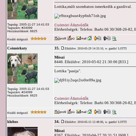
-------------------------------------------------------------------
Lottika,múlt szombaton ismerkedik a gazdival.
Tagság: 2005-11-27 14:41:03
Csömöri Állatvédők
Tagszám: #24099
Elérhetőségek: Telefon: Barbi 06 30/368-26-82, 
Hozzászólások: 6625
Kiváló dolgozó
35.
Csömörkuty
Elküldve: 2010-05-29 14:33:10,
w. gazdis! LOTTI
Möszi
8446. Elküldve: 2010-05-02 21:30:06 [833.]
-------------------------------------------------------------------
Lottika "pasija".
Tagság: 2005-11-27 14:41:03
Tagszám: #24099
Hozzászólások: 6625
Csömöri Állatvédők
Elérhetőségek: Telefon: Barbi 06 30/368-26-82, 
Kiváló dolgozó
34.
kluhus
Elküldve: 2010-05-15 12:48:06,
w. gazdis! LOTTI
Möszi
8267. Elküldve: 2010-04-27 20:31:51 [608.]