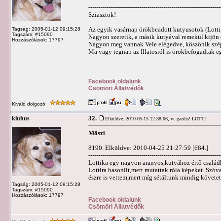
-------------------------------------------------------------------
Sziasztok!
Az egyik vasárnap örökbeadott kutyusotok (Lotti,
Tagság: 2005-01-12 09:15:28
Tagszám: #15090
Nagyon szeretik, a másik kutyával remekül kijön
Hozzászólások: 17797
Nagyon meg vannak Vele elégedve, köszönik szé
Ma vagy tegnap az Illatosról is örökbefogadtak eg
Facebook oldalunk
Csömöri Állatvédők
Kiváló dolgozó
32.
kluhus
Elküldve: 2010-05-15 12:38:06,
w. gazdis! LOTTI
Möszi
8190. Elküldve: 2010-04-25 21:27:59 [684.]
-------------------------------------------------------------------
Lottika egy nagyon aranyos,kutyához értő családho
Lottira hasonlit,mert mutattak róla képeket. Szó
észre is vettem,mert míg sétáltunk mindig követet
Tagság: 2005-01-12 09:15:28
Tagszám: #15090
Hozzászólások: 17797
Facebook oldalunk
Csömöri Állatvédők