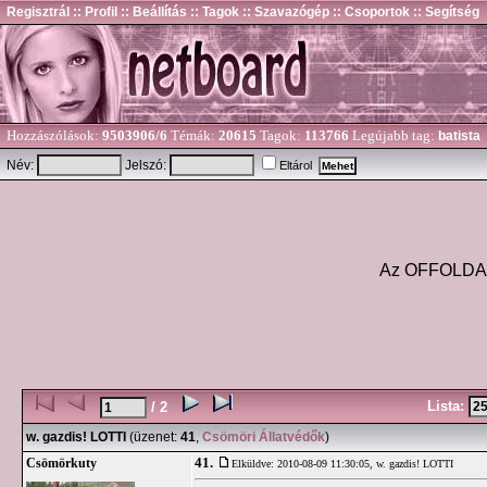
Regisztrál
:: Profil
:: Beállítás
:: Tagok
:: Szavazógép
:: Csoportok
:: Segítség
Hozzászólások:
9503906/6
Témák:
20615
Tagok:
113766
Legújabb tag:
batista
Név:
Jelszó:
Eltárol
Az OFFOLDA és
Lista:
/ 2
w. gazdis! LOTTI
(üzenet:
41
,
Csömöri Állatvédők
)
41.
Csömörkuty
Elküldve: 2010-08-09 11:30:05,
w. gazdis! LOTTI