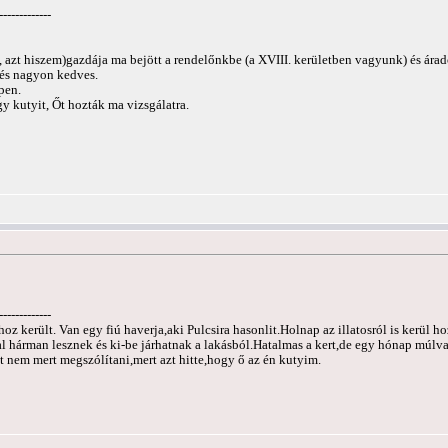
-------------
 azt hiszem)gazdája ma bejött a rendelőnkbe (a XVIII. kerületben vagyunk) és árad
 és nagyon kedves.
pen.
y kutyit, Őt hozták ma vizsgálatra.
-------------
z került. Van egy fiú haverja,aki Pulcsira hasonlit.Holnap az illatosról is kerül 
val hárman lesznek és ki-be járhatnak a lakásból.Hatalmas a kert,de egy hónap múlv
t nem mert megszólítani,mert azt hitte,hogy ő az én kutyim.