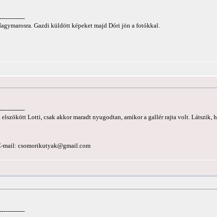
-------------
 Nagymarosra. Gazdi küldött képeket majd Dóri jön a fotókkal.
-------------
 elszökött Lotti, csak akkor maradt nyugodtan, amikor a gallér rajta volt. Látszik,
E-mail:
csomorikutyak@gmail.com
-------------