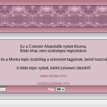
Ez a Csömöri Állatvédők nyitott fóruma.
Bárki írhat, nem szükséges regisztráció.
 a Munka topic kizárólag a szervezet tagjainak, belső haszná
A többi topic nyitott, bárkit szívesen látunk!!!!
WEBLAPUNK ITT!!!
FOTÓGALÉRIÁNK ITT!!!
Kép: