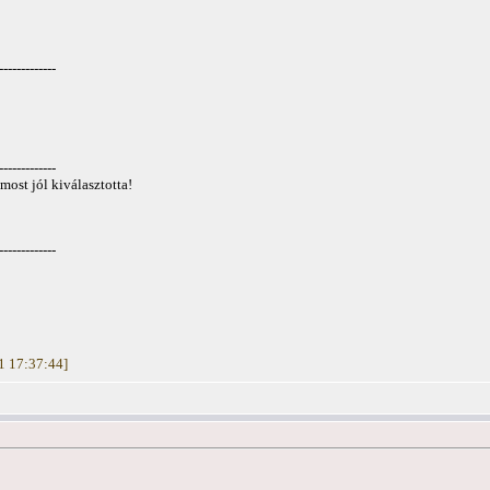
-------------
-------------
most jól kiválasztotta!
-------------
01 17:37:44]