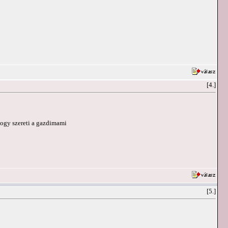
[4.]
 hogy szereti a gazdimami
[5.]