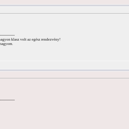
-------------
agyon klasz volt az egész rendezvény!
á hagyom.
-------------