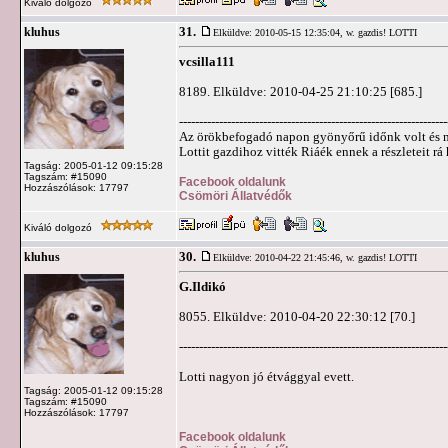
Kiváló dolgozó
31.
kluhus
Elküldve: 2010-05-15 12:35:04,
w. gazdis! LOTTI
vcsilla111
8189. Elküldve: 2010-04-25 21:10:25 [685.]
-------------------------------------------------------------------
Az örökbefogadó napon gyönyőrű időnk volt és n
Lottit gazdihoz vitték Riáék ennek a részleteit r
Tagság: 2005-01-12 09:15:28
Tagszám: #15090
Facebook oldalunk
Hozzászólások: 17797
Csömöri Állatvédők
Kiváló dolgozó
30.
kluhus
Elküldve: 2010-04-22 21:45:46,
w. gazdis! LOTTI
G.Ildikó
8055. Elküldve: 2010-04-20 22:30:12 [70.]
-------------------------------------------------------------------
Lotti nagyon jó étvággyal evett.
Tagság: 2005-01-12 09:15:28
Tagszám: #15090
Hozzászólások: 17797
Facebook oldalunk