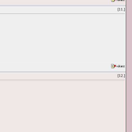
[11.]
[12.]