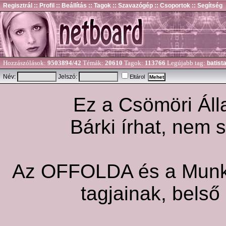
Regisztrál
:: Profil
:: Beállítás
:: Tagok
:: Szavazógép
:: Csoportok
:: Segítség
Hozzászólások:
9503894/42
Témák:
20610
Tagok:
113766
Legújabb tag:
batist
Név:
Jelszó:
Eltárol
Ez a Csömöri Álla
Bárki írhat, nem 
Az OFFOLDA és a Munka 
tagjainak, belső