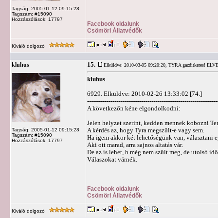
Tagság: 2005-01-12 09:15:28
Tagszám: #15090
Hozzászólások: 17797
Facebook oldalunk
Csömöri Állatvédők
Kiváló dolgozó
15.
kluhus
Elküldve: 2010-03-05 09:20:20,
TYRA gazditkeres! ELV
kluhus
6929. Elküldve: 2010-02-26 13:33:02 [74.]
-------------------------------------------------------------------
A következőn kéne elgondolkodni:
Jelen helyzet szerint, kedden mennek kobozni Ten
A kérdés az, hogy Tyra megszült-e vagy sem.
Tagság: 2005-01-12 09:15:28
Tagszám: #15090
Ha igem akkor két lehetőségünk van, választani e
Hozzászólások: 17797
Aki ott marad, arra sajnos altatás vár.
De az is lehet, h még nem szült meg, de utolsó id
Válaszokat várnék.
Facebook oldalunk
Csömöri Állatvédők
Kiváló dolgozó