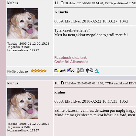
11.
kluhus
Elküldve: 2010-03-05 09:14:20,
TYRA gazditkeres! ELV
K.Barbi
6869. Elküldve: 2010-02-22 10:33:27 [134.]
-------------------------------------------------------------------
Tyra kezelhetetlen???
Mert ha nem,akkor megoldható,attól mert fél.
Tagság: 2005-01-12 09:15:28
Tagszám: #15090
Hozzászólások: 17797
Facebook oldalunk
Csömöri Állatvédők
Kiváló dolgozó
10.
kluhus
Elküldve: 2010-03-05 09:13:53,
TYRA gazditkeres! ELV
kluhus
6868. Elküldve: 2010-02-22 10:17:33 [135.]
-------------------------------------------------------------------
Szinte biztosan vemhes, de sztem pár napig hag
Mindjárt megkérdezem mikor készült a fotó, mert 
Tagság: 2005-01-12 09:15:28
Tagszám: #15090
Hozzászólások: 17797