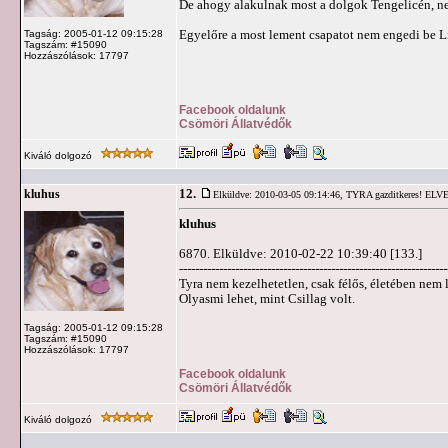
De ahogy alakulnak most a dolgok Tengelicén, ne
Egyelőre a most lement csapatot nem engedi be L
Tagság: 2005-01-12 09:15:28
Tagszám: #15090
Hozzászólások: 17797
Facebook oldalunk
Csömöri Állatvédők
Kiváló dolgozó
12.
kluhus
Elküldve: 2010-03-05 09:14:46,
TYRA gazditkeres! ELV
kluhus
6870. Elküldve: 2010-02-22 10:39:40 [133.]
-------------------------------------------------------------------
Tyra nem kezelhetetlen, csak félős, életében nem 
Olyasmi lehet, mint Csillag volt.
Tagság: 2005-01-12 09:15:28
Tagszám: #15090
Hozzászólások: 17797
Facebook oldalunk
Csömöri Állatvédők
Kiváló dolgozó