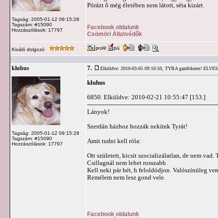
Pórázt ő még életében nem látott, séta kizárt.
Tagság: 2005-01-12 09:15:28
Tagszám: #15090
Facebook oldalunk
Hozzászólások: 17797
Csömöri Állatvédők
Kiváló dolgozó
7.
kluhus
Elküldve: 2010-03-05 09:10:50,
TYRA gazditkeres! ELVE
kluhus
6850. Elküldve: 2010-02-21 10:55:47 [153.]
-------------------------------------------------------------------
Lányok!
Szerdán házhoz hozzák nekünk Tyrát!
Tagság: 2005-01-12 09:15:28
Tagszám: #15090
Amit tudni kell róla:
Hozzászólások: 17797
Ott született, kicsit szocializálatlan, de nem vad. 
Csillagnál nem lehet rosszabb.
Kell neki pár hét, h feloldódjon. Valószínüleg ve
Remélem nem lesz gond vele.
Facebook oldalunk