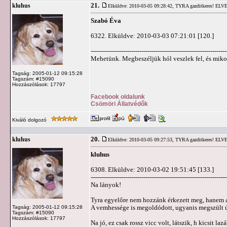
21.
kluhus
Elküldve: 2010-03-05 09:28:42,
TYRA gazditkeres! ELV
Szabó Éva
6322. Elküldve: 2010-03-03 07:21:01 [120.]
-------------------------------------------------------------------
Mehetünk. Megbeszéljük hól veszlek fel, és miko
Tagság: 2005-01-12 09:15:28
Tagszám: #15090
Hozzászólások: 17797
Facebook oldalunk
Csömöri Állatvédők
Kiváló dolgozó
20.
kluhus
Elküldve: 2010-03-05 09:27:53,
TYRA gazditkeres! ELV
kluhus
6308. Elküldve: 2010-03-02 19:51:45 [133.]
-------------------------------------------------------------------
Na lányok!
Tyra egyelőre nem hozzánk érkezett meg, hanem a
A vemhessége is megoldódott, ugyanis megszült 
Tagság: 2005-01-12 09:15:28
Tagszám: #15090
Hozzászólások: 17797
Na jó, ez csak rossz vicc volt, látszik, h kicsit laz