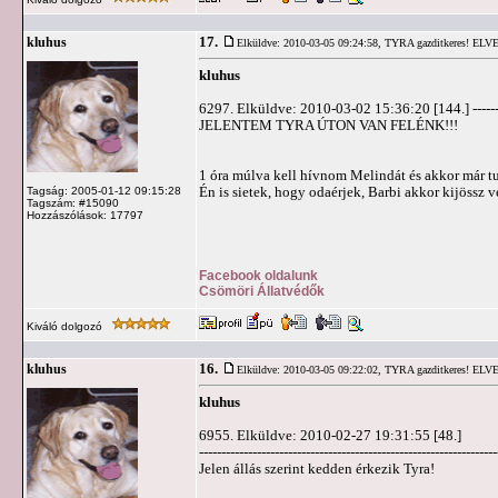
17.
kluhus
Elküldve: 2010-03-05 09:24:58,
TYRA gazditkeres! ELV
kluhus
6297. Elküldve: 2010-03-02 15:36:20 [144.] ---------------
JELENTEM TYRA ÚTON VAN FELÉNK!!!
1 óra múlva kell hívnom Melindát és akkor már tu
Én is sietek, hogy odaérjek, Barbi akkor kijössz
Tagság: 2005-01-12 09:15:28
Tagszám: #15090
Hozzászólások: 17797
Facebook oldalunk
Csömöri Állatvédők
Kiváló dolgozó
16.
kluhus
Elküldve: 2010-03-05 09:22:02,
TYRA gazditkeres! ELV
kluhus
6955. Elküldve: 2010-02-27 19:31:55 [48.]
-------------------------------------------------------------------
Jelen állás szerint kedden érkezik Tyra!