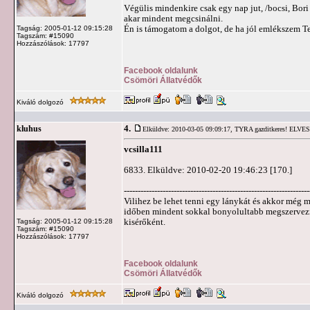
Végülis mindenkire csak egy nap jut, /bocsi, Bori
akar mindent megcsinálni.
Én is támogatom a dolgot, de ha jól emlékszem T
Tagság: 2005-01-12 09:15:28
Tagszám: #15090
Hozzászólások: 17797
Facebook oldalunk
Csömöri Állatvédők
Kiváló dolgozó
4.
kluhus
Elküldve: 2010-03-05 09:09:17,
TYRA gazditkeres! ELVE
vcsilla111
6833. Elküldve: 2010-02-20 19:46:23 [170.]
-------------------------------------------------------------------
Vilihez be lehet tenni egy lánykát és akkor még
időben mindent sokkal bonyolultabb megszervezn
kisérőként.
Tagság: 2005-01-12 09:15:28
Tagszám: #15090
Hozzászólások: 17797
Facebook oldalunk
Csömöri Állatvédők
Kiváló dolgozó