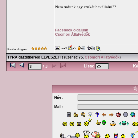
Nem tudunk egy szukát bevállalni??
Facebook oldalunk
Csömöri Állatvédők
Kiváló dolgozó
TYRA gazditkeres! ELVESZETT!
(üzenet:
75
,
Csömöri Állatvédők
)
Lista:
Ké
/ 3
Új
Név :
Mail :