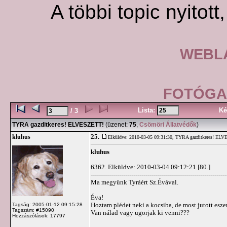
A többi topic nyitott
WEBLA
FOTÓGAL
Lista:
Ké
/ 3
TYRA gazditkeres! ELVESZETT!
(üzenet:
75
,
Csömöri Állatvédők
)
25.
kluhus
Elküldve: 2010-03-05 09:31:30,
TYRA gazditkeres! ELV
kluhus
6362. Elküldve: 2010-03-04 09:12:21 [80.]
-------------------------------------------------------------------
Ma megyünk Tyráért Sz.Évával.
Éva!
Hoztam plédet neki a kocsiba, de most jutott esze
Tagság: 2005-01-12 09:15:28
Tagszám: #15090
Van nálad vagy ugorjak ki venni???
Hozzászólások: 17797