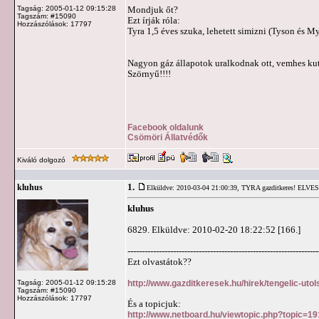
Tagság: 2005-01-12 09:15:28
Mondjuk őt?
Tagszám: #15090
Ezt írják róla:
Hozzászólások: 17797
Tyra 1,5 éves szuka, lehetett simizni (Tyson 
Nagyon gáz állapotok uralkodnak ott, vemhes kuty
Szörnyű!!!!
Facebook oldalunk
Csömöri Állatvédők
Kiváló dolgozó
1.
kluhus
Elküldve: 2010-03-04 21:00:39,
TYRA gazditkeres! ELVE
kluhus
6829. Elküldve: 2010-02-20 18:22:52 [166.]
-------------------------------------------------------------------
Ezt olvastátok??
http://www.gazditkeresek.hu/hirek/tengelic-uto
Tagság: 2005-01-12 09:15:28
Tagszám: #15090
Hozzászólások: 17797
És a topicjuk:
http://www.netboard.hu/viewtopic.php?topic=1