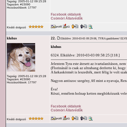
Tagság: 2005-01-12 09:15:28
Tagszám: #15090
Hozzászólások: 17797
Facebook oldalunk
Csömöri Állatvédők
Kiváló dolgozó
22.
kluhus
Elküldve: 2010-03-05 09:29:08,
TYRA gazditkeres! ELV
kluhus
6324. Elküldve: 2010-03-03 09:58:25 [118.]
-------------------------------------------------------------------
Jelentem Tyra este átesett az ivartalanításon, nem
(Florinánál is csak az ultrahang derítette ki, ho
A farkaskörmét is leszedték, mert félig le volt sza
Tagság: 2005-01-12 09:15:28
Tagszám: #15090
Nagyon antiszoc szegény, fél mint a nyavaja, Renát
Hozzászólások: 17797
Éva!
Köszi, remélem holnap ketten megbírkózunk vele
Facebook oldalunk
Csömöri Állatvédők
Kiváló dolgozó