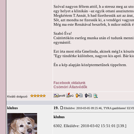
Szóval nagyon féltem attól, h a stressz meg az ut
egy helyet a klinikán –az egyik ottani assziszten
Megkértem T.Annát, h had fizethessük azt az árat, 
Sőt, azt mondta ne fizessük ki, a vendégei vagyun
Még ma este Renátával beszélek, h mikor műtik é
Szabó Éva!
Csütörtökön esetleg munka után el tudunk menni 
egymástól.
Ezt írta most róla Gmelinda, akinek még1x köszöne
"Egy tündérke különben, nagyon kis apró. Bár kic
Én a kép alapján középtermetűnek tippeltem.
Facebook oldalunk
Csömöri Állatvédők
Kiváló dolgozó
19.
kluhus
Elküldve: 2010-03-05 09:25:46,
TYRA gazditkeres! ELV
kluhus
6302. Elküldve: 2010-03-02 15:51:01 [139.]