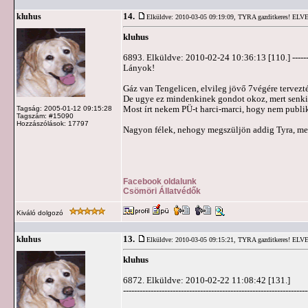
14.
kluhus
Elküldve: 2010-03-05 09:19:09,
TYRA gazditkeres! ELV
kluhus
6893. Elküldve: 2010-02-24 10:36:13 [110.] ---------------
Lányok!
Gáz van Tengelicen, elvileg jövő 7végére tervezt
De ugye ez mindenkinek gondot okoz, mert senki 
Most írt nekem PÜ-t harci-marci, hogy nem publiku
Tagság: 2005-01-12 09:15:28
Tagszám: #15090
Hozzászólások: 17797
Nagyon félek, nehogy megszüljön addig Tyra, mert
Facebook oldalunk
Csömöri Állatvédők
Kiváló dolgozó
13.
kluhus
Elküldve: 2010-03-05 09:15:21,
TYRA gazditkeres! ELV
kluhus
6872. Elküldve: 2010-02-22 11:08:42 [131.]
-------------------------------------------------------------------