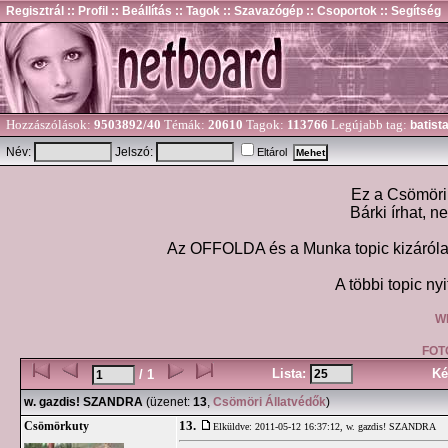
Regisztrál
:: Profil
:: Beállítás
:: Tagok
:: Szavazógép
:: Csoportok
:: Segítség
Hozzászólások:
9503892/40
Témák:
20610
Tagok:
113766
Legújabb tag:
batist
Név:
Jelszó:
Eltárol
Ez a Csömöri 
Bárki írhat, n
Az OFFOLDA és a Munka topic kizárólag
A többi topic nyi
W
FOT
Lista:
Ké
/ 1
w. gazdis! SZANDRA
(üzenet:
13
,
Csömöri Állatvédők
)
13.
Csömörkuty
Elküldve: 2011-05-12 16:37:12,
w. gazdis! SZANDRA