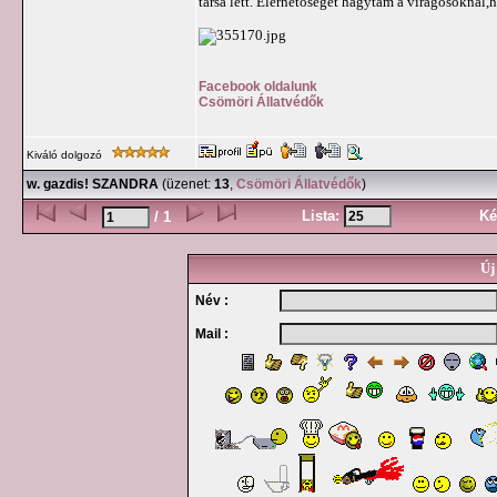
társa lett. Elérhetőséget hagytam a virágosoknál,h
Facebook oldalunk
Csömöri Állatvédők
Kiváló dolgozó
w. gazdis! SZANDRA
(üzenet:
13
,
Csömöri Állatvédők
)
Lista:
Ké
/ 1
Új
Név :
Mail :