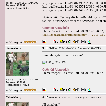
http://gallery.site.hu/d/14023982-2/DSC_0368.J
Tagság: 2005-11-27 14:41:03
Tagszám: #24099
http://gallery.site.hu/d/14023574-2/DSC_0360.J
Hozzászólások: 6625
http://gallery.site.hu/d/14023416-2/DSC_0342.J
képtára: http://gallery.site.hu/u/Barbi/kutyuso
topicja: http://www.netboard.hu/viewtopic.php?
Csömöri Állatvédők
Elérhetőségek: Telefon: Barbi 06 30/368-26-82, 
[Ezt a hozzászólást újraszerkesztették: 2011-02-
Kiváló dolgozó
9.
Csömörkuty
Elküldve: 2010-11-04 03:28:17,
w. gazdis! SZANDRA
Huuuhhhh, de kutyameleg van!
Csömöri Állatvédők
Elérhetőségek: Telefon: Barbi 06 30/368-26-82, 
Tagság: 2005-11-27 14:41:03
Tagszám: #24099
Hozzászólások: 6625
Kiváló dolgozó
8.
Csömörkuty
Elküldve: 2010-09-15 12:18:48,
w. gazdis! SZANDRA
Jól csinálom?