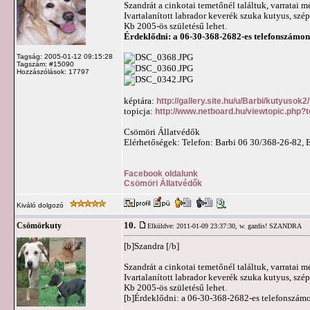
Szandrát a cinkotai temetőnél találtuk, varratai m
Ivartalanított labrador keverék szuka kutyus, szé
Kb 2005-ös születésű lehet.
Érdeklődni: a 06-30-368-2682-es telefonszámon
Tagság: 2005-01-12 09:15:28
Tagszám: #15090
Hozzászólások: 17797
képtára:
http://gallery.site.hu/u/Barbi/kutyuso
topicja:
http://www.netboard.hu/viewtopic.php?
Csömöri Állatvédők
Elérhetőségek: Telefon: Barbi 06 30/368-26-82, 
Facebook oldalunk
Csömöri Állatvédők
Kiváló dolgozó
10.
Csömörkuty
Elküldve: 2011-01-09 23:37:30,
w. gazdis! SZANDRA
[b]Szandra [/b]
Szandrát a cinkotai temetőnél találtuk, varratai m
Ivartalanított labrador keverék szuka kutyus, szé
Kb 2005-ös születésű lehet.
[b]Érdeklődni: a 06-30-368-2682-es telefonszám