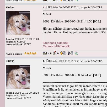
Kiváló dolgozó
2.
kluhus
Elküldve: 2010-06-20 12:02:11,
w. gazdis! SZANDRA
Möszi
9002. Elküldve: 2010-05-18 21:41:50 [955.]
-------------------------------------------------------------------
Hívtam néhány állatorvost,hogy hátha ráismernek
Sandrát. Hátha. Holnap próbálkozom a többi XVI.k
Tagság: 2005-01-12 09:15:28
Tagszám: #15090
Facebook oldalunk
Hozzászólások: 17797
Csömöri Állatvédők
Kiváló dolgozó
1.
kluhus
Elküldve: 2010-05-29 21:42:21,
w. gazdis! SZANDRA
Möszi
8988. Elküldve: 2010-05-18 14:24:46 [311.]
-------------------------------------------------------------------
Bekötött szemmel fogok közlekedni! Jöttem a kist
Megálltam és figyeltem,mert az hittem,hogy az ővé.
ismerös a kutyó. Elmentem megkérdeztem a virágos
Tagság: 2005-01-12 09:15:28
Tagszám: #15090
Viszont láttak állítólag egy Noés autót.Lehet,hog
Hozzászólások: 17797
középkorú hölgy,akinek friss műtéti hege van mé
Sandrának neveztem el,mert ma Alexandra névnap 