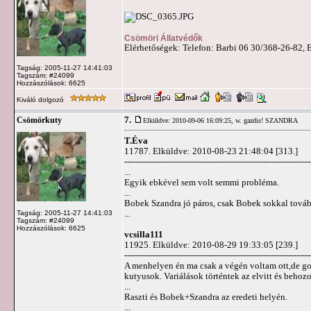
Csömöri Állatvédők
Elérhetőségek: Telefon: Barbi 06 30/368-26-82, 
Tagság: 2005-11-27 14:41:03
Tagszám: #24099
Hozzászólások: 6625
Kiváló dolgozó
7.
Csömörkuty
Elküldve: 2010-09-06 16:09:25,
w. gazdis! SZANDRA
T.Éva
11787. Elküldve: 2010-08-23 21:48:04 [313.]
-------------------------------------------------------------------
...
Egyik ebkével sem volt semmi probléma.
...
Bobek Szandra jó páros, csak Bobek sokkal tovább
...
Tagság: 2005-11-27 14:41:03
Tagszám: #24099
Hozzászólások: 6625
vcsilla111
11925. Elküldve: 2010-08-29 19:33:05 [239.]
-------------------------------------------------------------------
A menhelyen én ma csak a végén voltam ott,de go
kutyusok. Variálások történtek az elvitt és behoz
...
Raszti és Bobek+Szandra az eredeti helyén.
...