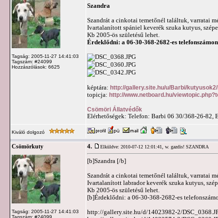
Szandra
Szandrát a cinkotai temetőnél találtuk, varratai m
Ivartalanított spániel keverék szuka kutyus, szép
Kb 2005-ös születésű lehet.
Érdeklődni: a 06-30-368-2682-es telefonszámon
Tagság: 2005-11-27 14:41:03
Tagszám: #24099
Hozzászólások: 6625
képtára:
http://gallery.site.hu/u/Barbi/kutyusok
topicja:
http://www.netboard.hu/viewtopic.php?
Csömöri Állatvédők
Elérhetőségek: Telefon: Barbi 06 30/368-26-82, 
Kiváló dolgozó
4.
Csömörkuty
Elküldve: 2010-07-12 12:01:41,
w. gazdis! SZANDRA
[b]Szandra [/b]
Szandrát a cinkotai temetőnél találtuk, varratai m
Ivartalanított labrador keverék szuka kutyus, szé
Kb 2005-ös születésű lehet.
[b]Érdeklődni: a 06-30-368-2682-es telefonszám
http://gallery.site.hu/d/14023982-2/DSC_0368.J
Tagság: 2005-11-27 14:41:03
Tagszám: #24099