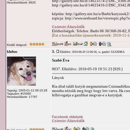
http://gallery.site.hu/d/14023574-2/DSC_0360.J
Hozzászólások: 6625
http://gallery.site.hu/d/14023416-2/DSC_0342.J
képtára: http://gallery.site.hu/u/Barbi/kutyusok
topicja: http://www.netboard.hu/viewtopic.php?
Csömöri Állatvédők
Elérhetőségek: Telefon: Barbi 06 30/368-26-82, 
[Ezt a hozzászólást újraszerkesztették: 2010-11-
Kiváló dolgozó
3.
kluhus
Elküldve: 2010-06-20 12:06:56,
w. gazdis! SZANDRA
Szabó Éva
9037. Elküldve: 2010-05-19 19:51:23 [920.]
-------------------------------------------------------------------
Lányok
Ria által talált kutyát megmutattam Csizmadiékna
mondta nézzük meg hogy hogy lett varva. Ha csomós
Tagság: 2005-01-12 09:15:28
Tagszám: #15090
felhivogatja a gazdikat megvan-e a kutyájuk.
Hozzászólások: 17797
Facebook oldalunk
Csömöri Állatvédők