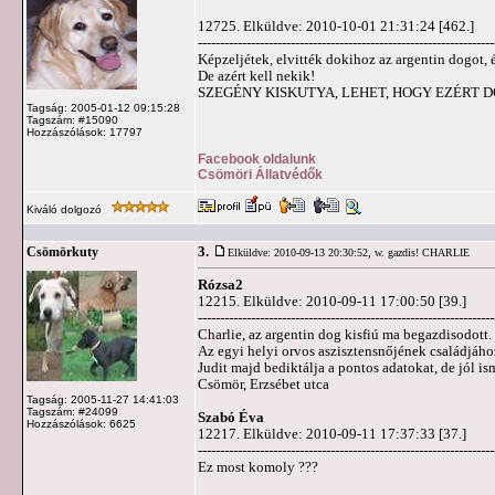
12725. Elküldve: 2010-10-01 21:31:24 [462.]
-------------------------------------------------------------------
Képzeljétek, elvitték dokihoz az argentin dogot, 
De azért kell nekik!
SZEGÉNY KISKUTYA, LEHET, HOGY EZÉRT D
Tagság: 2005-01-12 09:15:28
Tagszám: #15090
Hozzászólások: 17797
Facebook oldalunk
Csömöri Állatvédők
Kiváló dolgozó
3.
Csömörkuty
Elküldve: 2010-09-13 20:30:52,
w. gazdis! CHARLIE
Rózsa2
12215. Elküldve: 2010-09-11 17:00:50 [39.]
-------------------------------------------------------------------
Charlie, az argentin dog kisfiú ma begazdisodott.
Az egyi helyi orvos aszisztensnőjének családjáho
Judit majd bediktálja a pontos adatokat, de jól is
Csömör, Erzsébet utca
Tagság: 2005-11-27 14:41:03
Tagszám: #24099
Szabó Éva
Hozzászólások: 6625
12217. Elküldve: 2010-09-11 17:37:33 [37.]
-------------------------------------------------------------------
Ez most komoly ???