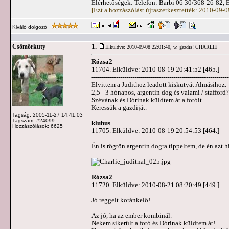
Elérhetőségek: Telefon: Barbi 06 30/368-26-82, 
[Ezt a hozzászólást újraszerkesztették: 2010-09-
Kiváló dolgozó
1.
Csömörkuty
Elküldve: 2010-09-08 22:01:40,
w. gazdis! CHARLIE
Rózsa2
11704. Elküldve: 2010-08-19 20:41:52 [465.]
-------------------------------------------------------------------
Elvittem a Judithoz leadott kiskutyát Almásihoz.
2,5 - 3 hónapos, argentin dog és valami / staffo
Szévának és Dórinak küldtem át a fotóit.
Keressük a gazdiját.
Tagság: 2005-11-27 14:41:03
Tagszám: #24099
kluhus
Hozzászólások: 6625
11705. Elküldve: 2010-08-19 20:54:53 [464.]
-------------------------------------------------------------------
Én is rögtön argentín dogra tippeltem, de én azt hi
Rózsa2
11720. Elküldve: 2010-08-21 08:20:49 [449.]
-------------------------------------------------------------------
Jó reggelt koránkelő!
Az jó, ha az ember kombinál.
Nekem sikerült a fotó és Dórinak küldtem át!