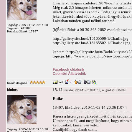
Charlie kb. májusi születésű, 90 %-ban fajtatiszt
Még csak 2,5 hónapos lehetett, mikor az utcán ta
süket, gyorsan vissza is adták. Pedig így is reme
jekentkezését, ahol több kutyával él együtt és aki
Lakásban minden gond nélkül tartható.
Tagság: 2005-01-12 09:15:28
Tagszám: #15090
[b]Érdeklődni: a 06-30-368-2682-es telefonszám
Hozzászólások: 17797
http://gallery.site.hu/d/16165500-1/Charlie.jpg
http://gallery.site.hu/d/16165502-1/Charlie1.jpg
képtára: http://gallery.site.hu/u/Barbi/kutyusok
topicja: http://www.netboard.hu/viewtopic.php?
Facebook oldalunk
Csömöri Állatvédők
Kiváló dolgozó
15.
kluhus
Elküldve: 2010-11-07 10:39:19,
w. gazdis! CHARLIE
Ettike
13407. Elküldve: 2010-11-03 14:26:36 [107.]
-------------------------------------------------------------------
Karesz a héten gyengélkedett, hétfőn és kedden i
Ultrahangozták, ami megállapította, hogy nincs be
kenőcsöket. Ennyi van vele..
Gazdijelölt egy darab sem...
Tagság: 2005-01-12 09:15:28