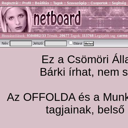
Regisztrál
:: Profil
:: Beállítás
:: Tagok
:: Szavazógép
:: Csoportok
:: Segítség
Hozzászólások:
9504082/33
Témák:
20677
Tagok:
113768
Legújabb tag:
carme
Név:
Jelszó:
Eltárol
Ez a Csömöri Álla
Bárki írhat, nem 
Az OFFOLDA és a Munka 
tagjainak, belső