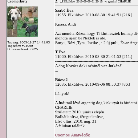
2.
Csömörkuty
Elküldve: 2010-09-09 01:20:15,
w. gazdis! CHARLIE
Szabó Éva
11955. Elküldve: 2010-08-30 19:41:51 [216.]
-------------------------------------------------------------------
Karesz, Andi
Azt mondta Rózsa hogy Ti kint lesztek holnap déle
mondta írjam be Nektek is ide.
Sanyi , Rózi ,Tyra , Incike , a 2 új puli , És az Arg
Tagság: 2005-11-27 14:41:03
Tagszám: #24099
Hozzászólások: 6625
T.Éva
11960. Elküldve: 2010-08-30 21:01:53 [211.]
-------------------------------------------------------------------
A dog Kovács doki néninél van Jutkánál.
...
Rózsa2
12085. Elküldve: 2010-09-06 08:50:37 [86.]
-------------------------------------------------------------------
Lányok!
A Juditnál lévő argentig dog kiskutyát is hirdetni
CHARLIE
Született: 2010. június elején
Bolhátlanítva, féregtelenítve,
Első oltás: 2010. aug. 31.
A faluban találták.
Csömöri Állatvédők