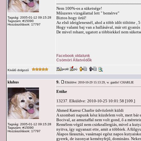
-------------------------------------------------------------------
Nem 100%-os a süketsége!
Műszeres vizsgálattal lett " bemérve"
Biztos hogy örül!
Tagság: 2005-01-12 09:15:28
Tagszám: #15090
Az első ideiglenesnél, ahol a több időt töltötte , 
Hozzászólások: 17797
Hogy valami baj van a hallásával, már ott gyanús v
De mivel rohant, ugatott a többiekkel nem sükets
Facebook oldalunk
Csömöri Állatvédők
Kiváló dolgozó
9.
kluhus
Elküldve: 2010-10-29 15:13:29,
w. gazdis! CHARLIE
Ettike
13237. Elküldve: 2010-10-25 10:01:58 [109.]
-------------------------------------------------------------------
Ahmed Karesz Charlie üdvözletét küldi
A szombati napunk kész küzdelem volt, mert bár el
Bocival, az amsztaffal nem volt gond, ő a mérete
Remélem végül nem csirkeallergiás, mivel a kuty
Tagság: 2005-01-12 09:15:28
Tagszám: #15090
nyitva, így ugyanazt ette, amit a többiek. A fülgy
Hozzászólások: 17797
Alapos fárasztás, vasárnapi egész napos kutyaisk
gyerek, de iszonyat keményfejű, domináns. Nekem 