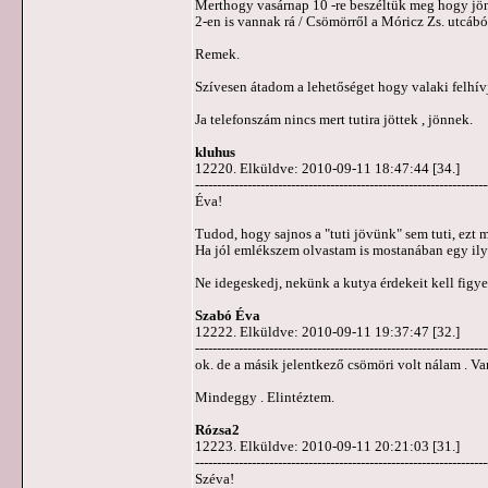
Merthogy vasárnap 10 -re beszéltük meg hogy jönn
2-en is vannak rá / Csömörről a Móricz Zs. utcábó
Remek.
Szívesen átadom a lehetőséget hogy valaki felhív
Ja telefonszám nincs mert tutira jöttek , jönnek.
kluhus
12220. Elküldve: 2010-09-11 18:47:44 [34.]
-------------------------------------------------------------------
Éva!
Tudod, hogy sajnos a "tuti jövünk" sem tuti, ezt m
Ha jól emlékszem olvastam is mostanában egy ilye
Ne idegeskedj, nekünk a kutya érdekeit kell figyel
Szabó Éva
12222. Elküldve: 2010-09-11 19:37:47 [32.]
-------------------------------------------------------------------
ok. de a másik jelentkező csömöri volt nálam . Va
Mindeggy . Elintéztem.
Rózsa2
12223. Elküldve: 2010-09-11 20:21:03 [31.]
-------------------------------------------------------------------
Széva!