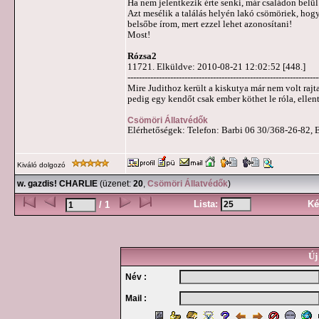
Ha nem jelentkezik érte senki, már családon belül
Azt mesélik a találás helyén lakó csömöriek, hogy a kis
belsőbe írom, mert ezzel lehet azonosítani!
Most!
Rózsa2
11721. Elküldve: 2010-08-21 12:02:52 [448.]
-------------------------------------------------------------------
Mire Judithoz került a kiskutya már nem volt raj
pedig egy kendőt csak ember köthet le róla, ellen
Csömöri Állatvédők
Elérhetőségek: Telefon: Barbi 06 30/368-26-82, 
Kiváló dolgozó
w. gazdis! CHARLIE
(üzenet:
20
,
Csömöri Állatvédők
)
Lista:
Ké
/ 1
Új
Név :
Mail :