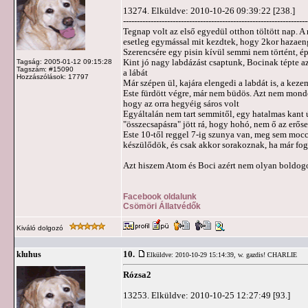
13274. Elküldve: 2010-10-26 09:39:22 [238.]
-------------------------------------------------------------------
Tegnap volt az első egyedül otthon töltött nap.
esetleg egymással mit kezdtek, hogy 2kor hazaeng
Szerencsére egy pisin kívül semmi nem történt, 
Kint jó nagy labdázást csaptunk, Bocinak tépte az
Tagság: 2005-01-12 09:15:28
Tagszám: #15090
a lábát
Hozzászólások: 17797
Már szépen ül, kajára elengedi a labdát is, a kezem
Este fürdött végre, már nem büdös. Azt nem mondom
hogy az orra hegyéig sáros volt
Egyáltalán nem tart semmitől, egy hatalmas kant úg
"összecsapásra" jött rá, hogy hohó, nem ő az erőseb
Este 10-től reggel 7-ig szunya van, meg sem mocc
készülődök, és csak akkor sorakoznak, ha már fog
Azt hiszem Atom és Boci azért nem olyan boldog
Facebook oldalunk
Csömöri Állatvédők
Kiváló dolgozó
10.
kluhus
Elküldve: 2010-10-29 15:14:39,
w. gazdis! CHARLIE
Rózsa2
13253. Elküldve: 2010-10-25 12:27:49 [93.]