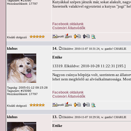
Tagszám: #15090
Kutyákkal szépen játszik már, sokat alakult, nagy
Hozzászólások: 17797
Szeretnék valakivel egyeztetni a kutyus "jogi" he
Facebook oldalunk
Csömöri Állatvédők
Kiváló dolgozó
14.
kluhus
Elküldve: 2010-11-07 10:31:24,
w. gazdis! CHARLIE
Ettike
13319. Elküldve: 2010-10-28 11:22:31 [195.]
-------------------------------------------------------------------
Nagyon csúnya bőrpírja volt, szerintem az állator
lehet nem megfelelő az alvóalkalmatossága. Most má
Tagság: 2005-01-12 09:15:28
Tagszám: #15090
Facebook oldalunk
Hozzászólások: 17797
Csömöri Állatvédők
Kiváló dolgozó
13.
kluhus
Elküldve: 2010-11-07 10:29:50,
w. gazdis! CHARLIE
Ettike