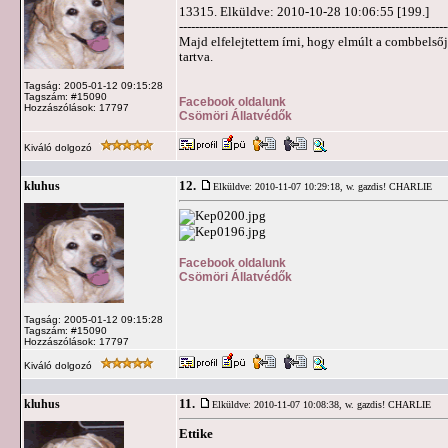
13315. Elküldve: 2010-10-28 10:06:55 [199.]
-------------------------------------------------------------------
Majd elfelejtettem írni, hogy elmúlt a combbelsőjé
tartva.
Tagság: 2005-01-12 09:15:28
Tagszám: #15090
Facebook oldalunk
Hozzászólások: 17797
Csömöri Állatvédők
Kiváló dolgozó
12.
kluhus
Elküldve: 2010-11-07 10:29:18,
w. gazdis! CHARLIE
Facebook oldalunk
Csömöri Állatvédők
Tagság: 2005-01-12 09:15:28
Tagszám: #15090
Hozzászólások: 17797
Kiváló dolgozó
11.
kluhus
Elküldve: 2010-11-07 10:08:38,
w. gazdis! CHARLIE
Ettike