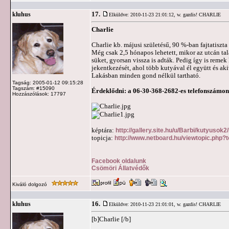
17.
kluhus
Elküldve: 2010-11-23 21:01:12,
w. gazdis! CHARLIE
Charlie
Charlie kb. májusi születésű, 90 %-ban fajtatiszt
Még csak 2,5 hónapos lehetett, mikor az utcán ta
süket, gyorsan vissza is adták. Pedig így is reme
jekentkezését, ahol több kutyával él együtt és aki
Lakásban minden gond nélkül tartható.
Tagság: 2005-01-12 09:15:28
Tagszám: #15090
Érdeklődni: a 06-30-368-2682-es telefonszámon
Hozzászólások: 17797
képtára:
http://gallery.site.hu/u/Barbi/kutyusok
topicja:
http://www.netboard.hu/viewtopic.php?
Facebook oldalunk
Csömöri Állatvédők
Kiváló dolgozó
16.
kluhus
Elküldve: 2010-11-23 21:01:01,
w. gazdis! CHARLIE
[b]Charlie [/b]