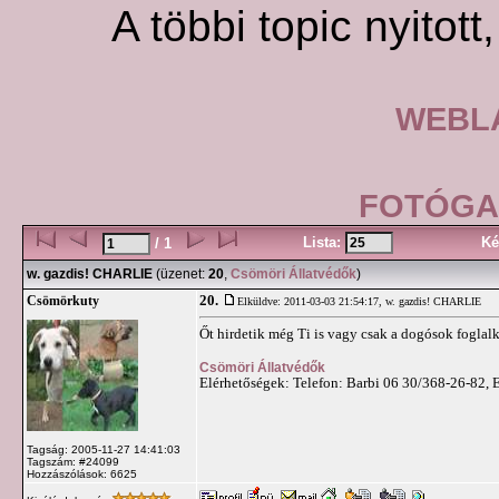
A többi topic nyitott
WEBLA
FOTÓGAL
Lista:
Ké
/ 1
w. gazdis! CHARLIE
(üzenet:
20
,
Csömöri Állatvédők
)
20.
Csömörkuty
Elküldve: 2011-03-03 21:54:17,
w. gazdis! CHARLIE
Őt hirdetik még Ti is vagy csak a dogósok foglal
Csömöri Állatvédők
Elérhetőségek: Telefon: Barbi 06 30/368-26-82, 
Tagság: 2005-11-27 14:41:03
Tagszám: #24099
Hozzászólások: 6625