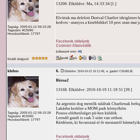
13206. Elküldve: Ma, 14:33:34 [1.]
-------------------------------------------------------------------
Elvittuk ma delelott Dorival Charliet ideiglene
kedves - aranyos a kisebbikkel 10 perc utan mar ja
Tagság: 2005-01-12 09:15:28
Tagszám: #15090
Hozzászólások: 17797
Facebook oldalunk
Csömöri Állatvédők
[válaszok erre:
]
#8
Kiváló dolgozó
6.
kluhus
Elküldve: 2010-10-23 16:12:49,
w. gazdis! CHARLIE
Rózsa2
13168. Elküldve: 2010-10-19 11:19:51 [39.]
-------------------------------------------------------------------
Az argentin dog mentők találtak Charlienak befogad
Lakásba kerülne a MOM park környékére.
Pontos elérhetőséget pü-ben küldök.
Tagság: 2005-01-12 09:15:28
Tagszám: #15090
Leendő gazdi is csak 5 után van otthon.
Hozzászólások: 17797
Kérdésem, ki fuvarozná el őt mostantól bármelyi
Facebook oldalunk