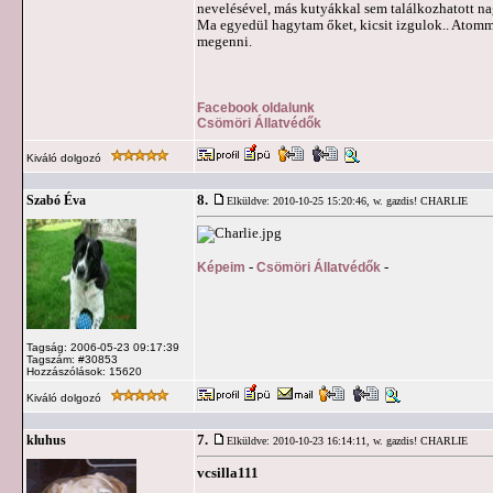
nevelésével, más kutyákkal sem találkozhatott na
Ma egyedül hagytam őket, kicsit izgulok.. Atomma
megenni.
Facebook oldalunk
Csömöri Állatvédők
Kiváló dolgozó
8.
Szabó Éva
Elküldve: 2010-10-25 15:20:46,
w. gazdis! CHARLIE
Képeim
-
Csömöri Állatvédők
-
Tagság: 2006-05-23 09:17:39
Tagszám: #30853
Hozzászólások: 15620
Kiváló dolgozó
7.
kluhus
Elküldve: 2010-10-23 16:14:11,
w. gazdis! CHARLIE
vcsilla111