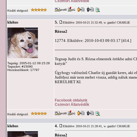
Csömöri Állatvédők
Kiváló dolgozó
5.
kluhus
Elküldve: 2010-10-21 21:32:49,
w. gazdis! CHARLIE
Rózsa2
12774. Elküldve: 2010-10-03 09:03:17 [414.]
-------------------------------------------------------------------
Tegnap Judit és S. Rózsa elmentek örökbe adni Cha
kutyát"
Tagság: 2005-01-12 09:15:28
Tagszám: #15090
Hozzászólások: 17797
Úgyhogy valószínű Charlie új gazdát keres, aki e
Judithoz már nem mehet vissza, addig náluk 
KERÜLHET KI.
Facebook oldalunk
Csömöri Állatvédők
Kiváló dolgozó
4.
kluhus
Elküldve: 2010-10-21 21:28:41,
w. gazdis! CHARLIE
Rózsa2