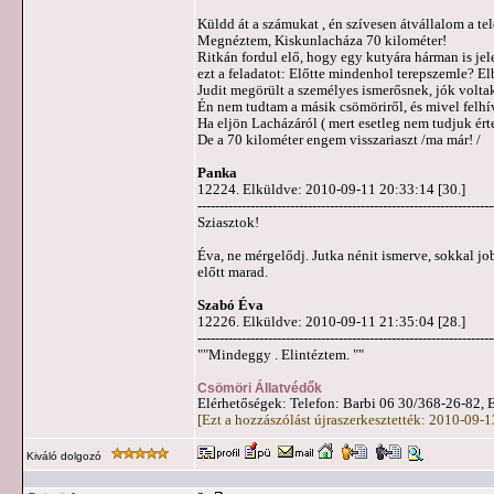
Küldd át a számukat , én szívesen átvállalom a tel
Megnéztem, Kiskunlacháza 70 kilométer!
Ritkán fordul elő, hogy egy kutyára hárman is je
ezt a feladatot: Előtte mindenhol terepszemle? El
Judit megörült a személyes ismerősnek, jók voltak
Én nem tudtam a másik csömöriről, és mivel felhív
Ha eljön Lacházáról ( mert esetleg nem tudjuk ért
De a 70 kilométer engem visszariaszt /ma már! /
Panka
12224. Elküldve: 2010-09-11 20:33:14 [30.]
-------------------------------------------------------------------
Sziasztok!
Éva, ne mérgelődj. Jutka nénit ismerve, sokkal jo
előtt marad.
Szabó Éva
12226. Elküldve: 2010-09-11 21:35:04 [28.]
-------------------------------------------------------------------
""Mindeggy . Elintéztem. ""
Csömöri Állatvédők
Elérhetőségek: Telefon: Barbi 06 30/368-26-82, 
[Ezt a hozzászólást újraszerkesztették: 2010-09-
Kiváló dolgozó