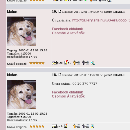
Kiváló dolgozó
19.
kluhus
Elküldve: 2011-02-01 17:45:00,
w. gazdis! CHARLIE
Új galériája:
http://gallery.site.hu/u/G-era/dog
Facebook oldalunk
Csömöri Állatvédők
Tagság: 2005-01-12 09:15:28
Tagszám: #15090
Hozzászólások: 17797
Kiváló dolgozó
18.
kluhus
Elküldve: 2011-01-03 11:26:40,
w. gazdis! CHARLIE
G.era száma: 06 20 370 7727
Facebook oldalunk
Csömöri Állatvédők
Tagság: 2005-01-12 09:15:28
Tagszám: #15090
Hozzászólások: 17797
Kiváló dolgozó