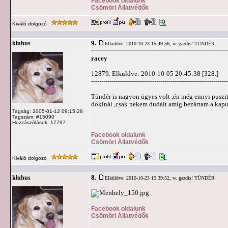
Facebook oldalunk
Csömöri Állatvédők
Kiváló dolgozó
9.
kluhus
Elküldve: 2010-10-23 15:49:56,
w. gazdis! TÜNDÉR
racey
12879. Elküldve: 2010-10-05 20:45:38 [328.]
-------------------------------------------------------------------
Tündér is nagyon ügyes volt ,én még ennyi puszit
dokinál ,csak nekem dudált amíg bezártam a kaput 
Tagság: 2005-01-12 09:15:28
Tagszám: #15090
Hozzászólások: 17797
Facebook oldalunk
Csömöri Állatvédők
Kiváló dolgozó
8.
kluhus
Elküldve: 2010-10-23 15:39:52,
w. gazdis! TÜNDÉR
Facebook oldalunk
Csömöri Állatvédők