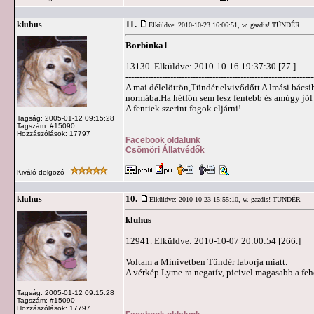
11.
kluhus
Elküldve: 2010-10-23 16:06:51,
w. gazdis! TÜNDÉR
Borbinka1
13130. Elküldve: 2010-10-16 19:37:30 [77.]
-------------------------------------------------------------------
A mai délelöttön,Tündér elvivődőtt A lmási bácsih
normába.Ha hétfőn sem lesz fentebb és amúgy jól
A fentiek szerint fogok eljárni!
Tagság: 2005-01-12 09:15:28
Tagszám: #15090
Hozzászólások: 17797
Facebook oldalunk
Csömöri Állatvédők
Kiváló dolgozó
10.
kluhus
Elküldve: 2010-10-23 15:55:10,
w. gazdis! TÜNDÉR
kluhus
12941. Elküldve: 2010-10-07 20:00:54 [266.]
-------------------------------------------------------------------
Voltam a Minivetben Tündér laborja miatt.
A vérkép Lyme-ra negatív, picivel magasabb a fehé
Tagság: 2005-01-12 09:15:28
Tagszám: #15090
Hozzászólások: 17797