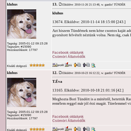
13.
kluhus
Elküldve: 2010-11-26 21:13:48,
w. gazdis! TÜNDÉR
kluhus
13674. Elküldve: 2010-11-14 18:15:00 [243.]
-------------------------------------------------------------------
Azt hiszem Tündérnek nem kéne csontos kaját adn
gyorsított felvételt néztünk volna. Nem rág, csak 
Tagság: 2005-01-12 09:15:28
Tagszám: #15090
Hozzászólások: 17797
Facebook oldalunk
Csömöri Állatvédők
Kiváló dolgozó
12.
kluhus
Elküldve: 2010-10-23 16:12:22,
w. gazdis! TÜNDÉR
T.Éva
13165. Elküldve: 2010-10-18 21:01:16 [42.]
-------------------------------------------------------------------
Meghozta Bori Tündért is a mütétről, betettük Ras
remélem reggel már jól érzi magát. Türelemmel vis
Tagság: 2005-01-12 09:15:28
Tagszám: #15090
Facebook oldalunk
Hozzászólások: 17797
Csömöri Állatvédők
Kiváló dolgozó