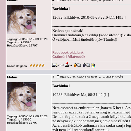
4.
kluhus
Elküldve: 2010-10-21 21:24:06,
w. gazdis! TÜNDÉR
Borbinka1
12692. Elküldve: 2010-09-29 22:04:11 [495.]
-------------------------------------------------------------------
Kedves sporttársak!
Örömmel tudatom,h az eddig (ködösítésből)"kisbo
Ő valójában:Ms.Tündérfürt,(röv.Tündér)!
Tagság: 2005-01-12 09:15:28
Tagszám: #15090
Hozzászólások: 17797
Facebook oldalunk
Csömöri Állatvédők
Kiváló dolgozó
3.
kluhus
Elküldve: 2010-09-29 08:56:35,
w. gazdis! TÜNDÉR
Borbinka1
10288. Elküldve: Ma, 08:34:42 [1.]
-------------------------------------------------------------------
Nem csömöri az említett telep ,hanem X.ker-i .A p
legjobban)szavukat vettem és meg is nézem majd.
De nem foglalkoztak a 2 megmaradt kölyökkel,akik
Tagság: 2005-01-12 09:15:28
Tagszám: #15090
nősténynek,akit behoztam,még neve sincs!Ezért 
Hozzászólások: 17797
Az elbeszélésükbő tudtam,h a kis szuka szúrja l
már nem kell szaporulattól tartaniuk..