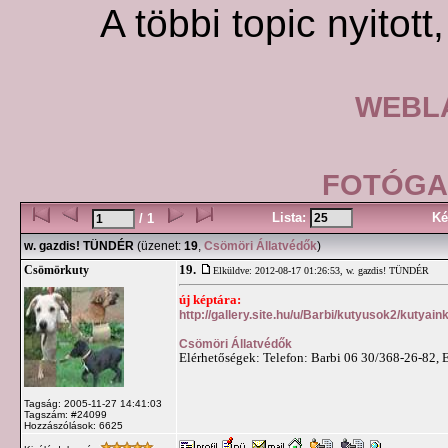
A többi topic nyitott
WEBLA
FOTÓGAL
Lista:
Ké
/ 1
w. gazdis! TÜNDÉR
(üzenet:
19
,
Csömöri Állatvédők
)
19.
Csömörkuty
Elküldve: 2012-08-17 01:26:53,
w. gazdis! TÜNDÉR
új képtára:
http://gallery.site.hu/u/Barbi/kutyusok2/kutyai
Csömöri Állatvédők
Elérhetőségek: Telefon: Barbi 06 30/368-26-82, 
Tagság: 2005-11-27 14:41:03
Tagszám: #24099
Hozzászólások: 6625