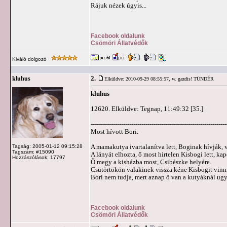
Rájuk nézek úgyis...
Facebook oldalunk
Csömöri Állatvédők
Kiváló dolgozó
2.
kluhus
Elküldve: 2010-09-29 08:55:57,
w. gazdis! TÜNDÉR
kluhus
12620. Elküldve: Tegnap, 11:49:32 [35.]
-------------------------------------------------------------------
Most hívott Bori.
A mamakutya ivartalanítva lett, Boginak hívják, v
Tagság: 2005-01-12 09:15:28
Tagszám: #15090
A lányát elhozta, ő most hirtelen Kisbogi lett, k
Hozzászólások: 17797
Ő megy a kisházba most, Csibészke helyére.
Csütörtökön valakinek vissza kéne Kisbogit vinni
Bori nem tudja, mert aznap ő van a kutyáknál ugy
Facebook oldalunk
Csömöri Állatvédők