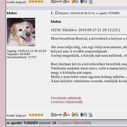
Kiváló dolgozó
1.
kluhus
Elküldve: 2010-09-29 08:53:54,
w. gazdis! TÜNDÉR
kluhus
10256. Elküldve: 2010-09-27 21:29:12 [33.]
-------------------------------------------------------------------
Most beszéltem Borival, a következő a helyzet a
Aki nem tudja még, van egy telep nem messze, ahol
helyzet arra, h tovább szaporodjanak.
Tagság: 2005-01-12 09:15:28
Tagszám: #15090
A telep megszűnik, a kutyák már nem kellenek, el 
Hozzászólások: 17797
Bori türelmet kér és a következőket beszéltük me
Várólistás szukánk most nincs, ezért a mama kutyát
megy a kisházba pár napra.
Molly-t nem lehet vinni úgysem holnap műtétre, e
A kan kölyköt várólistára vesszük, reméljük kivár
Facebook oldalunk
Csömöri Állatvédők
Kiváló dolgozó
w. gazdis! TÜNDÉR
(üzenet:
19
,
Csömöri Állatvédők
)