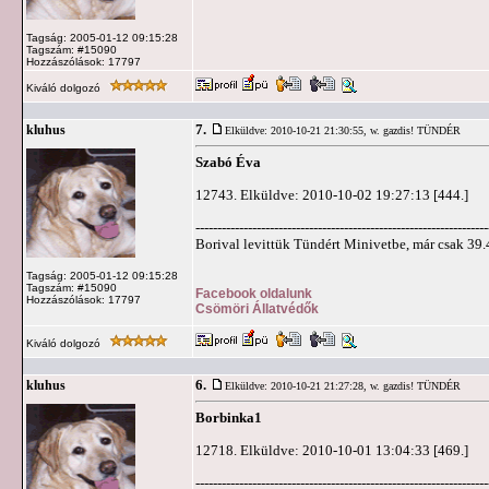
Tagság: 2005-01-12 09:15:28
Tagszám: #15090
Hozzászólások: 17797
Kiváló dolgozó
7.
kluhus
Elküldve: 2010-10-21 21:30:55,
w. gazdis! TÜNDÉR
Szabó Éva
12743. Elküldve: 2010-10-02 19:27:13 [444.]
-------------------------------------------------------------------
Borival levittük Tündért Minivetbe, már csak 39.4 
Tagság: 2005-01-12 09:15:28
Tagszám: #15090
Facebook oldalunk
Hozzászólások: 17797
Csömöri Állatvédők
Kiváló dolgozó
6.
kluhus
Elküldve: 2010-10-21 21:27:28,
w. gazdis! TÜNDÉR
Borbinka1
12718. Elküldve: 2010-10-01 13:04:33 [469.]
-------------------------------------------------------------------