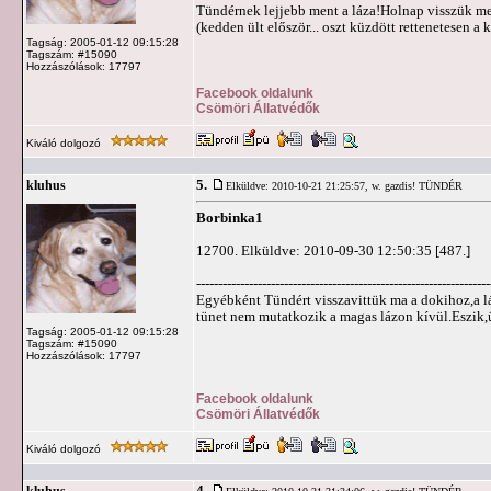
Tündérnek lejjebb ment a láza!Holnap visszük meg
(kedden ült először... oszt küzdött rettenetesen a ki
Tagság: 2005-01-12 09:15:28
Tagszám: #15090
Hozzászólások: 17797
Facebook oldalunk
Csömöri Állatvédők
Kiváló dolgozó
5.
kluhus
Elküldve: 2010-10-21 21:25:57,
w. gazdis! TÜNDÉR
Borbinka1
12700. Elküldve: 2010-09-30 12:50:35 [487.]
-------------------------------------------------------------------
Egyébként Tündért visszavittük ma a dokihoz,a 
tünet nem mutatkozik a magas lázon kívül.Eszik,ü
Tagság: 2005-01-12 09:15:28
Tagszám: #15090
Hozzászólások: 17797
Facebook oldalunk
Csömöri Állatvédők
Kiváló dolgozó