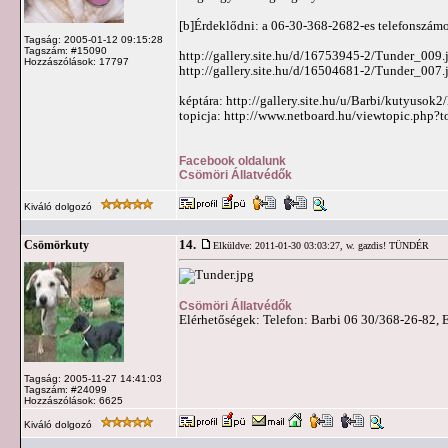
[b]Érdeklődni: a 06-30-368-2682-es telefonszám
Tagság: 2005-01-12 09:15:28
Tagszám: #15090
http://gallery.site.hu/d/16753945-2/Tunder_009.
Hozzászólások: 17797
http://gallery.site.hu/d/16504681-2/Tunder_007.
képtára: http://gallery.site.hu/u/Barbi/kutyuso
topicja: http://www.netboard.hu/viewtopic.php?
Facebook oldalunk
Csömöri Állatvédők
Kiváló dolgozó
14.
Csömörkuty
Elküldve: 2011-01-30 03:03:27,
w. gazdis! TÜNDÉR
Csömöri Állatvédők
Elérhetőségek: Telefon: Barbi 06 30/368-26-82, 
Tagság: 2005-11-27 14:41:03
Tagszám: #24099
Hozzászólások: 6625
Kiváló dolgozó