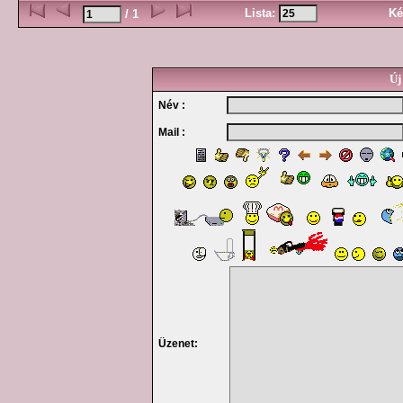
Lista:
Ké
/ 1
Új
Név :
Mail :
Üzenet: