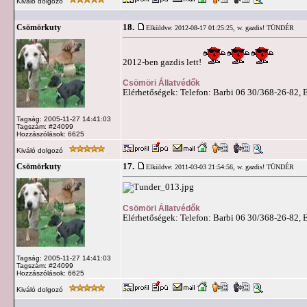
Kiváló dolgozó
18.
Csömörkuty
Elküldve: 2012-08-17 01:25:25,
w. gazdis! TÜNDÉR
2012-ben gazdis lett!
Csömöri Állatvédők
Elérhetőségek: Telefon: Barbi 06 30/368-26-82, 
Tagság: 2005-11-27 14:41:03
Tagszám: #24099
Hozzászólások: 6625
Kiváló dolgozó
17.
Csömörkuty
Elküldve: 2011-03-03 21:54:56,
w. gazdis! TÜNDÉR
Csömöri Állatvédők
Elérhetőségek: Telefon: Barbi 06 30/368-26-82, 
Tagság: 2005-11-27 14:41:03
Tagszám: #24099
Hozzászólások: 6625
Kiváló dolgozó