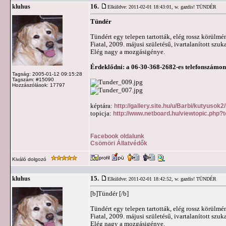
16.
kluhus
Elküldve: 2011-02-01 18:43:01,
w. gazdis! TÜNDÉR
Tündér
Tündért egy telepen tartották, elég rossz körülmé
Fiatal, 2009. májusi születésű, ivartalanított szu
Elég nagy a mozgásigénye.
Érdeklődni: a 06-30-368-2682-es telefonszámon
Tagság: 2005-01-12 09:15:28
Tagszám: #15090
Hozzászólások: 17797
képtára:
http://gallery.site.hu/u/Barbi/kutyuso
topicja:
http://www.netboard.hu/viewtopic.php?
Facebook oldalunk
Csömöri Állatvédők
Kiváló dolgozó
15.
kluhus
Elküldve: 2011-02-01 18:42:52,
w. gazdis! TÜNDÉR
[b]Tündér [/b]
Tündért egy telepen tartották, elég rossz körülmé
Fiatal, 2009. májusi születésű, ivartalanított szu
Elég nagy a mozgásigénye.