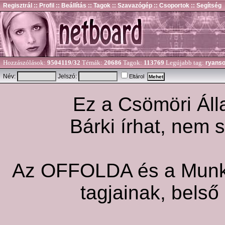
Regisztrál
:: Profil
:: Beállítás
:: Tagok
:: Szavazógép
:: Csoportok
:: Segítség
Hozzászólások:
9504119/32
Témák:
20686
Tagok:
113769
Legújabb tag:
ryans
Név:
Jelszó:
Eltárol
Ez a Csömöri Álla
Bárki írhat, nem 
Az OFFOLDA és a Munka 
tagjainak, belső