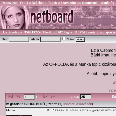
Regisztrál
:: Profil
:: Beállítás
:: Tagok
:: Szavazógép
:: Csoportok
:: Segítség
Hozzászólások:
9504192/54
Témák:
20702
Tagok:
113774
Legújabb tag:
gracie
Név:
Jelszó:
Eltárol
Ez a Csömöri 
Bárki írhat, n
Az OFFOLDA és a Munka topic kizárólag
A többi topic nyi
W
FOT
Lista:
Ké
/ 1
w. gazdis! KISFOXI / BOZÓ
(üzenet:
11
,
Csömöri Állatvédők
)
11.
kluhus
Elküldve: 2011-03-08 14:23:29,
w. gazdis! KISFOXI / 