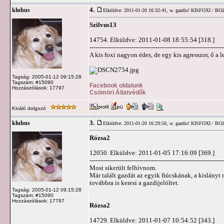
4.
kluhus
Elküldve: 2011-01-20 16:32:41,
w. gazdis! KISFOXI / BO
Szilvus13
14754. Elküldve: 2011-01-08 18:55:54 [318.]
-------------------------------------------------------------------
A kis foxi nagyon édes, de egy kis agresszor, ő a l
Tagság: 2005-01-12 09:15:28
Tagszám: #15090
Facebook oldalunk
Hozzászólások: 17797
Csömöri Állatvédők
Kiváló dolgozó
3.
kluhus
Elküldve: 2011-01-20 16:29:50,
w. gazdis! KISFOXI / BO
Rózsa2
12050. Elküldve: 2011-01-05 17:16:09 [369.]
-------------------------------------------------------------------
Most sikerült felhívnom.
Már talált gazdát az egyik fiúcskának, a kislányt 
továbbra is keresi a gazdijelöltet.
Tagság: 2005-01-12 09:15:28
Tagszám: #15090
Hozzászólások: 17797
Rózsa2
14729. Elküldve: 2011-01-07 10:54:52 [343.]