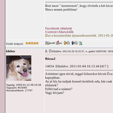
-------------------------------------------------------------------
Bori most " üzenetezett", hogy elvitték a két kics
Nincs semmi probléma!
Facebook oldalunk
Csömöri Állatvédők
[Ezt a hozzászólást újraszerkesztették: 2011-01-
Kiváló dolgozó
2.
kluhus
Elküldve: 2011-01-20 16:25:37,
w. gazdis! KISFOXI / BO
Rózsa2
14654. Elküldve: 2011-01-04 16:13:44 [417.]
-------------------------------------------------------------------
A történet igen rövid, reggel kilenckor hívott Éva 
kapujában.
Az jó hír, ha tudjuk honnét kerültek oda, bár csa
eltüntek?
Tagság: 2005-01-12 09:15:28
Tagszám: #15090
Felhívtad a számot?
Hozzászólások: 17797
Vagy hívjam?