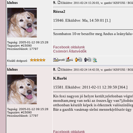
9.
kluhus
Elküldve: 2011-02-24 15:26:03,
w. gazdis! KISFOXI / BO
Rózsa2
15946. Elküldve: Ma, 14:59:01 [1.]
-------------------------------------------------------------------
Szombaton 10-re beszélte meg Andus a leányfalu
Tagság: 2005-01-12 09:15:28
Tagszám: #15090
Facebook oldalunk
Hozzászólások: 17797
Csömöri Állatvédők
Kiváló dolgozó
8.
kluhus
Elküldve: 2011-02-24 14:42:59,
w. gazdis! KISFOXI / BO
K.Barbi
15581. Elküldve: 2011-02-11 12:39:59 [364.]
-------------------------------------------------------------------
Kis foxi nagyon jó helyre került,telefonban végt
mondtam,meg van neki az összes.Így van?),fodrászh
otthonban készült képek is érkeznek valószínűleg
Bár a gazdik vasárnap síelni mennek(először úgy v
Tagság: 2005-01-12 09:15:28
Tagszám: #15090
Hozzászólások: 17797
Facebook oldalunk