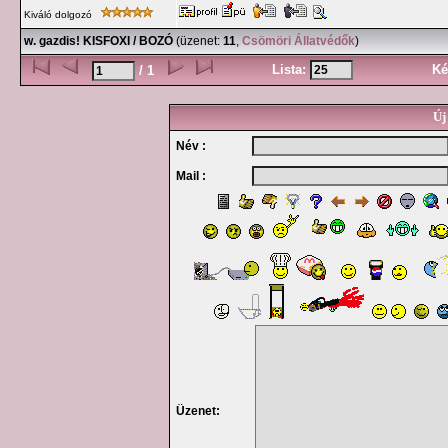
Kiváló dolgozó
w. gazdis! KISFOXI / BOZÓ
(üzenet:
11
,
Csömöri Állatvédők
)
Lista:
Ké
/ 1
Új
Név :
Mail :
Üzenet: