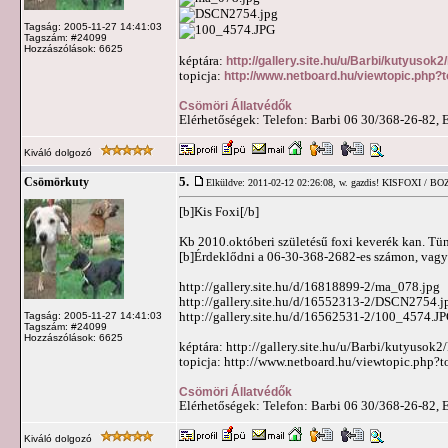
Tagság: 2005-11-27 14:41:03
Tagszám: #24099
Hozzászólások: 6625
képtára:
http://gallery.site.hu/u/Barbi/kutyusok
topicja:
http://www.netboard.hu/viewtopic.php?
Csömöri Állatvédők
Elérhetőségek: Telefon: Barbi 06 30/368-26-82, 
Kiváló dolgozó
5.
Csömörkuty
Elküldve: 2011-02-12 02:26:08,
w. gazdis! KISFOXI / BO
[b]Kis Foxi[/b]
Kb 2010.októberi születésű foxi keverék kan. Tü
[b]Érdeklődni a 06-30-368-2682-es számon, vag
http://gallery.site.hu/d/16818899-2/ma_078.jpg
http://gallery.site.hu/d/16552313-2/DSCN2754.j
http://gallery.site.hu/d/16562531-2/100_4574.J
Tagság: 2005-11-27 14:41:03
Tagszám: #24099
Hozzászólások: 6625
képtára: http://gallery.site.hu/u/Barbi/kutyuso
topicja: http://www.netboard.hu/viewtopic.php?
Csömöri Állatvédők
Elérhetőségek: Telefon: Barbi 06 30/368-26-82, 
Kiváló dolgozó