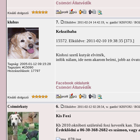
Csömöri Állatvédők
Kiváló dolgozó
7.
kluhus
Elküldve: 2011-02-24 14:42:19,
w. gazdis! KISFOXI / BO
Kekszibaba
15572. Elküldve: 2011-02-10 19:38:35 [373.]
-------------------------------------------------------------------
Kisfoxi szerű kutyát elvitték,
infók nálam, ide nem akarom beírni, jobb az óvat
Tagság: 2005-01-12 09:15:28
Tagszám: #15090
Hozzászólások: 17797
Facebook oldalunk
Csömöri Állatvédők
Kiváló dolgozó
6.
Csömörkuty
Elküldve: 2011-02-12 02:28:54,
w. gazdis! KISFOXI / BO
Kis Foxi
Kb 2010.októberi születésű foxi keverék kan. Tü
Érdeklődni a 06-30-368-2682-es számon, vagy 