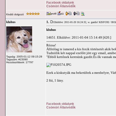
Facebook oldalunk
Csömöri Állatvédők
Kiváló dolgozó
1.
kluhus
Elküldve: 2011-01-20 16:24:32,
w. gazdis! KISFOXI / BO
kluhus
14651. Elküldve: 2011-01-04 15:14:49 [420.]
-------------------------------------------------------------------
Rózsa!
Állítólag te ismered a kis foxik történetét akik b
Tudniilik két nappal ezelőtt jött egy email, amibe
"Ebből kettőnek keresünk gazdit.És ők vannak m
Tagság: 2005-01-12 09:15:28
Tagszám: #15090
Hozzászólások: 17797
Ezek a kiskutyák ma bekerültek a menhelyre, Vár
2 fiú, 1 lány.
Facebook oldalunk
Csömöri Állatvédők