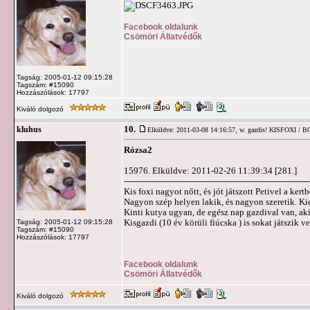
Facebook oldalunk
Csömöri Állatvédők
Tagság: 2005-01-12 09:15:28
Tagszám: #15090
Hozzászólások: 17797
Kiváló dolgozó
10.
kluhus
Elküldve: 2011-03-08 14:16:57,
w. gazdis! KISFOXI / 
Rózsa2
15976. Elküldve: 2011-02-26 11:39:34 [281.]
-------------------------------------------------------------------
Kis foxi nagyot nőtt, és jót játszott Petivel a kertb
Nagyon szép helyen lakik, és nagyon szeretik. K
Kinti kutya ugyan, de egész nap gazdival van, aki 
Kisgazdi (10 év körüli fiúcska ) is sokat játszik v
Tagság: 2005-01-12 09:15:28
Tagszám: #15090
Hozzászólások: 17797
Facebook oldalunk
Csömöri Állatvédők
Kiváló dolgozó