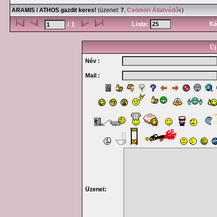
ARAMIS / ATHOS gazdit keres!
(üzenet:
7
,
Csömöri Állatvédők
)
Lista:
Ké
/ 1
Új
Név :
Mail :
Üzenet: