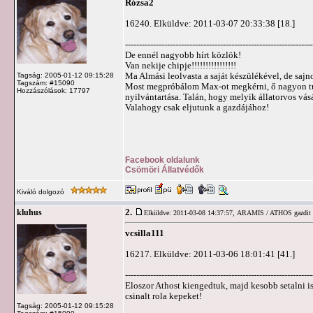
Rózsa2
16240. Elküldve: 2011-03-07 20:33:38 [18.]
-------------------------------------------------------------------
De ennél nagyobb hírt közlök!
Van nekije chipje!!!!!!!!!!!!!!!!
Ma Almási leolvasta a saját készülékével, de 
Tagság: 2005-01-12 09:15:28
Tagszám: #15090
Most megpróbálom Max-ot megkérni, ő nagyon tu
Hozzászólások: 17797
nyilvántartása. Talán, hogy melyik állatorvos vás
Valahogy csak eljutunk a gazdájához!
Facebook oldalunk
Csömöri Állatvédők
Kiváló dolgozó
2.
kluhus
Elküldve: 2011-03-08 14:37:57,
ARAMIS / ATHOS gazdit k
vcsilla111
16217. Elküldve: 2011-03-06 18:01:41 [41.]
-------------------------------------------------------------------
Eloszor Athost kiengedtuk, majd kesobb setalni is 
csinalt rola kepeket!
Tagság: 2005-01-12 09:15:28