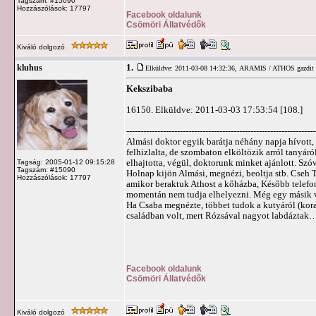
Tagszám: #15090
Hozzászólások: 17797
Facebook oldalunk
Csömöri Állatvédők
Kiváló dolgozó
1.
kluhus
Elküldve: 2011-03-08 14:32:36,
ARAMIS / ATHOS gazdit k
Kekszibaba
16150. Elküldve: 2011-03-03 17:53:54 [108.]
-------------------------------------------------------------------
Almási doktor egyik barátja néhány napja hívott,
felhizlalta, de szombaton elköltözik arról tanyá
elhajtotta, végül, doktorunk minket ajánlott. S
Tagság: 2005-01-12 09:15:28
Tagszám: #15090
Holnap kijön Almási, megnézi, beoltja stb. Cseh T
Hozzászólások: 17797
amikor beraktuk Athost a kőházba, Később telefoná
momentán nem tudja elhelyezni. Még egy másik vo
Ha Csaba megnézte, többet tudok a kutyáról (kora,
családban volt, mert Rózsával nagyot labdáztak
Facebook oldalunk
Csömöri Állatvédők
Kiváló dolgozó