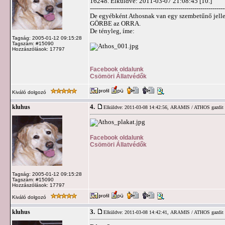
16248. Elküldve: 2011-03-07 21:08:45 [10.]
-------------------------------------------------------------------
De egyébként Athosnak van egy szembetűnő jellegze
GÖRBE az ORRA.
De tényleg, íme:
Tagság: 2005-01-12 09:15:28
Tagszám: #15090
Hozzászólások: 17797
Facebook oldalunk
Csömöri Állatvédők
Kiváló dolgozó
4.
kluhus
Elküldve: 2011-03-08 14:42:56,
ARAMIS / ATHOS gazdit k
Facebook oldalunk
Csömöri Állatvédők
Tagság: 2005-01-12 09:15:28
Tagszám: #15090
Hozzászólások: 17797
Kiváló dolgozó
3.
kluhus
Elküldve: 2011-03-08 14:42:41,
ARAMIS / ATHOS gazdit k