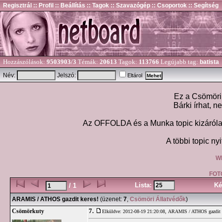
Regisztrál
:: Profil
:: Beállítás
:: Tagok
:: Szavazógép
:: Csoportok
:: Segítség
Hozzászólások:
9503903/3
Témák:
20613
Tagok:
113766
Legújabb tag:
batista
Név:
Jelszó:
Eltárol
Ez a Csömöri 
Bárki írhat, n
Az OFFOLDA és a Munka topic kizárólag
A többi topic nyi
W
FOT
Lista:
Ké
/ 1
ARAMIS / ATHOS gazdit keres!
(üzenet:
7
,
Csömöri Állatvédők
)
7.
Csömörkuty
Elküldve: 2012-08-19 21:20:08,
ARAMIS / ATHOS gazdit k