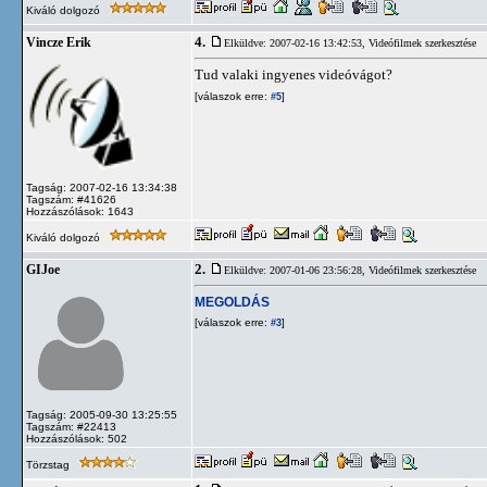
Kiváló dolgozó
4.
Vincze Erik
Elküldve: 2007-02-16 13:42:53,
Videófilmek szerkesztése
Tud valaki ingyenes videóvágot?
[válaszok erre:
]
#5
Tagság: 2007-02-16 13:34:38
Tagszám: #41626
Hozzászólások: 1643
Kiváló dolgozó
2.
GIJoe
Elküldve: 2007-01-06 23:56:28,
Videófilmek szerkesztése
MEGOLDÁS
[válaszok erre:
]
#3
Tagság: 2005-09-30 13:25:55
Tagszám: #22413
Hozzászólások: 502
Törzstag