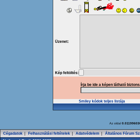
Üzenet:
Kép feltöltés:
Írja be ide a képen látható bizton
Smiley kódok teljes listája
Az oldal
0.01199603
Cégadatok
|
Felhasználási feltételek
|
Adatvédelem
|
Általános Fórum Sz