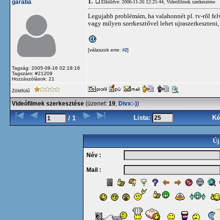
1.
garaba
Elküldve: 2006-11-26 12:25:44,
Videófilmek szerkesztése
Legujabb problémám, ha valahonnét pl. tv-ről fel
vagy milyen szerkesztővel lehet ujraszerkeszteni
[válaszok erre:
]
#2
Tagság: 2005-08-16 02:18:16
Tagszám: #21209
Hozzászólások: 21
Zöldfülű
Videófilmek szerkesztése
(üzenet:
19
,
Divx:-)
)
Lista:
Ké
/ 1
Új
Név :
Mail :