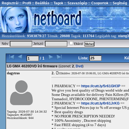
Regisztrál
:: Profil
:: Beállítás
:: Tagok
:: Szavazógép
:: Csoportok
:: Segítség
Hozzászólások:
9503879/27
Témák:
20608
Tagok:
113764
Legújabb tag:
xiang
Név:
Jelszó:
Eltárol
Lista:
Ké
/ 1
LG GMA 4020DVD író firmware
(üzenet:
2
,
Dvd
)
2.
dagytras
Elküldve: 2026-07-30 19:06:05,
LG GMA 4020DVD író fi
1 PHARMACY ==
https://cutt.ly/5r61GH3P
==
We give you best quality of Drugs world wide and h
Some Drugs available for delivery Pain Killers
Tramadoil, HYDROCODONE, PHENTERMINE(For 
2 PHARMACY ==
https://cutt.ly/0r61JrKG
==
* Special Internet Prices (up to % off average US p
* Best quality drugs
Tagság: 2026-07-30 14:34:32
Tagszám: #140967
* NO PRIOR PRESCRIPTION NEEDED!
Hozzászólások: 944
* 100% Anonimity , Discreet shipping
* Fast FREE shipping (4 to 7 days)