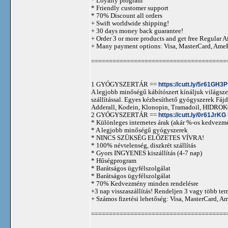
* Loyalty program
* Friendly customer support
* 70% Discount all orders
+ Swift worldwide shipping!
+ 30 days money back guarantee!
+ Order 3 or more products and get free Regular A
+ Many payment options: Visa, MasterCard, Ame
======================================
1 GYÓGYSZERTÁR ==
https://cutt.ly/5r61GH3P
A legjobb minőségű kábítószert kínáljuk világszer
szállítással. Egyes kézbesíthető gyógyszerek 
Adderall, Kodein, Klonopin, Tramadoil, HID
2 GYÓGYSZERTÁR ==
https://cutt.ly/0r61JrKG
* Különleges internetes árak (akár %-os kedvezmé
* A legjobb minőségű gyógyszerek
* NINCS SZÜKSÉG ELŐZETES VÍVRA!
* 100% névtelenség, diszkrét szállítás
* Gyors INGYENES kiszállítás (4-7 nap)
* Hűségprogram
* Barátságos ügyfélszolgálat
* Barátságos ügyfélszolgálat
* 70% Kedvezmény minden rendelésre
+3 nap visszaszállítás! Rendeljen 3 vagy több term
+ Számos fizetési lehetőség: Visa, MasterCard, 
======================================