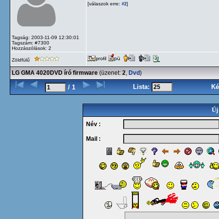
[válaszok erre:
]
#2
Tagság: 2003-11-09 12:30:01
Tagszám: #7300
Hozzászólások: 2
Zöldfülű
LG GMA 4020DVD író firmware
(üzenet:
2
,
Dvd
)
Lista:
Ké
/ 1
Új
Név :
Mail :