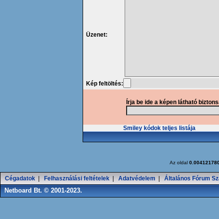
Üzenet:
Kép feltöltés:
Írja be ide a képen látható bizton
Smiley kódok teljes listája
Az oldal
0.00412178
Cégadatok
|
Felhasználási feltételek
|
Adatvédelem
|
Általános Fórum Sz
Netboard Bt. © 2001-2023.