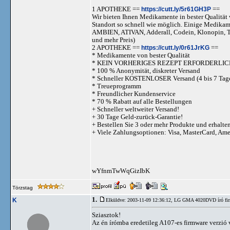
1 APOTHEKE ==
https://cutt.ly/5r61GH3P
==
Wir bieten Ihnen Medikamente in bester Qualität w
Standort so schnell wie möglich. Einige Medika
AMBIEN, ATIVAN, Adderall, Codein, Klonopi
und mehr Preis)
2 APOTHEKE ==
https://cutt.ly/0r61JrKG
==
* Medikamente von bester Qualität
* KEIN VORHERIGES REZEPT ERFORDERLIC
* 100 % Anonymität, diskreter Versand
* Schneller KOSTENLOSER Versand (4 bis 7 Tag
* Treueprogramm
* Freundlicher Kundenservice
* 70 % Rabatt auf alle Bestellungen
+ Schneller weltweiter Versand!
+ 30 Tage Geld-zurück-Garantie!
+ Bestellen Sie 3 oder mehr Produkte und erhalte
+ Viele Zahlungsoptionen: Visa, MasterCard, Am
wYfnmTwWqGizIbK
Törzstag
1.
K
Elküldve: 2003-11-09 12:36:12,
LG GMA 4020DVD író fi
Sziasztok!
Az én írómba eredetileg A107-es firmware verzió 