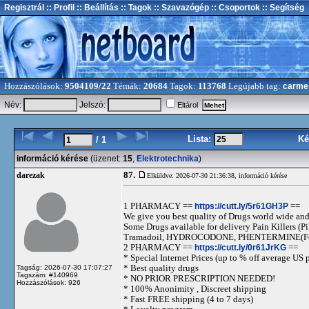
Regisztrál
:: Profil
:: Beállítás
:: Tagok
:: Szavazógép
:: Csoportok
:: Segítség
Hozzászólások:
9504109/22
Témák:
20684
Tagok:
113768
Legújabb tag:
carme
Név:
Jelszó:
Eltárol
Lista:
Ké
/ 1
információ kérése
(üzenet:
15
,
Elektrotechnika
)
87.
darezak
Elküldve: 2026-07-30 21:36:38,
információ kérése
1 PHARMACY ==
https://cutt.ly/5r61GH3P
==
We give you best quality of Drugs world wide and h
Some Drugs available for delivery Pain Killers
Tramadoil, HYDROCODONE, PHENTERMINE(For 
2 PHARMACY ==
https://cutt.ly/0r61JrKG
==
* Special Internet Prices (up to % off average US p
* Best quality drugs
Tagság: 2026-07-30 17:07:27
Tagszám: #140969
* NO PRIOR PRESCRIPTION NEEDED!
Hozzászólások: 926
* 100% Anonimity , Discreet shipping
* Fast FREE shipping (4 to 7 days)