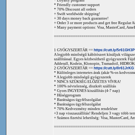
* Loyalty program
* Friendly customer support
* 70% Discount all orders
+ Swift worldwide shipping!
+ 30 days money back guarantee!
+ Order 3 or more products and get free Regular A
+ Many payment options: Visa, MasterCard, Ame
======================================
1 GYÓGYSZERTÁR ==
https://cutt.ly/5r61GH3P
A legjobb minőségű kábítószert kínáljuk világszer
szállítással. Egyes kézbesíthető gyógyszerek 
Adderall, Kodein, Klonopin, Tramadoil, HID
2 GYÓGYSZERTÁR ==
https://cutt.ly/0r61JrKG
* Különleges internetes árak (akár %-os kedvezmé
* A legjobb minőségű gyógyszerek
* NINCS SZÜKSÉG ELŐZETES VÍVRA!
* 100% névtelenség, diszkrét szállítás
* Gyors INGYENES kiszállítás (4-7 nap)
* Hűségprogram
* Barátságos ügyfélszolgálat
* Barátságos ügyfélszolgálat
* 70% Kedvezmény minden rendelésre
+3 nap visszaszállítás! Rendeljen 3 vagy több term
+ Számos fizetési lehetőség: Visa, MasterCard, 
======================================