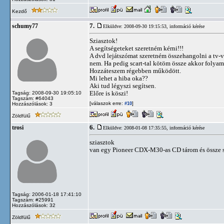
Kezdő
7.
schumy77
Elküldve: 2008-09-30 19:15:53,
információ kérése
Sziasztok!
A segítségeteket szeretném kérni!!!
A dvd lejátszómat szeretném összehangolni a tv-v
nem. Ha pedig scart-tal kötöm össze akkor folyam
Hozzáteszem régebben működött.
Mi lehet a hiba oka??
Aki tud légyszi segítsen.
Előre is köszi!
Tagság: 2008-09-30 19:05:10
Tagszám: #64043
[válaszok erre:
]
Hozzászólások: 3
#10
Zöldfülű
6.
trosi
Elküldve: 2008-01-08 17:35:55,
információ kérése
sziasztok
van egy Pioneer CDX-M30-as CD tárom és össze s
Tagság: 2006-01-18 17:41:10
Tagszám: #25991
Hozzászólások: 32
Zöldfülű