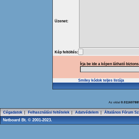
Üzenet:
Kép feltöltés:
Írja be ide a képen látható bizton
Smiley kódok teljes listája
Az oldal
0.01160788
Cégadatok
|
Felhasználási feltételek
|
Adatvédelem
|
Általános Fórum Sz
Netboard Bt. © 2001-2023.