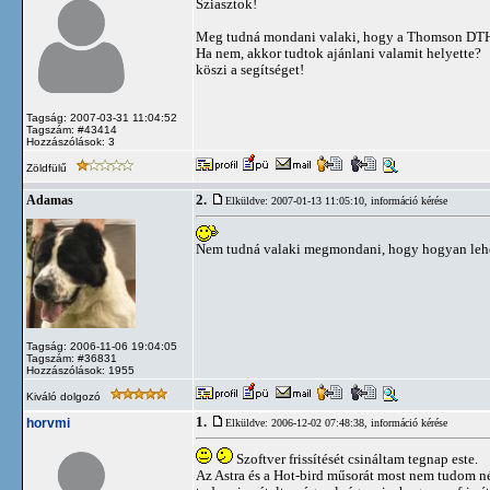
Sziasztok!
Meg tudná mondani valaki, hogy a Thomson DTH 2
Ha nem, akkor tudtok ajánlani valamit helyette?
köszi a segítséget!
Tagság: 2007-03-31 11:04:52
Tagszám: #43414
Hozzászólások: 3
Zöldfülű
2.
Adamas
Elküldve: 2007-01-13 11:05:10,
információ kérése
Nem tudná valaki megmondani, hogy hogyan lehet
Tagság: 2006-11-06 19:04:05
Tagszám: #36831
Hozzászólások: 1955
Kiváló dolgozó
1.
horvmi
Elküldve: 2006-12-02 07:48:38,
információ kérése
Szoftver frissítését csináltam tegnap este.
Az Astra és a Hot-bird műsorát most nem tudom n