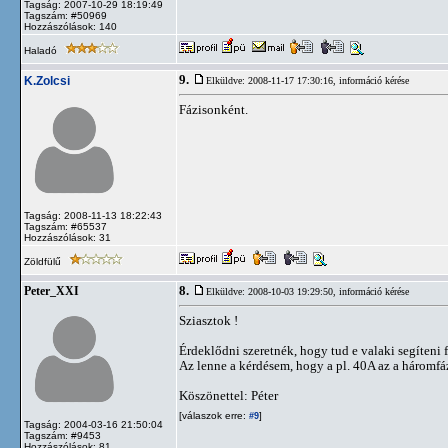
Tagság: 2007-10-29 18:19:49
Tagszám: #50969
Hozzászólások: 140
Haladó
9.
K.Zolcsi
Elküldve: 2008-11-17 17:30:16,
információ kérése
Fázisonként.
Tagság: 2008-11-13 18:22:43
Tagszám: #65537
Hozzászólások: 31
Zöldfülű
8.
Peter_XXI
Elküldve: 2008-10-03 19:29:50,
információ kérése
Sziasztok !
Érdeklődni szeretnék, hogy tud e valaki segíteni f
Az lenne a kérdésem, hogy a pl. 40A az a háromfáz
Köszönettel: Péter
[válaszok erre:
]
#9
Tagság: 2004-03-16 21:50:04
Tagszám: #9453
Hozzászólások: 81