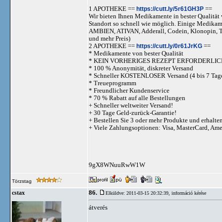
1 APOTHEKE ==
https://cutt.ly/5r61GH3P
==
Wir bieten Ihnen Medikamente in bester Qualität w
Standort so schnell wie möglich. Einige Medika
AMBIEN, ATIVAN, Adderall, Codein, Klonopi
und mehr Preis)
2 APOTHEKE ==
https://cutt.ly/0r61JrKG
==
* Medikamente von bester Qualität
* KEIN VORHERIGES REZEPT ERFORDERLIC
* 100 % Anonymität, diskreter Versand
* Schneller KOSTENLOSER Versand (4 bis 7 Tag
* Treueprogramm
* Freundlicher Kundenservice
* 70 % Rabatt auf alle Bestellungen
+ Schneller weltweiter Versand!
+ 30 Tage Geld-zurück-Garantie!
+ Bestellen Sie 3 oder mehr Produkte und erhalte
+ Viele Zahlungsoptionen: Visa, MasterCard, Am
9gX8WNuuRwW1W
Törzstag
86.
cstax
Elküldve: 2011-03-15 20:32:39,
információ kérése
átverés