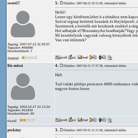
5.
sweet17
Elküldve: 2007-08-12 10:11:09,
információ kérése
Helló!
Lenne egy kérdésem,lehet h a témához nem kapcso
Szóval tegnap betörtek hozzánk és fényképezőt ,ó
Szerintetek a betörők mit kezdenek ezekkel a tár
Hol adhatják el?Bizományiba beadhatják?Vagy 
Mi keszthelyiek vagyunk valszeg környékiek leh
Van vmi ötletetek?
Tagság: 2007-07-12 11:33:57
Tagszám: #46998
Hozzászólások: 7
Zöldfülű
4.
Kis müszi
Elküldve: 2007-05-15 17:37:38,
információ kérése
Hali
Tud valaki philips proscreen 4600 endurance vide
nagyon fontos lenne.
Tagság: 2004-10-27 21:13:24
Tagszám: #13434
Hozzászólások: 66
Kezdő
3.
pockány
Elküldve: 2007-03-31 11:11:40,
információ kérése