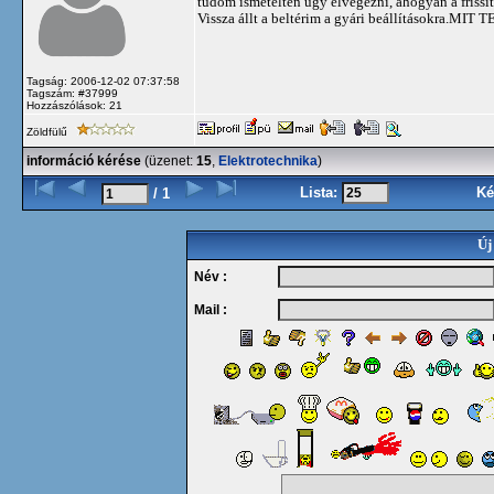
tudom ismételten úgy elvégezni, ahogyan a frissít
Vissza állt a beltérim a gyári beállításokra.MIT
Tagság: 2006-12-02 07:37:58
Tagszám: #37999
Hozzászólások: 21
Zöldfülű
információ kérése
(üzenet:
15
,
Elektrotechnika
)
Lista:
Ké
/ 1
Új
Név :
Mail :