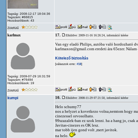
Tagság: 2008-12-17 18:04:36
Tagszám: #66815
Hozzászólások: 43
Zöldfülű
17.
karlmax
Elküldve: 2009-11-16 16:26:24,
információ kérése
Van egy eladó Philips, autóba való hordozható dvd-
karlmaxon@gmail.com
eredeti ára 65ezer. Nálam 
Kötelező biztosítás
[válaszok erre:
]
#18
Tagság: 2009-07-29 16:31:59
Tagszám: #76494
Hozzászólások: 19
Zöldfülű
10.
kumpi
Elküldve: 2008-11-29 07:21:50,
információ kérése
Helo schumy77
nos a helyzet a kovetkezo volna,nemtom hogy mar 
cinezessel orvosolhato.
99szazalek-ban ez szok lenni. ha a hang jo, csak 
Javitas-cinezes es OK lesz.
mar tobb ijen gond volt ,mert javitok.
na helo.