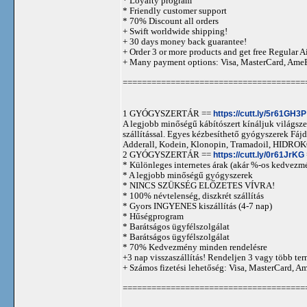
* Loyalty program
* Friendly customer support
* 70% Discount all orders
+ Swift worldwide shipping!
+ 30 days money back guarantee!
+ Order 3 or more products and get free Regular A
+ Many payment options: Visa, MasterCard, Ame
======================================
1 GYÓGYSZERTÁR ==
https://cutt.ly/5r61GH3P
A legjobb minőségű kábítószert kínáljuk világszer
szállítással. Egyes kézbesíthető gyógyszerek 
Adderall, Kodein, Klonopin, Tramadoil, HID
2 GYÓGYSZERTÁR ==
https://cutt.ly/0r61JrKG
* Különleges internetes árak (akár %-os kedvezmé
* A legjobb minőségű gyógyszerek
* NINCS SZÜKSÉG ELŐZETES VÍVRA!
* 100% névtelenség, diszkrét szállítás
* Gyors INGYENES kiszállítás (4-7 nap)
* Hűségprogram
* Barátságos ügyfélszolgálat
* Barátságos ügyfélszolgálat
* 70% Kedvezmény minden rendelésre
+3 nap visszaszállítás! Rendeljen 3 vagy több term
+ Számos fizetési lehetőség: Visa, MasterCard, 
======================================