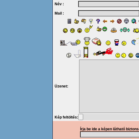
Név :
Mail :
Üzenet:
Kép feltöltés:
Írja be ide a képen látható bizton