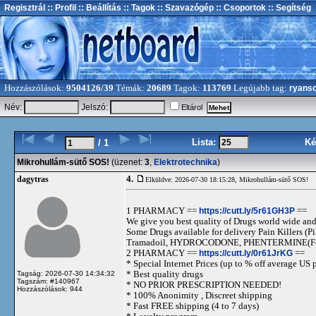
Regisztrál
:: Profil
:: Beállítás
:: Tagok
:: Szavazógép
:: Csoportok
:: Segítség
Hozzászólások:
9504126/39
Témák:
20689
Tagok:
113769
Legújabb tag:
ryans
Név:
Jelszó:
Eltárol
Lista:
Ké
/ 1
Mikrohullám-sütő SOS!
(üzenet:
3
,
Elektrotechnika
)
4.
dagytras
Elküldve: 2026-07-30 18:15:28,
Mikrohullám-sütő SOS!
1 PHARMACY ==
https://cutt.ly/5r61GH3P
==
We give you best quality of Drugs world wide and h
Some Drugs available for delivery Pain Killers
Tramadoil, HYDROCODONE, PHENTERMINE(For 
2 PHARMACY ==
https://cutt.ly/0r61JrKG
==
* Special Internet Prices (up to % off average US p
* Best quality drugs
Tagság: 2026-07-30 14:34:32
Tagszám: #140967
* NO PRIOR PRESCRIPTION NEEDED!
Hozzászólások: 944
* 100% Anonimity , Discreet shipping
* Fast FREE shipping (4 to 7 days)