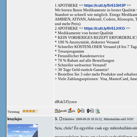
1 APOTHEKE ==
https://cutt.ly/5r61GH3P
==
Wir bieten Ihnen Medikamente in bester Qualität w
Standort so schnell wie möglich. Einige Medika
AMBIEN, ATIVAN, Adderall, Codein, Klonopi
und mehr Preis)
2 APOTHEKE ==
https://cutt.ly/0r61JrKG
==
* Medikamente von bester Qualität
* KEIN VORHERIGES REZEPT ERFORDERLIC
* 100 % Anonymität, diskreter Versand
* Schneller KOSTENLOSER Versand (4 bis 7 Tag
* Treueprogramm
* Freundlicher Kundenservice
* 70 % Rabatt auf alle Bestellungen
+ Schneller weltweiter Versand!
+ 30 Tage Geld-zurück-Garantie!
+ Bestellen Sie 3 oder mehr Produkte und erhalte
+ Viele Zahlungsoptionen: Visa, MasterCard, Am
dRsk5J5yzeo
Törzstag
3.
letaylajos
Elküldve: 2009-09-26 18:16:52,
Mikrohullám-sütő SOS!
Szia, chile! Én egyelőre csak egy mikrohullám-sü
meggondolom, hogy azt a kevés szabadidőmet, ami