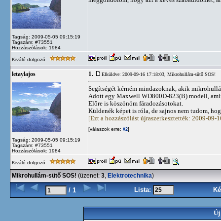
Tagság: 2009-05-05 09:15:19
Tagszám: #73551
Hozzászólások: 1984
Kiváló dolgozó
1.
letaylajos
Elküldve: 2009-09-16 17:18:03,
Mikrohullám-sütő SOS!
Segítségét kérném mindazoknak, akik mikrohullám-
Adott egy Maxwell WD800D-823(B) modell, aminek 
Előre is köszönöm fáradozásotokat.
Küldenék képet is róla, de sajnos nem tudom, hog
[Ezt a hozzászólást újraszerkesztették: 2009-09-
[válaszok erre:
]
#2
Tagság: 2009-05-05 09:15:19
Tagszám: #73551
Hozzászólások: 1984
Kiváló dolgozó
Mikrohullám-sütő SOS!
(üzenet:
3
,
Elektrotechnika
)
Lista:
Ké
/ 1
Új