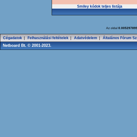
Smiley kódok teljes listája
Az oldal
0.00529789
Cégadatok
|
Felhasználási feltételek
|
Adatvédelem
|
Általános Fórum Sz
Netboard Bt. © 2001-2023.