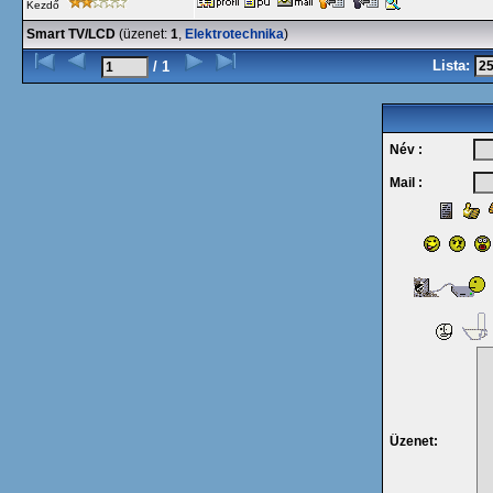
Kezdő
Smart TV/LCD
(üzenet:
1
,
Elektrotechnika
)
Lista:
/ 1
Név :
Mail :
Üzenet: