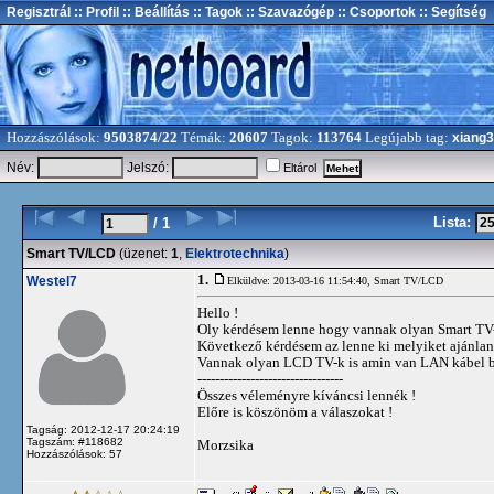
Regisztrál
:: Profil
:: Beállítás
:: Tagok
:: Szavazógép
:: Csoportok
:: Segítség
Hozzászólások:
9503874/22
Témák:
20607
Tagok:
113764
Legújabb tag:
xiang
Név:
Jelszó:
Eltárol
Lista:
/ 1
Smart TV/LCD
(üzenet:
1
,
Elektrotechnika
)
1.
Westel7
Elküldve: 2013-03-16 11:54:40,
Smart TV/LCD
Hello !
Oly kérdésem lenne hogy vannak olyan Smart TV-k
Következő kérdésem az lenne ki melyiket ajánla
Vannak olyan LCD TV-k is amin van LAN kábel bem
---------------------------------
Összes véleményre kíváncsi lennék !
Előre is köszönöm a válaszokat !
Tagság: 2012-12-17 20:24:19
Tagszám: #118682
Morzsika
Hozzászólások: 57