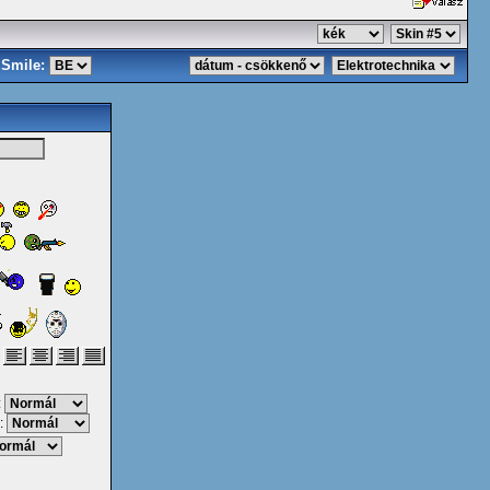
Smile:
:
: