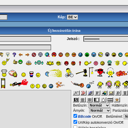
Kép:
Új hozzászólás írása
Jelszó :
Betűszín:
Háttérszín
Árnyék:
Parázslás
BBcode
On/Off. Betűméret:
Url/Kép autokonverzió On/Off.