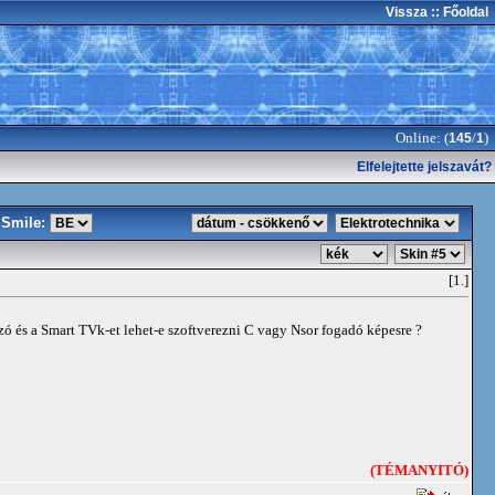
Vissza
:: Főoldal
Online: (
/
)
145
1
Elfelejtette jelszavát?
Smile:
[1.]
ó és a Smart TVk-et lehet-e szoftverezni C vagy Nsor fogadó képesre ?
(TÉMANYITÓ)