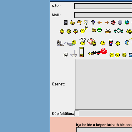
Név :
Mail :
Üzenet:
Kép feltöltés:
Írja be ide a képen látható bizton