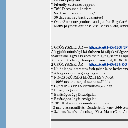
* Loyalty program
* Friendly customer support
* 70% Discount all orders
+ Swift worldwide shipping!
+ 30 days money back guarantee!
+ Order 3 or more products and get free Regular A
+ Many payment options: Visa, MasterCard, Ame
======================================
1 GYÓGYSZERTÁR ==
https://cutt.ly/5r61GH3P
A legjobb minőségű kábítószert kínáljuk világszer
szállítással. Egyes kézbesíthető gyógyszerek 
Adderall, Kodein, Klonopin, Tramadoil, HID
2 GYÓGYSZERTÁR ==
https://cutt.ly/0r61JrKG
* Különleges internetes árak (akár %-os kedvezmé
* A legjobb minőségű gyógyszerek
* NINCS SZÜKSÉG ELŐZETES VÍVRA!
* 100% névtelenség, diszkrét szállítás
* Gyors INGYENES kiszállítás (4-7 nap)
* Hűségprogram
* Barátságos ügyfélszolgálat
* Barátságos ügyfélszolgálat
* 70% Kedvezmény minden rendelésre
+3 nap visszaszállítás! Rendeljen 3 vagy több term
+ Számos fizetési lehetőség: Visa, MasterCard, 
======================================