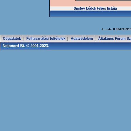
Smiley kódok teljes listája
Az oldal
0.00471591
Cégadatok
|
Felhasználási feltételek
|
Adatvédelem
|
Általános Fórum Sz
Netboard Bt. © 2001-2023.