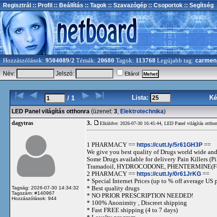
Regisztrál
:: Profil
:: Beállítás
:: Tagok
:: Szavazógép
:: Csoportok
:: Segítség
Hozzászólások:
9504089/2
Témák:
20680
Tagok:
113768
Legújabb tag:
carmen
Név:
Jelszó:
Eltárol
Lista:
Ké
/ 1
LED Panel világítás otthonra
(üzenet:
3
,
Elektrotechnika
)
3.
dagytras
Elküldve: 2026-07-30 16:45:44,
LED Panel világítás otthon
1 PHARMACY ==
https://cutt.ly/5r61GH3P
==
We give you best quality of Drugs world wide and h
Some Drugs available for delivery Pain Killers
Tramadoil, HYDROCODONE, PHENTERMINE(For 
2 PHARMACY ==
https://cutt.ly/0r61JrKG
==
* Special Internet Prices (up to % off average US p
* Best quality drugs
Tagság: 2026-07-30 14:34:32
Tagszám: #140967
* NO PRIOR PRESCRIPTION NEEDED!
Hozzászólások: 944
* 100% Anonimity , Discreet shipping
* Fast FREE shipping (4 to 7 days)