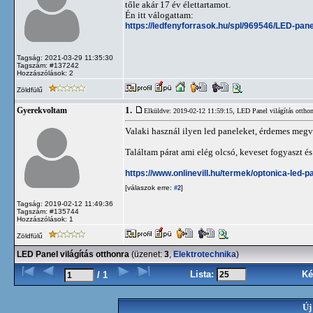
tőle akár 17 év élettartamot.
Én itt válogattam:
https://ledfenyforrasok.hu/spl/969546/LED-pane
Tagság: 2021-03-29 11:35:30
Tagszám: #137242
Hozzászólások: 2
Zöldfülű
1.
Gyerekvoltam
Elküldve: 2019-02-12 11:59:15,
LED Panel világítás otthon
Valaki használ ilyen led paneleket, érdemes meg
Találtam párat ami elég olcsó, keveset fogyaszt és 
https://www.onlinevill.hu/termek/optonica-led-
[válaszok erre:
]
#2
Tagság: 2019-02-12 11:49:36
Tagszám: #135744
Hozzászólások: 1
Zöldfülű
LED Panel világítás otthonra
(üzenet:
3
,
Elektrotechnika
)
Lista:
Ké
/ 1
Új