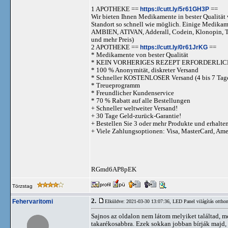
1 APOTHEKE ==
https://cutt.ly/5r61GH3P
==
Wir bieten Ihnen Medikamente in bester Qualität w
Standort so schnell wie möglich. Einige Medika
AMBIEN, ATIVAN, Adderall, Codein, Klonopi
und mehr Preis)
2 APOTHEKE ==
https://cutt.ly/0r61JrKG
==
* Medikamente von bester Qualität
* KEIN VORHERIGES REZEPT ERFORDERLIC
* 100 % Anonymität, diskreter Versand
* Schneller KOSTENLOSER Versand (4 bis 7 Tag
* Treueprogramm
* Freundlicher Kundenservice
* 70 % Rabatt auf alle Bestellungen
+ Schneller weltweiter Versand!
+ 30 Tage Geld-zurück-Garantie!
+ Bestellen Sie 3 oder mehr Produkte und erhalte
+ Viele Zahlungsoptionen: Visa, MasterCard, Am
RGmd6AP8pEK
Törzstag
2.
Fehervaritomi
Elküldve: 2021-03-30 13:07:36,
LED Panel világítás otthon
Sajnos az oldalon nem látom melyiket találtad, m
takarékosabbra. Ezek sokkan jobban bírják majd, 