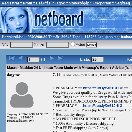
Regisztrál
:: Profil
:: Beállítás
:: Tagok
:: Szavazógép
:: Csoportok
:: Segítség
Hozzászólások:
9503980/80
Témák:
20645
Tagok:
113766
Legújabb tag:
batist
Név:
Jelszó:
Eltárol
Lista:
Ké
/ 1
Master Madden 24 Ultimate Team Mode with Mmoexp's Expert Advice
(üze
7.
dagytras
Elküldve: 2026-07-30 17:41:36,
Master Madden 24 Ultima
1 PHARMACY ==
https://cutt.ly/5r61GH3P
==
We give you best quality of Drugs world wide and h
Some Drugs available for delivery Pain Killers
Tramadoil, HYDROCODONE, PHENTERMINE(For 
2 PHARMACY ==
https://cutt.ly/0r61JrKG
==
* Special Internet Prices (up to % off average US p
* Best quality drugs
Tagság: 2026-07-30 14:34:32
Tagszám: #140967
* NO PRIOR PRESCRIPTION NEEDED!
Hozzászólások: 944
* 100% Anonimity , Discreet shipping
* Fast FREE shipping (4 to 7 days)