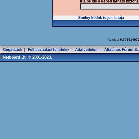
Írja be ide a képen látható bizton
Smiley kódok teljes listája
Az oldal
0.00651407
Cégadatok
|
Felhasználási feltételek
|
Adatvédelem
|
Általános Fórum Sz
Netboard Bt. © 2001-2023.