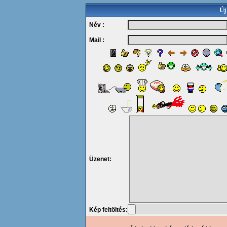
Új
Név :
Mail :
Üzenet:
Kép feltöltés: