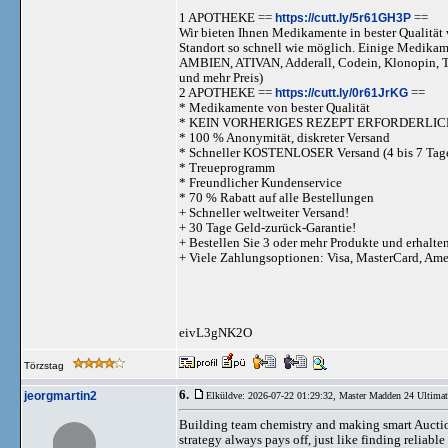
1 APOTHEKE ==
https://cutt.ly/5r61GH3P
==
Wir bieten Ihnen Medikamente in bester Qualität w
Standort so schnell wie möglich. Einige Medika
AMBIEN, ATIVAN, Adderall, Codein, Klonopi
und mehr Preis)
2 APOTHEKE ==
https://cutt.ly/0r61JrKG
==
* Medikamente von bester Qualität
* KEIN VORHERIGES REZEPT ERFORDERLIC
* 100 % Anonymität, diskreter Versand
* Schneller KOSTENLOSER Versand (4 bis 7 Tag
* Treueprogramm
* Freundlicher Kundenservice
* 70 % Rabatt auf alle Bestellungen
+ Schneller weltweiter Versand!
+ 30 Tage Geld-zurück-Garantie!
+ Bestellen Sie 3 oder mehr Produkte und erhalte
+ Viele Zahlungsoptionen: Visa, MasterCard, Am
eivL3gNK2O
Törzstag
6.
jeorgmartin2
Elküldve: 2026-07-22 01:29:32,
Master Madden 24 Ultima
Building team chemistry and making smart Auction
strategy always pays off, just like finding reliabl