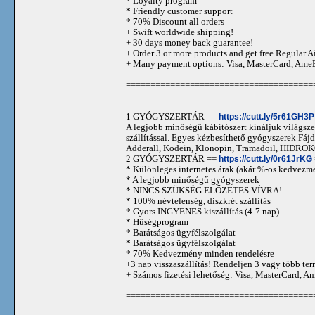
* Loyalty program
* Friendly customer support
* 70% Discount all orders
+ Swift worldwide shipping!
+ 30 days money back guarantee!
+ Order 3 or more products and get free Regular A
+ Many payment options: Visa, MasterCard, Ame
======================================
1 GYÓGYSZERTÁR ==
https://cutt.ly/5r61GH3P
A legjobb minőségű kábítószert kínáljuk világszer
szállítással. Egyes kézbesíthető gyógyszerek 
Adderall, Kodein, Klonopin, Tramadoil, HID
2 GYÓGYSZERTÁR ==
https://cutt.ly/0r61JrKG
* Különleges internetes árak (akár %-os kedvezmé
* A legjobb minőségű gyógyszerek
* NINCS SZÜKSÉG ELŐZETES VÍVRA!
* 100% névtelenség, diszkrét szállítás
* Gyors INGYENES kiszállítás (4-7 nap)
* Hűségprogram
* Barátságos ügyfélszolgálat
* Barátságos ügyfélszolgálat
* 70% Kedvezmény minden rendelésre
+3 nap visszaszállítás! Rendeljen 3 vagy több term
+ Számos fizetési lehetőség: Visa, MasterCard, 
======================================