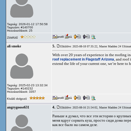
Tagság: 2026-01-12 17:50:58
Tagszám: #140700
Hozzászólások: 25
Zöldfülű
5.
ali smoke
Elküldve: 2025-08-18 07:35:22,
Master Madden 24 Ultima
With over 20 years of experience in the roofing ind
roof replacement in Flagstaff Arizona
, and roof
extend the life of your current one, we’re here to
Tagság: 2025-02-23 13:32:34
Tagszám: #140232
Hozzászólások: 3357
Kiváló dolgozó
4.
angrygoose631
Elküldve: 2025-08-16 21:54:02,
Master Madden 24 Ultima
Раньше я думал, что все эти истории о крупн
меня вдруг сорвать куш, просто сидя дома пере
как все было на самом деле.