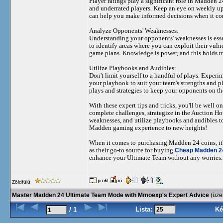
Player ratings play a significant role in Madden 2
and underrated players. Keep an eye on weekly upd
can help you make informed decisions when it co
Analyze Opponents' Weaknesses:
Understanding your opponents' weaknesses is esse
to identify areas where you can exploit their vuln
game plans. Knowledge is power, and this holds 
Utilize Playbooks and Audibles:
Don't limit yourself to a handful of plays. Expe
your playbook to suit your team's strengths and pl
plays and strategies to keep your opponents on th
With these expert tips and tricks, you'll be wel
complete challenges, strategize in the Auction Ho
weaknesses, and utilize playbooks and audibles to
Madden gaming experience to new heights!
When it comes to purchasing Madden 24 coins, i
as their go-to source for buying
Cheap Madden 2
enhance your Ultimate Team without any worries.
Zöldfülű
Master Madden 24 Ultimate Team Mode with Mmoexp's Expert Advice
(üze
Lista:
Ké
/ 1