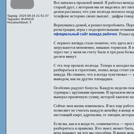
Все началось прошлой зимой. Я работал менед
старый друг, с которым мы не виделись лет пять
делом рассказал, что уже полгода неплохо подр
телефоне историю своих выплат... цифры говори
Tagság: 2025-08-16 21:51:37
Tagszám: #140419
Hozzászólások: 5
Вернувшись домой, я решил попробовать. Пер
регистрации, игры с подозрительными отзывами
официальный сайт вавада рабочее
. Решил п
С первого взгляда стало понятно, что здесь вс
загружаются мгновенно, никаких тормозов. Я н
через час у меня на счету было в три раза бол
десяти минут.
С тех пор прошло полгода. Теперь я заходил н
разбираться в стратегиях, понял, когда стоит 
никуда. Но главное, что я всегда чувствовал —
выводом, как на других площадках.
Особенно радуют бонусы. Каждую неделю появ
турниры с крупными призами. В прошлом месяце
выиграл приличную сумму, которой хватило на
Сейчас моя жизнь изменилась. Я все еще работ
позволяет не считать каждую копейку в конце м
настоящий азарт, адреналин, те эмоции, которы
Если вы, как и я когда-то, сомневаетесь — про
разберитесь в правилах. Кто знает, может быть
игра покажет, на что вы способны. В конце конц