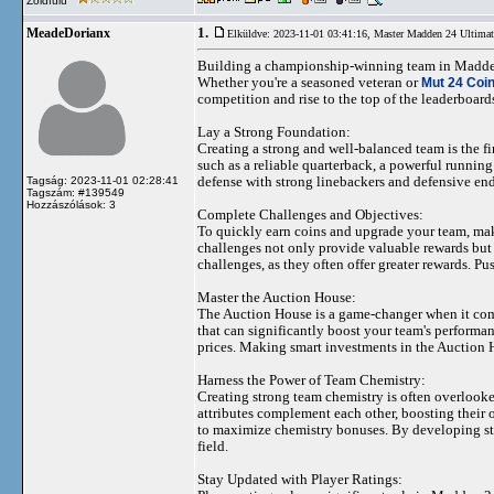
Zöldfülű
1.
MeadeDorianx
Elküldve: 2023-11-01 03:41:16,
Master Madden 24 Ultima
Building a championship-winning team in Madden 2
Whether you're a seasoned veteran or
Mut 24 Coi
competition and rise to the top of the leaderboard
Lay a Strong Foundation:
Creating a strong and well-balanced team is the f
such as a reliable quarterback, a powerful running
defense with strong linebackers and defensive ends
Tagság: 2023-11-01 02:28:41
Tagszám: #139549
Hozzászólások: 3
Complete Challenges and Objectives:
To quickly earn coins and upgrade your team, mak
challenges not only provide valuable rewards but
challenges, as they often offer greater rewards. Pus
Master the Auction House:
The Auction House is a game-changer when it come
that can significantly boost your team's performan
prices. Making smart investments in the Auction
Harness the Power of Team Chemistry:
Creating strong team chemistry is often overlook
attributes complement each other, boosting their 
to maximize chemistry bonuses. By developing str
field.
Stay Updated with Player Ratings: