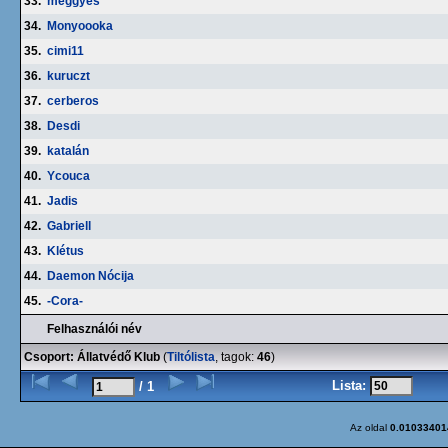
33.
meggyes
34.
Monyoooka
35.
cimi11
36.
kuruczt
37.
cerberos
38.
Desdi
39.
katalán
40.
Ycouca
41.
Jadis
42.
Gabriell
43.
Klétus
44.
Daemon Nócija
45.
-Cora-
Felhasználói név
Csoport: Állatvédő Klub
(
Tiltólista
, tagok:
46
)
Lista:
/ 1
Az oldal
0.01033401