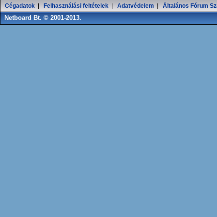
Cégadatok
|
Felhasználási feltételek
|
Adatvédelem
|
Általános Fórum Sz
Netboard Bt. © 2001-2013.