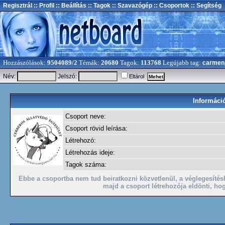
Regisztrál
:: Profil
:: Beállítás
:: Tagok
:: Szavazógép
:: Csoportok
:: Segítség
Hozzászólások:
9504089/2
Témák:
20680
Tagok:
113768
Legújabb tag:
carmen
Név:
Jelszó:
Eltárol
Információ
Csoport neve:
Csoport rövid leírása:
Létrehozó:
Létrehozás ideje:
Tagok száma:
Ebbe a csoportba nem tud beiratkozni közvetlenül, a véglegesíté
majd a csoport létrehozója eldönti, hog