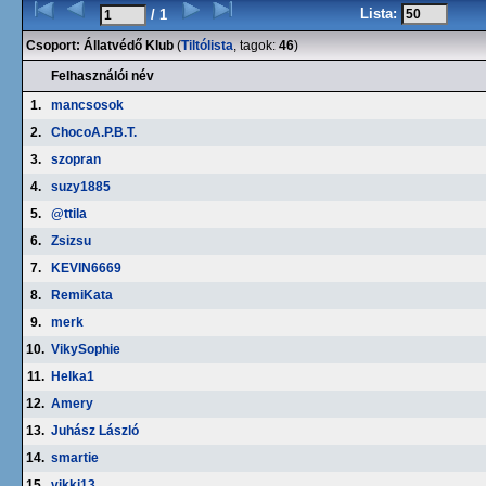
Lista:
/ 1
Csoport: Állatvédő Klub
(
Tiltólista
, tagok:
46
)
Felhasználói név
1.
mancsosok
2.
ChocoA.P.B.T.
3.
szopran
4.
suzy1885
5.
@ttila
6.
Zsizsu
7.
KEVIN6669
8.
RemiKata
9.
merk
10.
VikySophie
11.
Helka1
12.
Amery
13.
Juhász László
14.
smartie
15.
vikki13