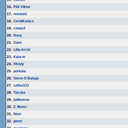
16.
Pék Viktor
17.
reeneeh
18.
CerbiKatács
19.
conan3
20.
Roxy
21.
Zümi
22.
Lilla-Archi
23.
Kata-m
24.
PAndy
25.
porkata
26.
Steve-O Balage
27.
szilva333
28.
Tücske
29.
juditosvat
30.
Z. Monci
31.
Niori
32.
gonzi