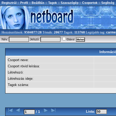
Regisztrál
:: Profil
:: Beállítás
:: Tagok
:: Szavazógép
:: Csoportok
:: Segítség
Hozzászólások:
9504077/28
Témák:
20677
Tagok:
113768
Legújabb tag:
carme
Név:
Jelszó:
Eltárol
Információ
Csoport neve:
Csoport rövid leírása:
Létrehozó:
Létrehozás ideje:
Tagok száma:
Lista:
/ 1