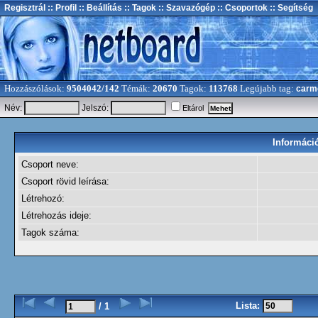
Regisztrál
:: Profil
:: Beállítás
:: Tagok
:: Szavazógép
:: Csoportok
:: Segítség
Hozzászólások:
9504042/142
Témák:
20670
Tagok:
113768
Legújabb tag:
carm
Név:
Jelszó:
Eltárol
Információ
Csoport neve:
Csoport rövid leírása:
Létrehozó:
Létrehozás ideje:
Tagok száma:
Lista:
/ 1