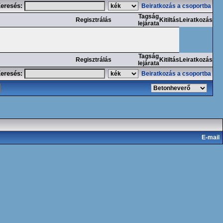
eresés:
Beiratkozás a csoportba
Tagság
Regisztrálás
Kitiltás
Leiratkozás
lejárata
Tagság
Regisztrálás
Kitiltás
Leiratkozás
lejárata
eresés:
Beiratkozás a csoportba
E-mail