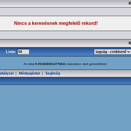
K
Nincs a keresésnek megfelelő rekord!
K
Lista:
Az oldal
0.0018360614776611
másodperc alatt generálódott.
abályzat
|
Médiaajánlat
|
Segítség