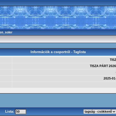
en_soler
Információk a csoportról - Taglista
TIS
TISZA PÁRT 2026
2025-01
Lista: