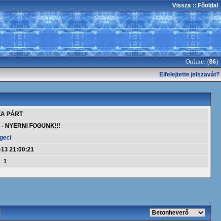
Vissza
:: Főoldal
Online: (
)
86
Elfelejtette jelszavát?
ZA PÁRT
 - NYERNI FOGUNK!!!
geci
-13 21:00:21
1