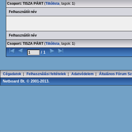
Csoport: TISZA PÁRT
(
Tiltólista
, tagok:
1
)
Felhasználói név
Felhasználói név
Csoport: TISZA PÁRT
(
Tiltólista
, tagok:
1
)
/ 1
Cégadatok
|
Felhasználási feltételek
|
Adatvédelem
|
Általános Fórum Sz
Netboard Bt. © 2001-2013.