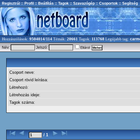
Regisztrál
:: Profil
:: Beállítás
:: Tagok
:: Szavazógép
:: Csoportok
:: Segítség
Hozzászólások:
9504014/114
Témák:
20661
Tagok:
113768
Legújabb tag:
carm
Név:
Jelszó:
Eltárol
Csoport neve:
Csoport rövid leírása:
Létrehozó:
Létrehozás ideje:
Tagok száma:
/ 1