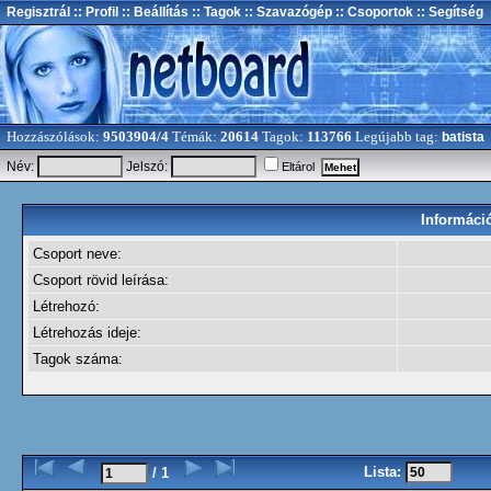
Regisztrál
:: Profil
:: Beállítás
:: Tagok
:: Szavazógép
:: Csoportok
:: Segítség
Hozzászólások:
9503904/4
Témák:
20614
Tagok:
113766
Legújabb tag:
batista
Név:
Jelszó:
Eltárol
Információ
Csoport neve:
Csoport rövid leírása:
Létrehozó:
Létrehozás ideje:
Tagok száma:
Lista:
/ 1