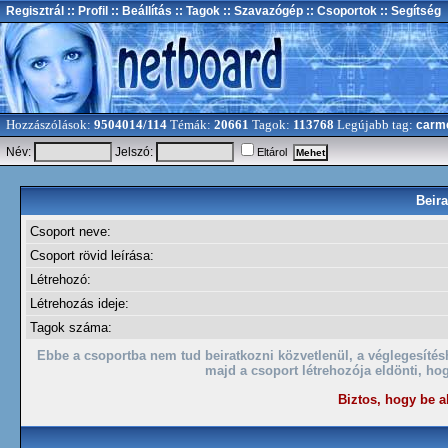
Regisztrál
:: Profil
:: Beállítás
:: Tagok
:: Szavazógép
:: Csoportok
:: Segítség
Hozzászólások:
9504014/114
Témák:
20661
Tagok:
113768
Legújabb tag:
carm
Név:
Jelszó:
Eltárol
Beira
Csoport neve:
Csoport rövid leírása:
Létrehozó:
Létrehozás ideje:
Tagok száma:
Ebbe a csoportba nem tud beiratkozni közvetlenül, a véglegesíté
majd a csoport létrehozója eldönti, hog
Biztos, hogy be a