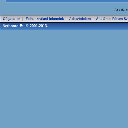
Az oldal
m
Cégadatok
|
Felhasználási feltételek
|
Adatvédelem
|
Általános Fórum Sz
Netboard Bt. © 2001-2013.