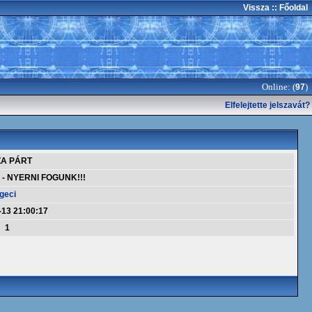
Vissza
:: Főoldal
Online: (
)
97
Elfelejtette jelszavát?
ZA PÁRT
 - NYERNI FOGUNK!!!
geci
-13 21:00:17
1