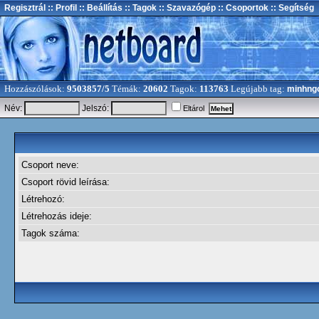
Regisztrál
:: Profil
:: Beállítás
:: Tagok
:: Szavazógép
:: Csoportok
:: Segítség
Hozzászólások:
9503857/5
Témák:
20602
Tagok:
113763
Legújabb tag:
minhng
Név:
Jelszó:
Eltárol
Csoport neve:
Csoport rövid leírása:
Létrehozó:
Létrehozás ideje:
Tagok száma: