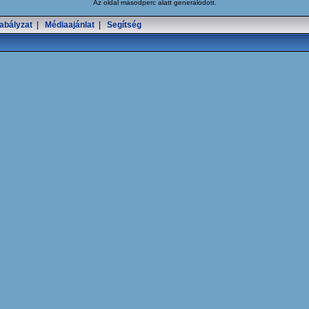
Az oldal
másodperc alatt generálódott.
abályzat
|
Médiaajánlat
|
Segítség