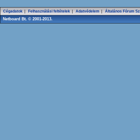
Cégadatok
|
Felhasználási feltételek
|
Adatvédelem
|
Általános Fórum Sz
Netboard Bt. © 2001-2013.