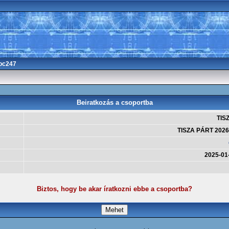
oc247
Beiratkozás a csoportba
TIS
TISZA PÁRT 2026
2025-01
Biztos, hogy be akar íratkozni ebbe a csoportba?