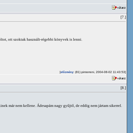
[7.]
ot, ott szoktak használt-régebbi könyvek is lenni.
[
: (81) pinterreni, 2004-08-02 11:43:53]
előzmény
[8.]
inek már nem kellene. Ádesapám nagy gyűjtő, de eddig nem jártam sikerrel.