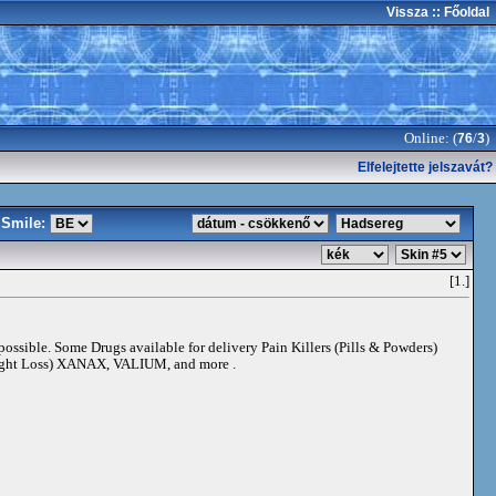
Vissza
:: Főoldal
Online: (
/
)
76
3
Elfelejtette jelszavát?
Smile:
[1.]
 possible. Some Drugs available for delivery Pain Killers (Pills & Powders)
t Loss) XANAX, VALIUM, and more .