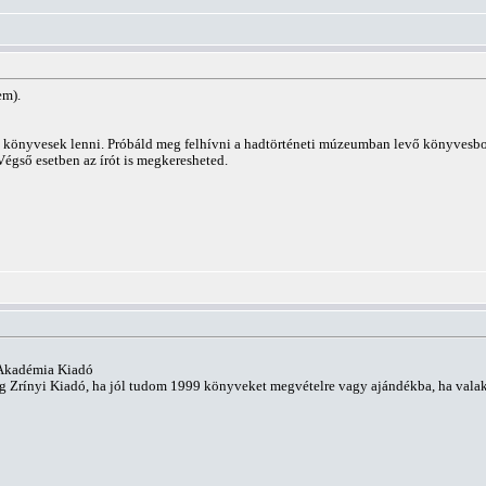
em).
 könyvesek lenni. Próbáld meg felhívni a hadtörténeti múzeumban levő könyvesbolt
Végső esetben az írót is megkeresheted.
 Akadémia Kiadó
 Zrínyi Kiadó, ha jól tudom 1999 könyveket megvételre vagy ajándékba, ha valak