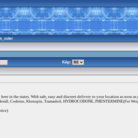
n_soler
Kép:
ere in the states. With safe, easy and discreet delivery to your location as soon as
rall, Codeine, Klonopin, Tramadoil, HYDROCODONE, PHENTERMINE(For Weigh
rice)