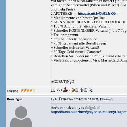
Wir bieten Ihnen Medikamente in bester Qualität w
verfügbar. Schmerzmittel (Pillen und Pulve
und mehr Preis)
2 APOTHEKE ==
https://cutt.ly/0r61JrKG
==
* Medikamente von bester Qualität
* KEIN VORHERIGES REZEPT ERFORDERLIC
* 100 % Anonymität, diskreter Versand
* Schneller KOSTENLOSER Versand (4 bis 7 Tag
* Treueprogramm
* Freundlicher Kundenservice
* 70 % Rabatt auf alle Bestellungen
+ Schneller weltweiter Versand!
+ 30 Tage Geld-zurück-Garantie!
+ Bestellen Sie 3 oder mehr Produkte und erhalte
+ Viele Zahlungsoptionen: Visa, MasterCard, Am
AGQBUTjNgD
Törzstag
174.
BorisRgey
Elküldve: 2024-02-24 23:28:35,
Páncélosok
Azért vannak aranyos dolgok is!
https://buon.hu/szines/golyoallo-mellenyt-kapo