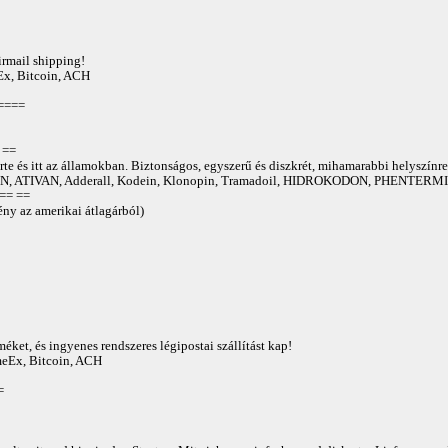
irmail shipping!
Ex, Bitcoin, ACH
====
==
te és itt az államokban. Biztonságos, egyszerű és diszkrét, mihamarabbi helyszínre
 ATIVAN, Adderall, Kodein, Klonopin, Tramadoil, HIDROKODON, PHENTERMIN
== ==
ny az amerikai átlagárból)
éket, és ingyenes rendszeres légipostai szállítást kap!
AmeEx, Bitcoin, ACH
=