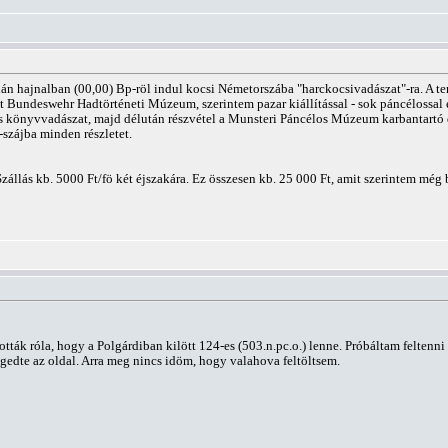
rdán hajnalban (00,00) Bp-röl indul kocsi Németorszába "harckocsivadászat"-ra. A te
 Bundeswehr Hadtörténeti Múzeum, szerintem pazar kiállítással - sok páncélossal é
 könyvvadászat, majd délután részvétel a Munsteri Páncélos Múzeum karbantartó dé
-szájba minden részletet.
Szállás kb. 5000 Ft/fö két éjszakára. Ez összesen kb. 25 000 Ft, amit szerintem mé
tották róla, hogy a Polgárdiban kilött 124-es (503.n.pc.o.) lenne. Próbáltam feltenni
gedte az oldal. Arra meg nincs idöm, hogy valahova feltöltsem.