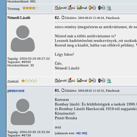
Hozzászólások: 981
Törzstag
82.
Némedi László
Elküldve: 2004-08-03 15:46:04,
Páncélosok
nincs remény (megnéztem az antikváriumot, de n
Nézted már a többi antikváriumot is?
Lesznek hadtörténelmi rendezvények, ott szoktak
Keresd meg a kiadót, hátha van elfekvő példány. 
Légy bátor!
Tagság: 2004-03-19 09:27:22
Tagszám: #9500
Üdv,
Hozzászólások: 30
Némedi László
Zöldfülű
81.
pinterreni
Elküldve: 2004-08-02 11:43:53,
Páncélosok
Keresem
Bombay lászló: És feldübörögtek a tankok 1990
és Bombay László Harckocsik 1916-tól napjainkig
Köszönettel:
Pintér Renáta
reni
Tagság: 2004-03-30 16:31:04
[válaszok erre:
]
#82
#83
Tagszám: #9739