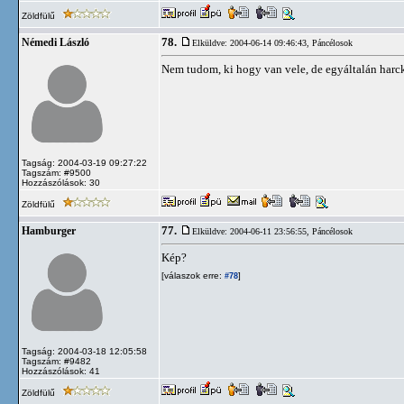
Zöldfülű
78.
Némedi László
Elküldve: 2004-06-14 09:46:43,
Páncélosok
Nem tudom, ki hogy van vele, de egyáltalán harc
Tagság: 2004-03-19 09:27:22
Tagszám: #9500
Hozzászólások: 30
Zöldfülű
77.
Hamburger
Elküldve: 2004-06-11 23:56:55,
Páncélosok
Kép?
[válaszok erre:
]
#78
Tagság: 2004-03-18 12:05:58
Tagszám: #9482
Hozzászólások: 41
Zöldfülű