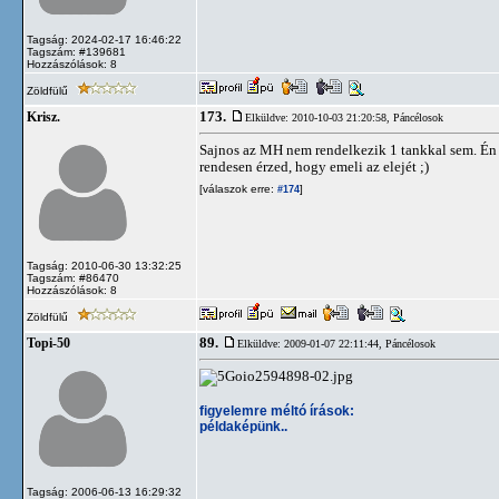
Tagság: 2024-02-17 16:46:22
Tagszám: #139681
Hozzászólások: 8
Zöldfülű
173.
Krisz.
Elküldve: 2010-10-03 21:20:58,
Páncélosok
Sajnos az MH nem rendelkezik 1 tankkal sem. Én 
rendesen érzed, hogy emeli az elejét ;)
[válaszok erre:
]
#174
Tagság: 2010-06-30 13:32:25
Tagszám: #86470
Hozzászólások: 8
Zöldfülű
89.
Topi-50
Elküldve: 2009-01-07 22:11:44,
Páncélosok
figyelemre méltó írások:
példaképünk..
Tagság: 2006-06-13 16:29:32