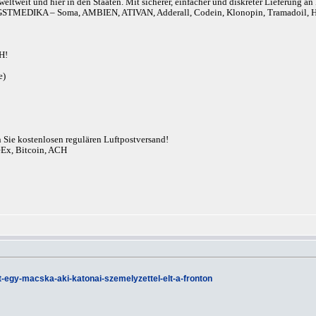
eltweit und hier in den Staaten. Mit sicherer, einfacher und diskreter Lieferung 
r). ANGSTMEDIKA – Soma, AMBIEN, ATIVAN, Adderall, Codein, Klonopin, Tram
H!
e)
n Sie kostenlosen regulären Luftpostversand!
eEx, Bitcoin, ACH
tt-egy-macska-aki-katonai-szemelyzettel-elt-a-fronton