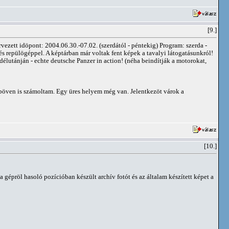
[9.]
rvezett idöpont: 2004.06.30.-07.02. (szerdától - péntekig) Program: szerda -
s repülögéppel. A képtárban már voltak fent képek a tavalyi látogatásunkról!
lutánján - echte deutsche Panzer in action! (néha beindítják a motorokat,
g böven is számoltam. Egy üres helyem még van. Jelentkezöt várok a
[10.]
 a gépröl hasoló pozícióban készült archív fotót és az általam készített képet a