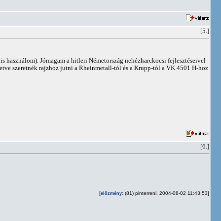
[5.]
 is használom). Jómagam a hitleri Németország nehézharckocsi fejlesztéseivel
letve szeretnék rajzhoz jutni a Rheinmetall-tól és a Krupp-tól a VK 4501 H-hoz
[6.]
[
: (81) pinterreni, 2004-08-02 11:43:53]
előzmény