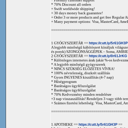
* Friendly customer support
* 70% Discount all orders
+ Swift worldwide shipping!
+ 30 days money back guarantee!
+ Order 3 or more products and get free Regular A
+ Many payment options: Visa, MasterCard, Ame
======================================
1 GYÓGYSZERTÁR ==
https://cutt.ly/5r61GH3P
A legjobb minőségű kábítószert kínáljuk világszer
és porok) SZONGONSÁGGÉPEK – Soma, AMBIEN,
2 GYÓGYSZERTÁR ==
https://cutt.ly/0r61JrKG
* Különleges internetes árak (akár %-os kedvezmé
* A legjobb minőségű gyógyszerek
* NINCS SZÜKSÉG ELŐZETES VÍVRA!
* 100% névtelenség, diszkrét szállítás
* Gyors INGYENES kiszállítás (4-7 nap)
* Hűségprogram
* Barátságos ügyfélszolgálat
* Barátságos ügyfélszolgálat
* 70% Kedvezmény minden rendelésre
+3 nap visszaszállítás! Rendeljen 3 vagy több term
+ Számos fizetési lehetőség: Visa, MasterCard, 
======================================
1 APOTHEKE ==
https://cutt.ly/5r61GH3P
==