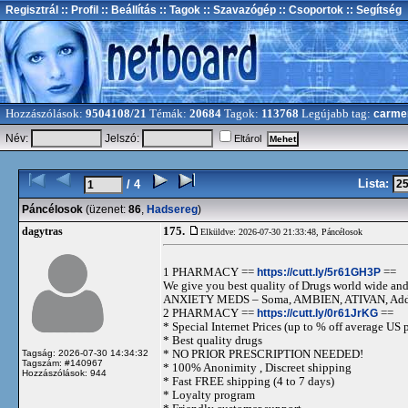
Regisztrál
:: Profil
:: Beállítás
:: Tagok
:: Szavazógép
:: Csoportok
:: Segítség
Hozzászólások:
9504108/21
Témák:
20684
Tagok:
113768
Legújabb tag:
carme
Név:
Jelszó:
Eltárol
Lista:
/ 4
Páncélosok
(üzenet:
86
,
Hadsereg
)
175.
dagytras
Elküldve: 2026-07-30 21:33:48,
Páncélosok
1 PHARMACY ==
https://cutt.ly/5r61GH3P
==
We give you best quality of Drugs world wide and h
ANXIETY MEDS – Soma, AMBIEN, ATIVAN, Adde
2 PHARMACY ==
https://cutt.ly/0r61JrKG
==
* Special Internet Prices (up to % off average US p
* Best quality drugs
* NO PRIOR PRESCRIPTION NEEDED!
Tagság: 2026-07-30 14:34:32
Tagszám: #140967
* 100% Anonimity , Discreet shipping
Hozzászólások: 944
* Fast FREE shipping (4 to 7 days)
* Loyalty program