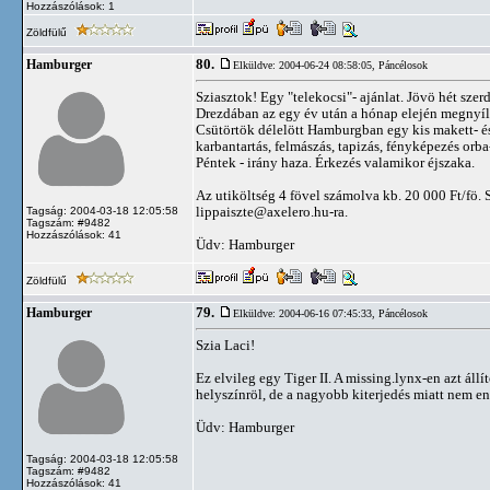
Hozzászólások: 1
Zöldfülű
80.
Hamburger
Elküldve: 2004-06-24 08:58:05,
Páncélosok
Sziasztok! Egy "telekocsi"- ajánlat. Jövö hét sze
Drezdában az egy év után a hónap elején megnyílt
Csütörtök délelött Hamburgban egy kis makett- és
karbantartás, felmászás, tapizás, fényképezés orba
Péntek - irány haza. Érkezés valamikor éjszaka.
Az utiköltség 4 fövel számolva kb. 20 000 Ft/fö. 
lippaiszte@axelero.hu-ra
.
Tagság: 2004-03-18 12:05:58
Tagszám: #9482
Hozzászólások: 41
Üdv: Hamburger
Zöldfülű
79.
Hamburger
Elküldve: 2004-06-16 07:45:33,
Páncélosok
Szia Laci!
Ez elvileg egy Tiger II. A missing.lynx-en azt állí
helyszínröl, de a nagyobb kiterjedés miatt nem en
Üdv: Hamburger
Tagság: 2004-03-18 12:05:58
Tagszám: #9482
Hozzászólások: 41