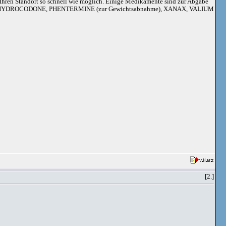
an Ihren Standort so schnell wie möglich. Einige Medikamente sind zur Abgabe
adoil, HYDROCODONE, PHENTERMINE (zur Gewichtsabnahme), XANAX, VALIUM
[2.]