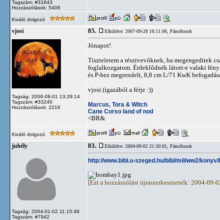
Tagszám: #31643
Hozzászólások: 5406
Kiváló dolgozó
85.
vjosi
Elküldve: 2007-09-28 16:11:06,
Páncélosok
Jónapot!
Tiszteletem a résztvevőknek, ha megengeditek csa
foglalkozgatom. Érdeklődnék látott-e valaki fényk
és P-hez megrendelt, 8,8 cm L/71 KwK befogadásá
vjosi (igazából a férje :))
Tagság: 2006-08-01 13:29:14
Tagszám: #33240
Marcus, Tora & Witch
Hozzászólások: 2216
Cane Corso land of nod
<BR&
Kiváló dolgozó
83.
juhély
Elküldve: 2004-09-02 21:50:01,
Páncélosok
http://www.bibl.u-szeged.hu/bibl/mil/ww2/kony
[Ezt a hozzászólást újraszerkesztették: 2004-09-
Tagság: 2004-01-02 11:15:48
Tagszám: #7942