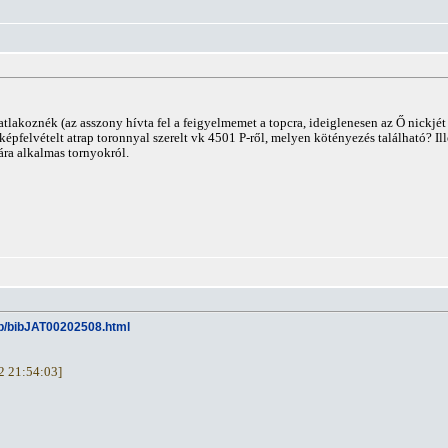
tlakoznék (az asszony hívta fel a feigyelmemet a topcra, ideiglenesen az Ő nickjét
épfelvételt atrap toronnyal szerelt vk 4501 P-ről, melyen kötényezés található? Il
ra alkalmas tornyokról.
v/b/bibJAT00202508.html
02 21:54:03]