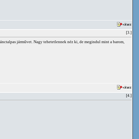
[3.]
nctalpas járművet. Nagy tehetetlennek néz ki, de megindul mint a barom,
[4.]