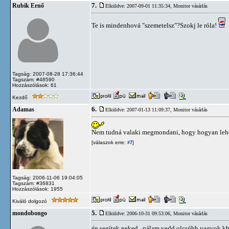
7.
Rubik Ernő
Elküldve: 2007-09-01 11:35:34,
Monitor vásárlás
Te is mindenhová "szemetelsz"?Szokj le róla!
Tagság: 2007-08-28 17:36:44
Tagszám: #48590
Hozzászólások: 61
Kezdő
6.
Adamas
Elküldve: 2007-01-13 11:09:37,
Monitor vásárlás
Nem tudná valaki megmondani, hogy hogyan lehet
[válaszok erre:
]
#7
Tagság: 2006-11-06 19:04:05
Tagszám: #36831
Hozzászólások: 1955
Kiváló dolgozó
5.
mondobongo
Elküldve: 2006-10-31 09:53:06,
Monitor vásárlás
én segítek neked...nálam vedd.olcsóbb vagyok k