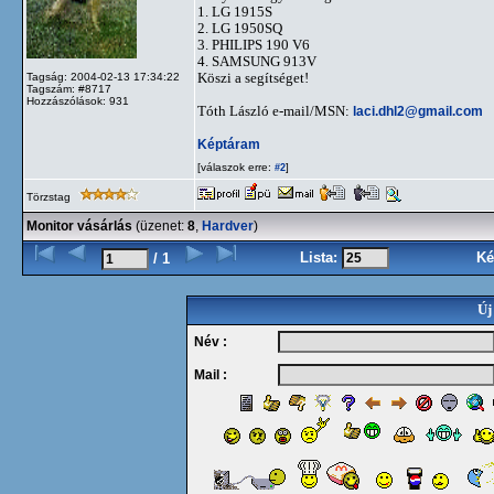
1. LG 1915S
2. LG 1950SQ
3. PHILIPS 190 V6
4. SAMSUNG 913V
Köszi a segítséget!
Tagság: 2004-02-13 17:34:22
Tagszám: #8717
Hozzászólások: 931
Tóth László e-mail/MSN:
laci.dhl2@gmail.com
Képtáram
[válaszok erre:
]
#2
Törzstag
Monitor vásárlás
(üzenet:
8
,
Hardver
)
Lista:
Ké
/ 1
Új
Név :
Mail :