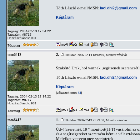
Tóth László e-mail/MSN:
laci.dhl2@gmail.com
Képtáram
Tagság: 2004-02-13 17:34:22
Tagszám: #8717
Hozzászólások: 931
Törzstag
2.
toto6412
Elküldve: 2006-02-14 18:18:10,
Monitor vásárlás
Szakértő Urak, hol vannak ,segítsenek szerencsét
Tóth László e-mail/MSN:
laci.dhl2@gmail.com
Képtáram
[válaszok erre:
]
#3
Tagság: 2004-02-13 17:34:22
Tagszám: #8717
Hozzászólások: 931
Törzstag
1.
toto6412
Elküldve: 2006-02-13 21:29:31,
Monitor vásárlás
Üdv! Szeretnék 19 " monitort(TFT) vásárolni az o
és a segítségeteket szeretném kérni a választásban
Melyiket vegyem meg szerintetek: