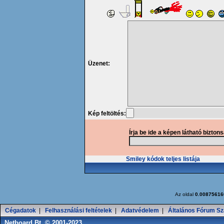
Üzenet:
Kép feltöltés:
Írja be ide a képen látható bizton
Smiley kódok teljes listája
Az oldal
0.00875616
Cégadatok
|
Felhasználási feltételek
|
Adatvédelem
|
Általános Fórum Sz
Netboard Bt. © 2001-2023.