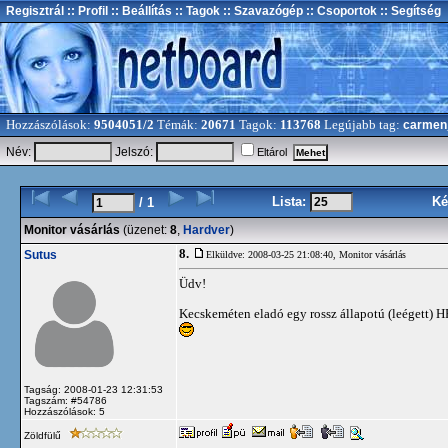
Regisztrál
:: Profil
:: Beállítás
:: Tagok
:: Szavazógép
:: Csoportok
:: Segítség
Hozzászólások:
9504051/2
Témák:
20671
Tagok:
113768
Legújabb tag:
carmen
Név:
Jelszó:
Eltárol
Lista:
Ké
/ 1
Monitor vásárlás
(üzenet:
8
,
Hardver
)
8.
Sutus
Elküldve: 2008-03-25 21:08:40,
Monitor vásárlás
Üdv!
Kecskeméten eladó egy rossz állapotú (leégett)
Tagság: 2008-01-23 12:31:53
Tagszám: #54786
Hozzászólások: 5
Zöldfülű