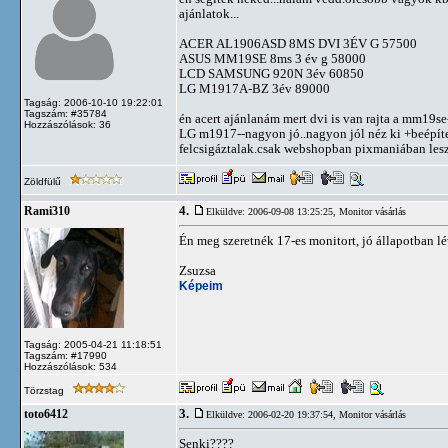
ajánlatok...
ACER AL1906ASD 8MS DVI 3ÉV G 57500
ASUS MM19SE 8ms 3 év g 58000
LCD SAMSUNG 920N 3év 60850
LG M1917A-BZ 3év 89000
Tagság: 2006-10-10 19:22:01
Tagszám: #35784
én acert ajánlanám mert dvi is van rajta a mm19s
Hozzászólások: 36
LG m1917--nagyon jó..nagyon jól néz ki +beépítet
felcsigáztalak.csak webshopban pixmaniában lesz 
Zöldfülű
4.
Rami310
Elküldve: 2006-09-08 13:25:25,
Monitor vásárlás
Én meg szeretnék 17-es monitort, jó állapotban l
Zsuzsa
Képeim
Tagság: 2005-04-21 11:18:51
Tagszám: #17990
Hozzászólások: 534
Törzstag
3.
toto6412
Elküldve: 2006-02-20 19:37:54,
Monitor vásárlás
Senki????