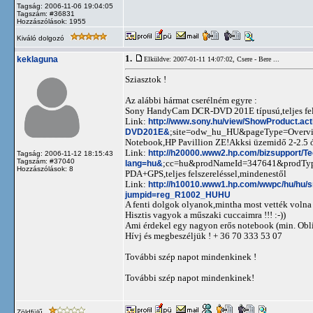
Tagság: 2006-11-06 19:04:05
Tagszám: #36831
Hozzászólások: 1955
Kiváló dolgozó
1.
keklaguna
Elküldve: 2007-01-11 14:07:02,
Csere - Bere ...
Sziasztok !
Az alábbi hármat cserélném egyre :
Sony HandyCam DCR-DVD 201E típusú,teljes felsze
Link:
http://www.sony.hu/view/ShowProduct.ac
DVD201E&
;site=odw_hu_HU&pageType=Over
Notebook,HP Pavillion ZE!Akksi üzemidő 2-2.5 ó
Link:
http://h20000.www2.hp.com/bizsupport/T
Tagság: 2006-11-12 18:15:43
Tagszám: #37040
lang=hu&
;cc=hu&prodNameId=347641&prodTy
Hozzászólások: 8
PDA+GPS,teljes felszereléssel,mindenestől
Link:
http://h10010.www1.hp.com/wwpc/hu/hu
jumpid=reg_R1002_HUHU
A fenti dolgok olyanok,mintha most vették volna
Hisztis vagyok a műszaki cuccaimra !!! :-))
Ami érdekel egy nagyon erős notebook (min. Obli
Hívj és megbeszéljük ! + 36 70 333 53 07
További szép napot mindenkinek !
További szép napot mindenkinek!
Zöldfülű