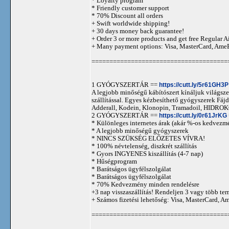
* Loyalty program
* Friendly customer support
* 70% Discount all orders
+ Swift worldwide shipping!
+ 30 days money back guarantee!
+ Order 3 or more products and get free Regular A
+ Many payment options: Visa, MasterCard, Ame
======================================
1 GYÓGYSZERTÁR ==
https://cutt.ly/5r61GH3P
A legjobb minőségű kábítószert kínáljuk világszer
szállítással. Egyes kézbesíthető gyógyszerek 
Adderall, Kodein, Klonopin, Tramadoil, HID
2 GYÓGYSZERTÁR ==
https://cutt.ly/0r61JrKG
* Különleges internetes árak (akár %-os kedvezmé
* A legjobb minőségű gyógyszerek
* NINCS SZÜKSÉG ELŐZETES VÍVRA!
* 100% névtelenség, diszkrét szállítás
* Gyors INGYENES kiszállítás (4-7 nap)
* Hűségprogram
* Barátságos ügyfélszolgálat
* Barátságos ügyfélszolgálat
* 70% Kedvezmény minden rendelésre
+3 nap visszaszállítás! Rendeljen 3 vagy több term
+ Számos fizetési lehetőség: Visa, MasterCard, 
======================================