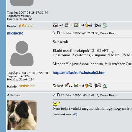
Tagság: 2007-08-28 17:36:44
Tagszám: #48590
Hozzászólások: 61
Kezdő
3.
micilacko
Elküldve: 2007-05-21 21:21:36,
Csere - Bere ...
Sziasztok..
Eladó oszcilloszkópok 13 - 65 eFT -ig
1 csatornás, 2 csatornás, 2 sugaras, 5 MHz - 75 M
Mindenféle javításhoz, hobbira, fejlesztéshez Osz
http://micilacko.fw.hu/sale3.htm
Tagság: 2003-05-10 22:20:28
Tagszám: #3924
Hozzászólások: 194
Haladó
2.
Adamas
Elküldve: 2007-01-13 11:07:16,
Csere - Bere ...
Nem tudná valaki megmondani, hogy hogyan lehet
[válaszok erre:
]
#4