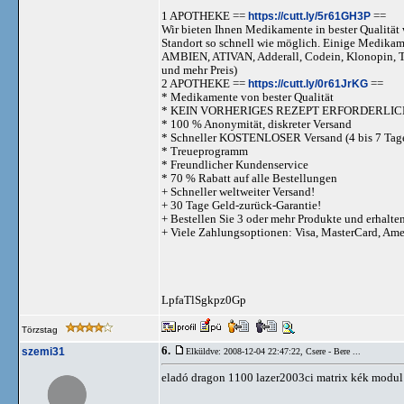
1 APOTHEKE ==
https://cutt.ly/5r61GH3P
==
Wir bieten Ihnen Medikamente in bester Qualität w
Standort so schnell wie möglich. Einige Medika
AMBIEN, ATIVAN, Adderall, Codein, Klonopi
und mehr Preis)
2 APOTHEKE ==
https://cutt.ly/0r61JrKG
==
* Medikamente von bester Qualität
* KEIN VORHERIGES REZEPT ERFORDERLIC
* 100 % Anonymität, diskreter Versand
* Schneller KOSTENLOSER Versand (4 bis 7 Tag
* Treueprogramm
* Freundlicher Kundenservice
* 70 % Rabatt auf alle Bestellungen
+ Schneller weltweiter Versand!
+ 30 Tage Geld-zurück-Garantie!
+ Bestellen Sie 3 oder mehr Produkte und erhalte
+ Viele Zahlungsoptionen: Visa, MasterCard, Am
LpfaTlSgkpz0Gp
Törzstag
6.
szemi31
Elküldve: 2008-12-04 22:47:22,
Csere - Bere ...
eladó dragon 1100 lazer2003ci matrix kék modu