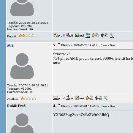
Tagság: 2008-05-28 15:44:27
Tagszám: #59794
Hozzászólások: 96
Kezdő
5.
atisi
Elküldve: 2008-09-23 14:40:21,
Csere - Bere ...
Sziasztok!
754 pines AMD procit keresek 3000-s felettit ha l
atisi.
Tagság: 2007-10-30 09:26:11
Tagszám: #50991
Hozzászólások: 11
Zöldfülű
4.
Rubik Ernő
Elküldve: 2007-09-01 11:43:55,
Csere - Bere ...
YXR082wgZvxnZyBtZWtrb3JhIQ==