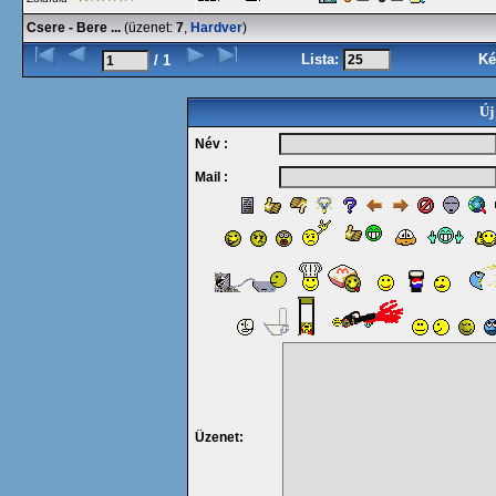
Csere - Bere ...
(üzenet:
7
,
Hardver
)
Lista:
Ké
/ 1
Új
Név :
Mail :
Üzenet: