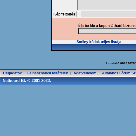
Kép feltöltés:
Írja be ide a képen látható bizton
Smiley kódok teljes listája
Az oldal
0.00692820
Cégadatok
|
Felhasználási feltételek
|
Adatvédelem
|
Általános Fórum Sz
Netboard Bt. © 2001-2023.