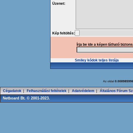
Üzenet:
Kép feltöltés:
Írja be ide a képen látható bizton
Smiley kódok teljes listája
Az oldal
0.00898599
Cégadatok
|
Felhasználási feltételek
|
Adatvédelem
|
Általános Fórum Sz
Netboard Bt. © 2001-2023.