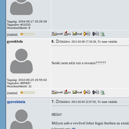
Tagság: 2004-06-17 20:26:39
Tagszám: #11033
Hozzászólások: 8
Zöldfülű
8.
gyerekbela
Elküldve: 2011-02-08 17:56:58,
Tv tuner vásárlás
Senki nem nézi ezt a rovatot??????
Tagság: 2010-06-15 20:55:02
Tagszám: #85997
Hozzászólások: 11
Zöldfülű
7.
gyerekbela
Elküldve: 2011-02-04 22:07:05,
Tv tuner vásárlás
HElló!
Milyen usb-s vevővel lehet fogni freeben az ext
[válaszok erre:
]