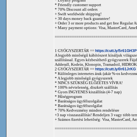
* Loyalty program
* Friendly customer support
* 70% Discount all orders
+ Swift worldwide shipping!
+ 30 days money back guarantee!
+ Order 3 or more products and get free Regular A
+ Many payment options: Visa, MasterCard, Ame
======================================
1 GYÓGYSZERTÁR ==
https://cutt.ly/5r61GH3P
A legjobb minőségű kábítószert kínáljuk világszer
szállítással. Egyes kézbesíthető gyógyszerek 
Adderall, Kodein, Klonopin, Tramadoil, HID
2 GYÓGYSZERTÁR ==
https://cutt.ly/0r61JrKG
* Különleges internetes árak (akár %-os kedvezmé
* A legjobb minőségű gyógyszerek
* NINCS SZÜKSÉG ELŐZETES VÍVRA!
* 100% névtelenség, diszkrét szállítás
* Gyors INGYENES kiszállítás (4-7 nap)
* Hűségprogram
* Barátságos ügyfélszolgálat
* Barátságos ügyfélszolgálat
* 70% Kedvezmény minden rendelésre
+3 nap visszaszállítás! Rendeljen 3 vagy több term
+ Számos fizetési lehetőség: Visa, MasterCard, 
======================================