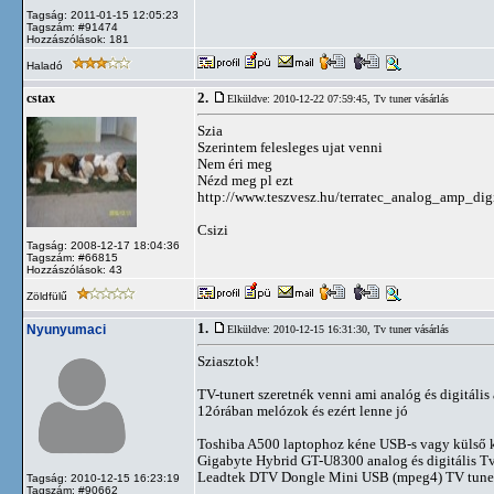
Tagság: 2011-01-15 12:05:23
Tagszám: #91474
Hozzászólások: 181
Haladó
2.
cstax
Elküldve: 2010-12-22 07:59:45,
Tv tuner vásárlás
Szia
Szerintem felesleges ujat venni
Nem éri meg
Nézd meg pl ezt
http://www.teszvesz.hu/terratec_analog_amp_di
Csizi
Tagság: 2008-12-17 18:04:36
Tagszám: #66815
Hozzászólások: 43
Zöldfülű
1.
Nyunyumaci
Elküldve: 2010-12-15 16:31:30,
Tv tuner vásárlás
Sziasztok!
TV-tunert szeretnék venni ami analóg és digitális
12órában melózok és ezért lenne jó
Toshiba A500 laptophoz kéne USB-s vagy külső kárt
Gigabyte Hybrid GT-U8300 analog és digitális Tv
Leadtek DTV Dongle Mini USB (mpeg4) TV tuner
Tagság: 2010-12-15 16:23:19
Tagszám: #90662