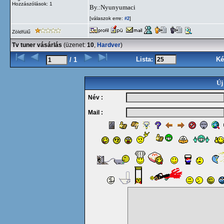
Hozzászólások: 1
By.:Nyunyumaci
[válaszok erre:
]
#2
Zöldfülű
Tv tuner vásárlás
(üzenet:
10
,
Hardver
)
Lista:
Ké
/ 1
Új
Név :
Mail :