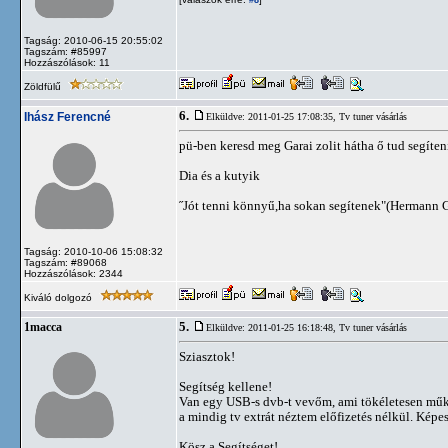
#8
Tagság: 2010-06-15 20:55:02
Tagszám: #85997
Hozzászólások: 11
Zöldfülű
6.
Ihász Ferencné
Elküldve: 2011-01-25 17:08:35,
Tv tuner vásárlás
pü-ben keresd meg Garai zolit hátha ő tud segíten
Dia és a kutyik
˝Jót tenni könnyű,ha sokan segítenek"(Hermann 
Tagság: 2010-10-06 15:08:32
Tagszám: #89068
Hozzászólások: 2344
Kiváló dolgozó
5.
1macca
Elküldve: 2011-01-25 16:18:48,
Tv tuner vásárlás
Sziasztok!
Segítség kellene!
Van egy USB-s dvb-t vevőm, ami tökéletesen működ
a mindig tv extrát néztem előfizetés nélkül. Képe
Kösz a Segítséget!