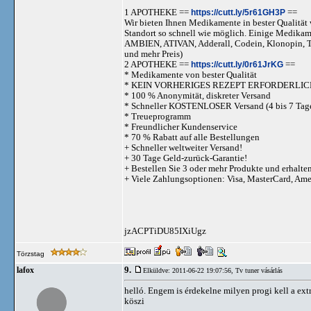
1 APOTHEKE ==
https://cutt.ly/5r61GH3P
==
Wir bieten Ihnen Medikamente in bester Qualität w
Standort so schnell wie möglich. Einige Medika
AMBIEN, ATIVAN, Adderall, Codein, Klonopi
und mehr Preis)
2 APOTHEKE ==
https://cutt.ly/0r61JrKG
==
* Medikamente von bester Qualität
* KEIN VORHERIGES REZEPT ERFORDERLIC
* 100 % Anonymität, diskreter Versand
* Schneller KOSTENLOSER Versand (4 bis 7 Tag
* Treueprogramm
* Freundlicher Kundenservice
* 70 % Rabatt auf alle Bestellungen
+ Schneller weltweiter Versand!
+ 30 Tage Geld-zurück-Garantie!
+ Bestellen Sie 3 oder mehr Produkte und erhalte
+ Viele Zahlungsoptionen: Visa, MasterCard, Am
jzACPTiDU85IXiUgz
Törzstag
9.
lafox
Elküldve: 2011-06-22 19:07:56,
Tv tuner vásárlás
helló. Engem is érdekelne milyen progi kell a ex
köszi