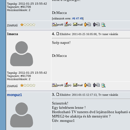
Tagság: 2011-01-25 15:55:42
Tagszám: #91706
Hozzászólások: 2
Dr.Macca
[válaszok erre:
]
#6
#7
#9
Zöldfülű
4.
1macca
Elküldve: 2011-01-25 16:05:00,
Tv tuner vásárlás
Szép napot!
Dr.Macca
Tagság: 2011-01-25 15:55:42
Tagszám: #91706
Hozzászólások: 2
Zöldfülű
3.
monguz1
Elküldve: 2011-01-15 12:17:13,
Tv tuner vásárlás
Sziasztok!
Egy kérdésem lenne !
Hordozható TV tuneres dvd lejátszóhoz kapható e 
MPEG2-be alakitja és kb mennyiért ?
Üdv. monguz1