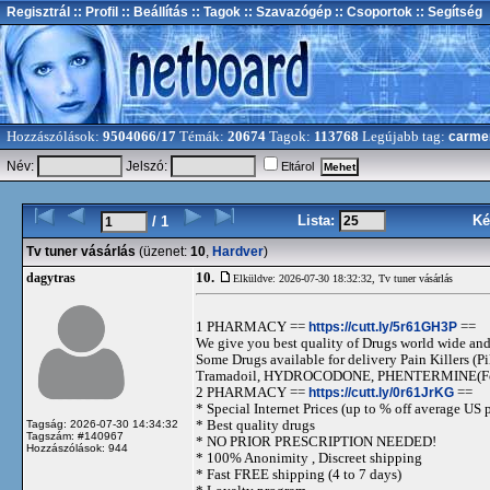
Regisztrál
:: Profil
:: Beállítás
:: Tagok
:: Szavazógép
:: Csoportok
:: Segítség
Hozzászólások:
9504066/17
Témák:
20674
Tagok:
113768
Legújabb tag:
carme
Név:
Jelszó:
Eltárol
Lista:
Ké
/ 1
Tv tuner vásárlás
(üzenet:
10
,
Hardver
)
10.
dagytras
Elküldve: 2026-07-30 18:32:32,
Tv tuner vásárlás
1 PHARMACY ==
https://cutt.ly/5r61GH3P
==
We give you best quality of Drugs world wide and h
Some Drugs available for delivery Pain Killers
Tramadoil, HYDROCODONE, PHENTERMINE(For 
2 PHARMACY ==
https://cutt.ly/0r61JrKG
==
* Special Internet Prices (up to % off average US p
* Best quality drugs
Tagság: 2026-07-30 14:34:32
Tagszám: #140967
* NO PRIOR PRESCRIPTION NEEDED!
Hozzászólások: 944
* 100% Anonimity , Discreet shipping
* Fast FREE shipping (4 to 7 days)