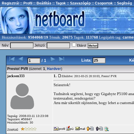
Regisztrál
:: Profil
:: Beállítás
:: Tagok
:: Szavazógép
:: Csoportok
:: Segítség
Hozzászólások:
9504068/19
Témák:
20675
Tagok:
113768
Legújabb tag:
carme
Név:
Jelszó:
Eltárol
Lista:
Ké
/ 1
Presto! PVR
(üzenet:
1
,
Hardver
)
1.
jackson333
Elküldve: 2011-03-25 20:10:03,
Presto! PVR
Sziasztok!
Tudnátok segíteni, hogy egy Gigabyte P5100 anal
testreszabni, rendezgetni?
Arra már sikerült rájönnöm, hogy lehet a csatorn
Tagság: 2008-03-11 13:23:08
Tagszám: #56947
Hozzászólások: 30
Zöldfülű