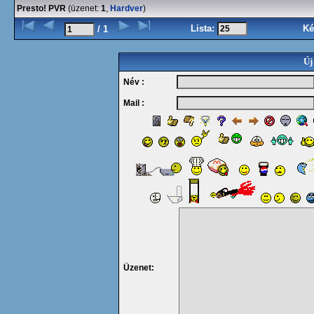
Presto! PVR
(üzenet:
1
,
Hardver
)
Lista:
Ké
/ 1
Új
Név :
Mail :
Üzenet: