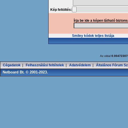
Kép feltöltés:
Írja be ide a képen látható bizton
Smiley kódok teljes listája
Az oldal
0.00472307
Cégadatok
|
Felhasználási feltételek
|
Adatvédelem
|
Általános Fórum Sz
Netboard Bt. © 2001-2023.