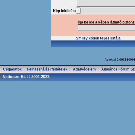
Kép feltöltés:
Írja be ide a képen látható bizton
Smiley kódok teljes listája
Az oldal
0.00383090
Cégadatok
|
Felhasználási feltételek
|
Adatvédelem
|
Általános Fórum Sz
Netboard Bt. © 2001-2023.