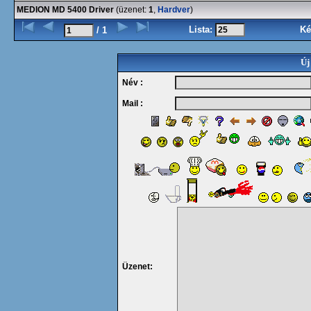
MEDION MD 5400 Driver
(üzenet:
1
,
Hardver
)
Lista:
Ké
/ 1
Új
Név :
Mail :
Üzenet: