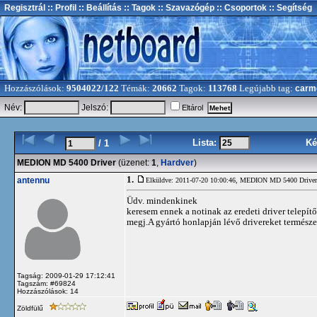
Regisztrál
:: Profil
:: Beállítás
:: Tagok
:: Szavazógép
:: Csoportok
:: Segítség
Hozzászólások:
9504022/122
Témák:
20662
Tagok:
113768
Legújabb tag:
carm
Név:
Jelszó:
Eltárol
Lista:
Ké
/ 1
MEDION MD 5400 Driver
(üzenet:
1
,
Hardver
)
1.
antennu
Elküldve: 2011-07-20 10:00:46,
MEDION MD 5400 Driver
Üdv. mindenkinek
keresem ennek a notinak az eredeti driver telepítő
megj.A gyártó honlapján lévő drivereket természe
Tagság: 2009-01-29 17:12:41
Tagszám: #69824
Hozzászólások: 14
Zöldfülű