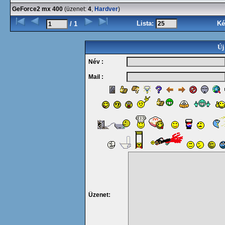
GeForce2 mx 400
(üzenet:
4
,
Hardver
)
Lista:
Ké
/ 1
Új
Név :
Mail :
Üzenet: