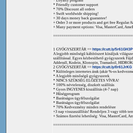
* Loyalty program
* Friendly customer support
* 70% Discount all orders
+ Swift worldwide shipping!
+ 30 days money back guarantee!
+ Order 3 or more products and get free Regular A
+ Many payment options: Visa, MasterCard, Ame
======================================
1 GYÓGYSZERTÁR ==
https://cutt.ly/5r61GH3P
A legjobb minőségű kábítószert kínáljuk világszer
szállítással. Egyes kézbesíthető gyógyszerek 
Adderall, Kodein, Klonopin, Tramadoil, HID
2 GYÓGYSZERTÁR ==
https://cutt.ly/0r61JrKG
* Különleges internetes árak (akár %-os kedvezmé
* A legjobb minőségű gyógyszerek
* NINCS SZÜKSÉG ELŐZETES VÍVRA!
* 100% névtelenség, diszkrét szállítás
* Gyors INGYENES kiszállítás (4-7 nap)
* Hűségprogram
* Barátságos ügyfélszolgálat
* Barátságos ügyfélszolgálat
* 70% Kedvezmény minden rendelésre
+3 nap visszaszállítás! Rendeljen 3 vagy több term
+ Számos fizetési lehetőség: Visa, MasterCard, 
======================================