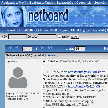
Regisztrál
:: Profil
:: Beállítás
:: Tagok
:: Szavazógép
:: Csoportok
:: Segítség
Hozzászólások:
9503865/13
Témák:
20605
Tagok:
113764
Legújabb tag:
xiang
Név:
Jelszó:
Eltárol
Lista:
Ké
/ 1
GeForce2 mx 400
(üzenet:
4
,
Hardver
)
4.
dagytras
Elküldve: 2026-07-30 22:14:27,
GeForce2 mx 400
1 PHARMACY ==
https://cutt.ly/5r61GH3P
==
We give you best quality of Drugs world wide and h
Some Drugs available for delivery Pain Killers
Tramadoil, HYDROCODONE, PHENTERMINE(For 
2 PHARMACY ==
https://cutt.ly/0r61JrKG
==
* Special Internet Prices (up to % off average US p
* Best quality drugs
Tagság: 2026-07-30 14:34:32
Tagszám: #140967
* NO PRIOR PRESCRIPTION NEEDED!
Hozzászólások: 944
* 100% Anonimity , Discreet shipping
* Fast FREE shipping (4 to 7 days)