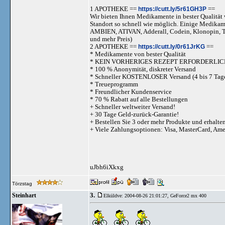
1 APOTHEKE ==
https://cutt.ly/5r61GH3P
==
Wir bieten Ihnen Medikamente in bester Qualität w
Standort so schnell wie möglich. Einige Medika
AMBIEN, ATIVAN, Adderall, Codein, Klonopi
und mehr Preis)
2 APOTHEKE ==
https://cutt.ly/0r61JrKG
==
* Medikamente von bester Qualität
* KEIN VORHERIGES REZEPT ERFORDERLIC
* 100 % Anonymität, diskreter Versand
* Schneller KOSTENLOSER Versand (4 bis 7 Tag
* Treueprogramm
* Freundlicher Kundenservice
* 70 % Rabatt auf alle Bestellungen
+ Schneller weltweiter Versand!
+ 30 Tage Geld-zurück-Garantie!
+ Bestellen Sie 3 oder mehr Produkte und erhalte
+ Viele Zahlungsoptionen: Visa, MasterCard, Am
uJbh6iXkxg
Törzstag
3.
Steinhart
Elküldve: 2004-08-26 21:01:27,
GeForce2 mx 400