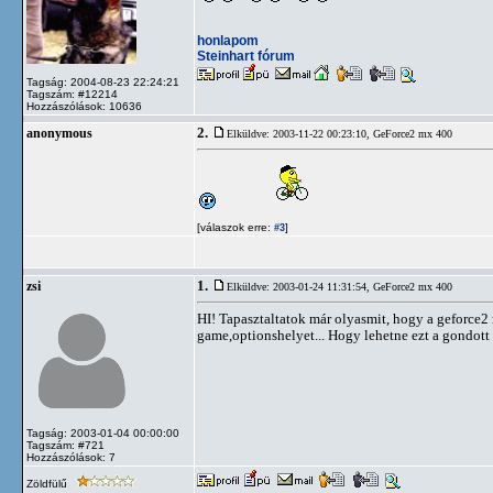
honlapom
Steinhart fórum
Tagság: 2004-08-23 22:24:21
Tagszám: #12214
Hozzászólások: 10636
2.
anonymous
Elküldve: 2003-11-22 00:23:10,
GeForce2 mx 400
[válaszok erre:
]
#3
1.
zsi
Elküldve: 2003-01-24 11:31:54,
GeForce2 mx 400
HI! Tapasztaltatok már olyasmit, hogy a geforce2 
game,optionshelyet... Hogy lehetne ezt a gondott
Tagság: 2003-01-04 00:00:00
Tagszám: #721
Hozzászólások: 7
Zöldfülű