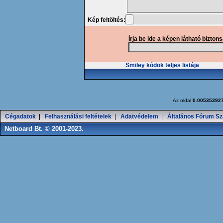
Kép feltöltés:
Írja be ide a képen látható bizton
Smiley kódok teljes listája
Az oldal
0.00535392
Cégadatok
|
Felhasználási feltételek
|
Adatvédelem
|
Általános Fórum Sz
Netboard Bt. © 2001-2023.