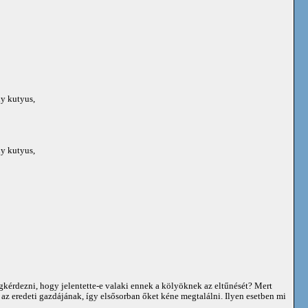
ny kutyus,
ny kutyus,
egkérdezni, hogy jelentette-e valaki ennek a kölyöknek az eltűnését? Mert
 az eredeti gazdájának, így elsősorban őket kéne megtalálni. Ilyen esetben mi