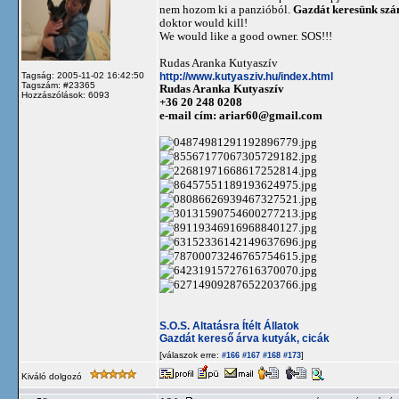
nem hozom ki a panzióból.
Gazdát keresünk szá
doktor would kill!
We would like a good owner. SOS!!!
Rudas Aranka Kutyaszív
http://www.kutyasziv.hu/index.html
Tagság: 2005-11-02 16:42:50
Tagszám: #23365
Rudas Aranka Kutyaszív
Hozzászólások: 6093
+36 20 248 0208
e-mail cím:
ariar60@gmail.com
S.O.S. Altatásra Ítélt Állatok
Gazdát kereső árva kutyák, cicák
[válaszok erre:
]
#166
#167
#168
#173
Kiváló dolgozó