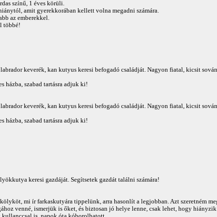
das színű, 1 éves körüli.
mhiánytól, amit gyerekkorában kellett volna megadni számára.
tabb az emberekkel.
l többé!
abrador keverék, kan kutyus keresi befogadó családját. Nagyon fiatal, kicsit sová
s házba, szabad tartásra adjuk ki!
abrador keverék, kan kutyus keresi befogadó családját. Nagyon fiatal, kicsit sová
s házba, szabad tartásra adjuk ki!
lyökkutya keresi gazdáját. Segítsetek gazdát találni számára!
akölyköt, mi ír farkaskutyára tippelünk, arra hasonlít a legjobban. Azt szeretném m
ához venné, ismerjük is őket, és biztosan jó helye lenne, csak lehet, hogy hiányzik
 kullanccsal is, napok óta kóborolhatott.