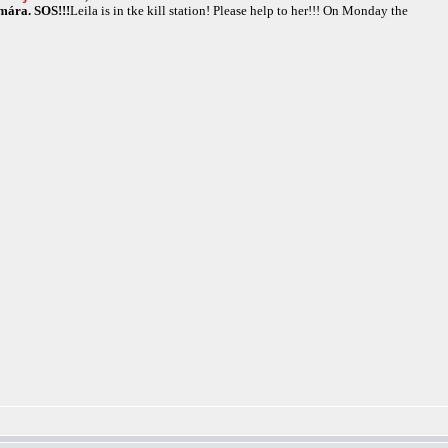
mára. SOS!!!
Leila is in tke kill station! Please help to her!!! On Monday the