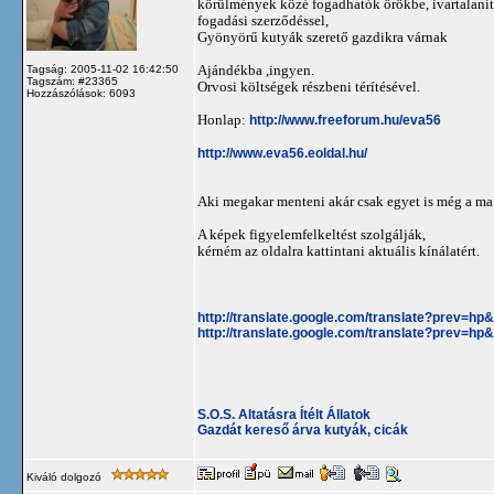
körülmények közé fogadhatók örökbe, ivartalanítá
fogadási szerződéssel,
Gyönyörű kutyák szerető gazdikra várnak
Ajándékba ,ingyen.
Tagság: 2005-11-02 16:42:50
Tagszám: #23365
Orvosi költségek részbeni térítésével.
Hozzászólások: 6093
Honlap:
http://www.freeforum.hu/eva56
http://www.eva56.eoldal.hu/
Aki megakar menteni akár csak egyet is még a ma 
A képek figyelemfelkeltést szolgálják,
kérném az oldalra kattintani aktuális kínálatért.
http://translate.google.com/translate?prev=h
http://translate.google.com/translate?prev=h
S.O.S. Altatásra Ítélt Állatok
Gazdát kereső árva kutyák, cicák
Kiváló dolgozó