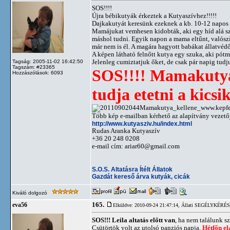
SOS!!!!
Újra bébikutyák érkeztek a Kutyaszívhez!!!!!
Dajkakutyát keresünk ezeknek a kb. 10-12 napos 
Mamájukat vemhesen kidobták, aki egy híd alá szül
máshol tudni. Egyik napon a mama eltűnt, valósz
már nem is él. A magára hagyott babákat állatvédő
A képen látható felnőtt kutya egy szuka, aki pótm
Jelenleg cumiztatjuk őket, de csak pár napig tudj
Tagság: 2005-11-02 16:42:50
Tagszám: #23365
SOS!!!! Mamakutya k
Hozzászólások: 6093
tudja etetni a kicsik
Több kép e-mailban kérhető az alapítvány vezető
http://www.kutyasziv.hu/index.html
Rudas Aranka Kutyaszív
+36 20 248 0208
e-mail cím:
ariar60@gmail.com
S.O.S. Altatásra Ítélt Állatok
Gazdát kereső árva kutyák, cicák
Kiváló dolgozó
165.
eva56
Elküldve: 2010-09-24 21:47:14,
Állati SEGÉLYKÉRÉSEK!
SOS!!! Leila altatás előtt van
, ha nem találunk s
Csütörtök volt az utolsó panziós napja.
Hétfőn ela