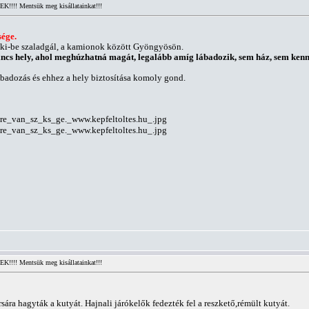
!!! Mentsük meg kisállatainkat!!!
sége.
n ki-be szaladgál, a kamionok között Gyöngyösön.
ncs hely, ahol meghúzhatná magát, legalább amíg lábadozik, sem ház, sem kenn
ábadozás és ehhez a hely biztosítása komoly gond.
!!! Mentsük meg kisállatainkat!!!
sára hagyták a kutyát. Hajnali járókelők fedezték fel a reszkető,rémült kutyát.