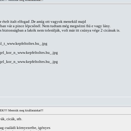
e ételt italt elfogad .De amíg ott vagyok menekül majd
alban vár a pince lépcsőnél. Nem tudtam még megnézni fiú e vagy lány.
s biztonságban a lakók nem tolerálják, volt már itt csúnya vége 2 cicának is.
!!! Mentsük meg kisállatainkat!!!
k, cicák, stb.
ag családi környezetbe, igényes