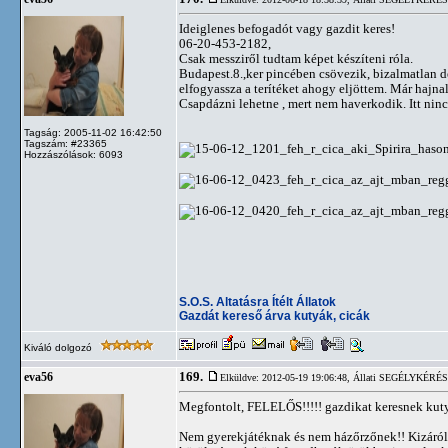
Ideiglenes befogadót vagy gazdit keres!
06-20-453-2182,
Csak messziről tudtam képet készíteni róla.
Budapest.8.,ker pincében csövezik, bizalmatlan d
elfogyassza a terítéket ahogy eljöttem. Már hajn
Csapdázni lehetne , mert nem haverkodik. Itt ninc
Tagság: 2005-11-02 16:42:50
Tagszám: #23365
Hozzászólások: 6093
S.O.S. Altatásra Ítélt Állatok
Gazdát kereső árva kutyák, cicák
Kiváló dolgozó
169.
eva56
Elküldve: 2012-05-19 19:06:48,
Állati SEGÉLYKÉRÉSEK!
Megfontolt, FELELŐS!!!!! gazdikat keresnek kutyá
Nem gyerekjátéknak és nem házőrzőnek!! Kizáról