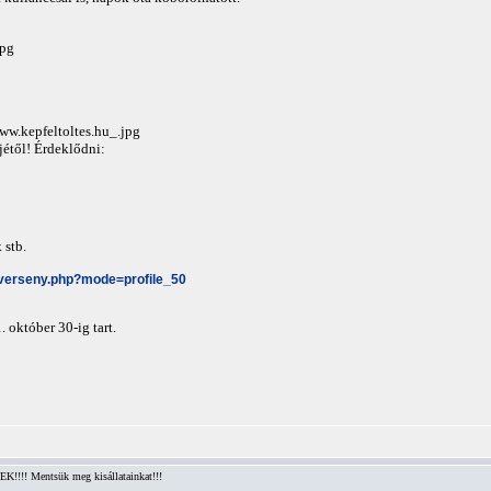
jétől! Érdeklődni:
 stb.
-verseny.php?mode=profile_50
október 30-ig tart.
!!! Mentsük meg kisállatainkat!!!