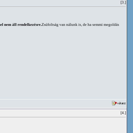
[3.]
el nem áll rendelkezésre.
Zsúfoltság van nálunk is, de ha semmi megoldás
[4.]