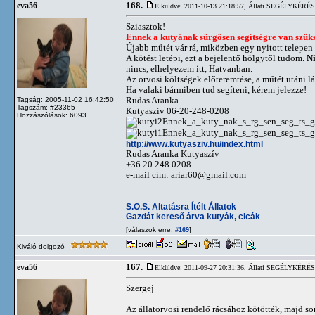
168.
eva56
Elküldve: 2011-10-13 21:18:57,
Állati SEGÉLYKÉRÉSEK!
Sziasztok!
Ennek a kutyának sürgősen segítségre van szük
Újabb műtét vár rá, miközben egy nyitott telepe
A kötést letépi, ezt a bejelentő hölgytől tudom.
Ni
nincs, elhelyezem itt, Hatvanban.
Az orvosi költségek előteremtése, a műtét utáni l
Ha valaki bármiben tud segíteni, kérem jelezze!
Rudas Aranka
Tagság: 2005-11-02 16:42:50
Tagszám: #23365
Kutyaszív 06-20-248-0208
Hozzászólások: 6093
http://www.kutyasziv.hu/index.html
Rudas Aranka Kutyaszív
+36 20 248 0208
e-mail cím:
ariar60@gmail.com
S.O.S. Altatásra Ítélt Állatok
Gazdát kereső árva kutyák, cicák
[válaszok erre:
]
#169
Kiváló dolgozó
167.
eva56
Elküldve: 2011-09-27 20:31:36,
Állati SEGÉLYKÉRÉSEK!
Szergej
Az állatorvosi rendelő rácsához kötötték, majd sor