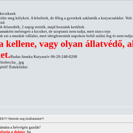
kicsiknek.
te meg kölykeit. A felnőttek, de főleg a gyerekek zaklatták a kutyacsaládot. Volt 
ínű
k felszedték, 2 napig etették, majd hozzánk kerültek.
amaként melengeti a kicsiket, de szoptatni nem tudja, mert nincs teje.
uk ezt a munkát vállalni, mert ideiglenesünk napokon belül szülni fog és nem tudja 
ellene, vagy olyan állatvédő, ak
et.
Rudas Aranka Kutyaszív 06-20-248-0208
jétől! Érdeklődni:
!!! Mentsük meg kisállatainkat!!!
zámára a hétvégén gazdát!
ltatja a doktor
, ha