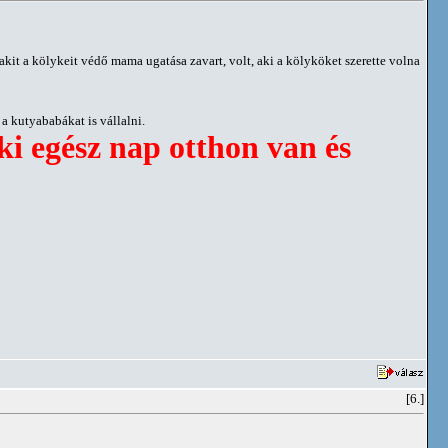
akit a kölykeit védő mama ugatása zavart, volt, aki a kölyköket szerette volna
a kutyababákat is vállalni.
i egész nap otthon van és
[6.]