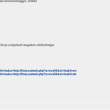
si kötelezettséggel, örökbe
hívja a képeknél megadott elérhetőséget.
p&hl=hu&u=http://5mp.eu/web.php?a=eva56&sl=hu&tl=en
p&hl=hu&u=http://5mp.eu/web.php?a=eva56&sl=hu&tl=de