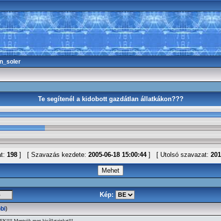
n_soler
Te segítenél a kidobott gazdátlan állatkákon???
at:
198
] [ Szavazás kezdete:
2005-06-18 15:00:44
] [ Utolsó szavazat:
201
Kép:
bi
)
!!! Mentsük meg kisállatainkat!!!