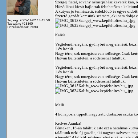
Szergej fiatal, sovány németjuhász keverék kan, or
Hátsó lábai kicsit hajlottak feltehetően a kalciu
A kutyus jó természetű, érdeklődő és egyre oldot
Szerető gazdát keresünk számára, aki nem dobja e
Tagság: 2005-11-02 16:42:50
Tagszám: #23365
Hozzászólások: 6093
Kalifa
Végtelenül elegáns, gyönyörű megjelenésű, bézs, l
1 év körüli.
Nagy térre, sok mozgásra van szüksége. Csak kerte
Hatvan külterületén, a sóderosnál találtuk.
Végtelenül elegáns, gyönyörű megjelenésű, bézs, l
1 év körüli.
Nagy térre, sok mozgásra van szüksége. Csak kerte
Hatvan külterületén, a sóderosnál találtuk.
Melli
4 hónaposra tippelt, nagytestű drótszőrű szuka kö
Kedves Aranka!
Pénteken, 16-án találtuk este ezt a hatalmas kuty
találtunk neki új gazdát, aki nagyon szívesen mag
a teendő? A kölyök nőstény, elég sovány, tele volt