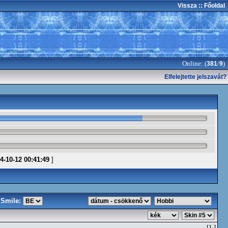
Vissza
:: Főoldal
Online: (
/
)
381
9
Elfelejtette jelszavát?
4-10-12 00:41:49
]
Smile:
[1.]