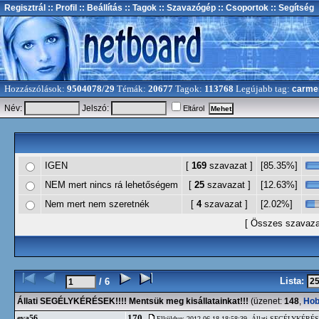
Regisztrál
:: Profil
:: Beállítás
:: Tagok
:: Szavazógép
:: Csoportok
:: Segítség
Hozzászólások:
9504078/29
Témák:
20677
Tagok:
113768
Legújabb tag:
carme
Név:
Jelszó:
Eltárol
IGEN
[
169
szavazat ]
[85.35%]
NEM mert nincs rá lehetőségem
[
25
szavazat ]
[12.63%]
Nem mert nem szeretnék
[
4
szavazat ]
[2.02%]
[ Összes szavaz
Lista:
/ 6
Állati SEGÉLYKÉRÉSEK!!!! Mentsük meg kisállatainkat!!!
(üzenet:
148
,
Hob
170.
eva56
Elküldve: 2012-06-18 18:58:39,
Állati SEGÉLYKÉRÉSEK!