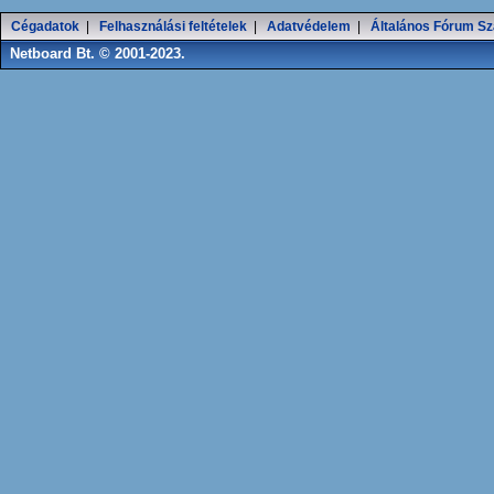
Cégadatok
|
Felhasználási feltételek
|
Adatvédelem
|
Általános Fórum Sz
Netboard Bt. © 2001-2023.