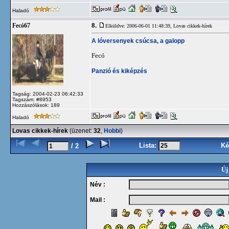
Haladó
8.
Fecó67
Elküldve: 2006-06-01 11:48:39,
Lovas cikkek-hírek
A lóversenyek csúcsa, a galopp
Fecó
Panzió és kiképzés
Tagság: 2004-02-23 06:42:33
Tagszám: #8953
Hozzászólások: 189
Haladó
Lovas cikkek-hírek
(üzenet:
32
,
Hobbi
)
Lista:
Ké
/ 2
Új
Név :
Mail :