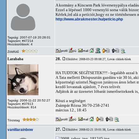
A kormány a Kincsem Park lóversenypálya eladásá
Ezzel a lépéssel 1000 versenyló sorsa válik biz
Kérlek,írd alá a petíciót,hogy ez ne történhessen 
http://www.abrakmester.hu/peticio.php
Tagság: 2007-07-19 20:28:01
Tagszám: #47214
Hozzászólások: 4
Zöldfülű
28.
Larababa
Elküldve: 2008-03-23 09:08:27,
Lovas cikkek-hírek
HA TUDTOK SEGÍTSETEK!!!! - legalább azzal h ki
A Tata melletti Dióspusztán gazdára vár 30 ló, a
képzettségi szinttel.Nagyon jutányos áron lehet 
kezdő lovasnak ajánlott, 7 éves telivér.
Adjátok át az üzenetet lóbarát ismerőseiteknek is
Köszi a segítséget
Tagság: 2006-11-22 20:52:27
Tagszám: #37613
Zsámpár Rózsa 36/70-258-2741
Hozzászólások: 814
március 12., 18:45
Törzstag
27.
vanillarainbow
Elküldve: 2008-02-21 19:01:38,
Lovas cikkek-hírek