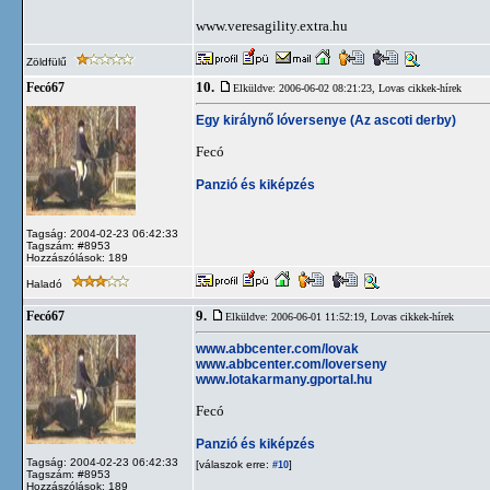
www.veresagility.extra.hu
Zöldfülű
10.
Fecó67
Elküldve: 2006-06-02 08:21:23,
Lovas cikkek-hírek
Egy királynő lóversenye (Az ascoti derby)
Fecó
Panzió és kiképzés
Tagság: 2004-02-23 06:42:33
Tagszám: #8953
Hozzászólások: 189
Haladó
9.
Fecó67
Elküldve: 2006-06-01 11:52:19,
Lovas cikkek-hírek
www.abbcenter.com/lovak
www.abbcenter.com/loverseny
www.lotakarmany.gportal.hu
Fecó
Panzió és kiképzés
Tagság: 2004-02-23 06:42:33
[válaszok erre:
]
#10
Tagszám: #8953
Hozzászólások: 189