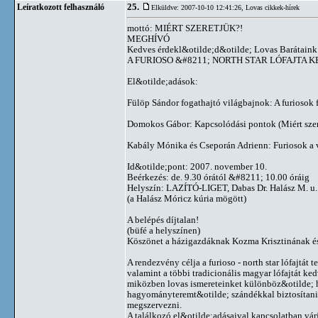
25.
Leíratkozott felhasználó
Elküldve: 2007-10-10 12:41:26,
Lovas cikkek-hírek
mottó: MIÉRT SZERETJÜK?!
MEGHÍVÓ
Kedves érdekl&otilde;d&otilde; Lovas Barátaink
A FURIOSO &#8211; NORTH STAR LÓFAJTA 
El&otilde;adások:
Fülöp Sándor fogathajtó világbajnok: A furiosok
Domokos Gábor: Kapcsolódási pontok (Miért szer
Kabály Mónika és Cseporán Adrienn: Furiosok a 
Id&otilde;pont: 2007. november 10.
Beérkezés: de. 9.30 órától &#8211; 10.00 óráig
Helyszín: LAZÍTÓ-LIGET, Dabas Dr. Halász M. u.
(a Halász Móricz kúria mögött)
A belépés díjtalan!
(büfé a helyszínen)
Köszönet a házigazdáknak Kozma Krisztinának é
A rendezvény célja a furioso - north star lófajtát
valamint a többi tradicionális magyar lófajtát ke
miközben lovas ismereteinket különböz&otilde; h
hagyományteremt&otilde; szándékkal biztosítani é
megszervezni.
A találkozó el&otilde;adásaival kapcsolatban várj