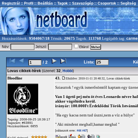
Regisztrál
:: Profil
:: Beállítás
:: Tagok
:: Szavazógép
:: Csoportok
:: Segítség
Hozzászólások:
9504067/18
Témák:
20675
Tagok:
113768
Legújabb tag:
carme
Név:
Jelszó:
Eltárol
Lista:
Ké
/ 2
Lovas cikkek-hírek
(üzenet:
32
,
Hobbi
)
43.
Bloodline
Elküldve: 2010-11-11 20:48:32,
Lovas cikkek-hírek
Sziasztok ! egyik ismerősömtől kaptam egy üzenet
Van 1 ügető pej mén öt éves Leonardo névre hall
akkor vágóhídra kerül.
irányár: 100.000Ft Érdeklődni Török Istvánnál 
"Ha egy kacsa nem tud úszni,nem a víz a hülye"
Tagság: 2008-09-25 18:39:17
Tagszám: #63891
" Aki mindent meghall,hamar meghal "
Hozzászólások: 6855
[válaszok erre:
]
#44
#47
Kiváló dolgozó