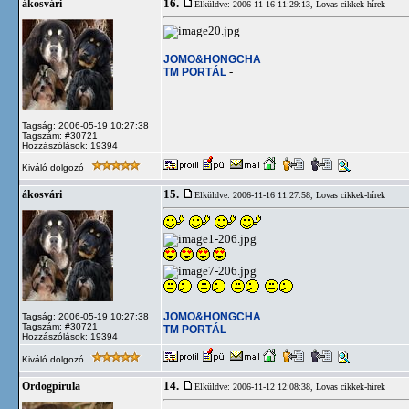
16.
ákosvári
Elküldve: 2006-11-16 11:29:13,
Lovas cikkek-hírek
JOMO&HONGCHA
TM PORTÁL
-
Tagság: 2006-05-19 10:27:38
Tagszám: #30721
Hozzászólások: 19394
Kiváló dolgozó
15.
ákosvári
Elküldve: 2006-11-16 11:27:58,
Lovas cikkek-hírek
JOMO&HONGCHA
Tagság: 2006-05-19 10:27:38
Tagszám: #30721
TM PORTÁL
-
Hozzászólások: 19394
Kiváló dolgozó
14.
Ordogpirula
Elküldve: 2006-11-12 12:08:38,
Lovas cikkek-hírek