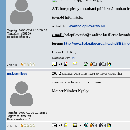
A Táborpapír nyomtatható pdf formátumban let
további információ:
weboldal:
www.halapilovarda.hu
Tagság: 2008-02-21 18:59:32
Tagszám: #56109
e-mail:
halapilovarda@t-online.hu
illetve
lovard
Hozzászólások: 2
fórum:
http://www.halapilovarda.hu/phpBB2/in
Crazy Colt Roy...
[válaszok erre:
]
#31
Zöldfülű
26.
mojzernikee
Elküldve: 2008-01-28 12:54:30,
Lovas cikkek-hírek
sziasztok nekem ien lovam van
Mojzer Nikolett Nycky
Tagság: 2008-01-28 12:35:58
Tagszám: #55059
Hozzászólások: 4
Zöldfülű