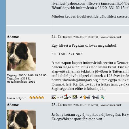
rivanics@yahoo.com
; illetve a
tanczosaniko@fre
B&otilde;vebb információt a 06/20- 331 62 15 t
Minden kedves érdekl&otilde;d&otilde;t szeretet
24.
Adamas
Elküldve: 2007-01-07 18:33:30,
Lovas cikkek-hírek
Egy idézet a Pegazus c. lovas magazinból:
"TILTAKOZZUNK!
A mai napon kapott információk szerint a Nemzet
hanem maga a terület is eladólistára kerül. Erre 
alapvető céljainak tekinti a jövőben is Tattersal
ettől eltérő jövőt képzel el ennek a 128 éves int
Tagság: 2006-11-06 19:04:05
Tagszám: #36831
nemzetilovarda@hungary.org
címre egy(a munkán
Hozzászólások: 1955
fórumok felé. Kérjük továbbá a lelkes támogatókat
Segítségeteket előre is köszönjük.,,
Kiváló dolgozó
23.
Adamas
Elküldve: 2007-01-01 14:58:50,
Lovas cikkek-hírek
Ja és nyitottam egy új topikot a díjlovaglást. Ha 
Ez egyébként sport fórumon van.