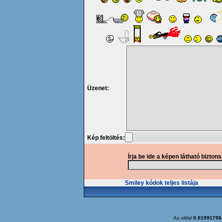
Üzenet:
Kép feltöltés:
Írja be ide a képen látható bizton
Smiley kódok teljes listája
Az oldal
0.01991796