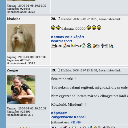
Tagság: 2006-01-08 20:16:39
Tagszám: #25545
Hozzászólások: 3373
20.
kleobaba
Elküldve: 2006-12-07 22:16:25,
Lovas cikkek-hírek
dalmata lóóóóó
Kattints ide a képért
beardiesport
Tagság: 2006-01-08 20:16:39
Tagszám: #25545
Hozzászólások: 3373
19.
Zangen
Elküldve: 2006-12-07 13:31:56,
Lovas cikkek-hírek
Szia mindenki!!
Tud nekem valami segíteni, méghozzá olyan é
Nem egyszer hallottam már sok elhagyatott lóról 
Köszönök Mindent!!!!
Tagság: 2006-03-02 20:20:38
Tagszám: #27896
Képtáram
Hozzászólások: 278
Zangenbacke Kennel
[válaszok erre:
]
#22
#30