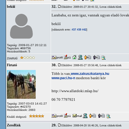
32.
bekííí
Elküldve: 2009-01-27 20:41:32,
Lovas cikkek-hírek
Larababa, ez nem igaz, vannak ugyan eladó lovak
bekííí
[válaszok erre:
]
#37
#39
#42
Tagság: 2009-01-27 20:12:11
Tagszám: #69756
Hozzászólások: 5
Zöldfülű
30.
Firtató
Elküldve: 2008-05-27 19:56:48,
Lovas cikkek-hírek
Több is van,
www.zakuszkatanya.hu
www.paci.hu-n
moderon baráti kör
http://www.allatdoki.mlap.hu/
06 70 7797921
Tagság: 2007-03-03 14:41:27
Tagszám: #42370
Hozzászólások: 2883
Kiváló dolgozó
29.
ZeroRisk
Elküldve: 2008-04-20 16:46:26,
Lovas cikkek-hírek