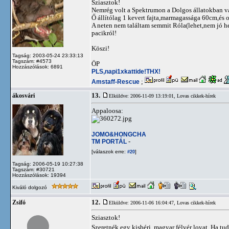
Sziasztok!
Nemrég volt a Spektrumon a Dolgos állatokban va
Ő állítólag 1 kevert fajta,marmagassága 60cm,és 
A neten nem találtam semmit Róla(lehet,nem jó he
pacikról!
Köszi!
Tagság: 2003-05-24 23:33:13
Tagszám: #4573
ÖP
Hozzászólások: 6891
PLS,napi1xkattide!THX!
Amstaff-Rescue
;
13.
ákosvári
Elküldve: 2006-11-09 13:19:01,
Lovas cikkek-hírek
Appaloosa:
JOMO&HONGCHA
TM PORTÁL
-
[válaszok erre:
]
#20
Tagság: 2006-05-19 10:27:38
Tagszám: #30721
Hozzászólások: 19394
Kiváló dolgozó
12.
Zsifó
Elküldve: 2006-11-06 16:04:47,
Lovas cikkek-hírek
Sziasztok!
Szeretnék egy kisbéri, magyar félvér lovat. Ha tu