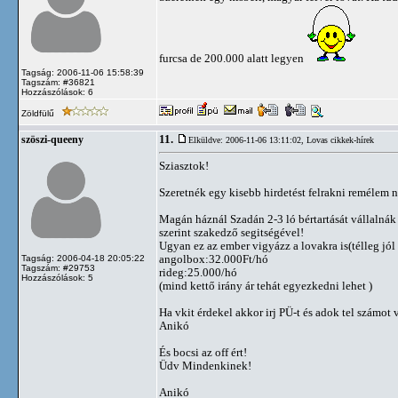
furcsa de 200.000 alatt legyen
Tagság: 2006-11-06 15:58:39
Tagszám: #36821
Hozzászólások: 6
Zöldfülű
11.
szöszi-queeny
Elküldve: 2006-11-06 13:11:02,
Lovas cikkek-hírek
Sziasztok!
Szeretnék egy kisebb hirdetést felrakni remélem n
Magán háznál Szadán 2-3 ló bértartását vállalnák
szerint szakedző segitségével!
Ugyan ez az ember vigyázz a lovakra is(télleg jól
angolbox:32.000Ft/hó
Tagság: 2006-04-18 20:05:22
Tagszám: #29753
rideg:25.000/hó
Hozzászólások: 5
(mind kettő irány ár tehát egyezkedni lehet )
Ha vkit érdekel akkor irj PÜ-t és adok tel számot 
Anikó
És bocsi az off ért!
Üdv Mindenkinek!
Anikó