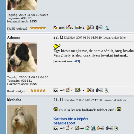
Tagság: 2006-11-06 19:04:05
Tagszám: #36831
Hozzászólások: 1955
Kiváló dolgozó
22.
Adamas
Elküldve: 2007-01-01 14:56:19,
Lovas cikkek-hírek
Egy kicsit megkésve, de nem a sérült, öreg lovak
Van 2 hely is ahol csak ilyen lovakat tartanak.
[válaszok erre:
]
#23
Tagság: 2006-11-06 19:04:05
Tagszám: #36831
Hozzászólások: 1955
Kiváló dolgozó
21.
kleobaba
Elküldve: 2006-12-07 22:17:30,
Lovas cikkek-hírek
én is szívesen hallanék többet erről
Kattints ide a képért
beardiesport