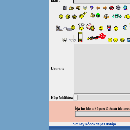
Mail :
Üzenet:
Kép feltöltés:
Írja be ide a képen látható bizton
Smiley kódok teljes listája