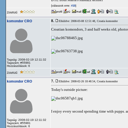
[válaszok erre:
]
#10
Zöldfülű
8.
komondor CRO
Elküldve: 2008-03-08 12:51:48,
Croatia komondor
Croatian komondors, 3 and half weeks old, photo
Tagság: 2008-02-19 12:11:32
Tagszám: #55981
Hozzászólások: 6
Zöldfülű
7.
komondor CRO
Elküldve: 2008-02-26 18:48:54,
Croatia komondor
Today's outside picture:
I enjoy every second spending time with pupps. an
Tagság: 2008-02-19 12:11:32
Tagszám: #55981
Hozzászólások: 6