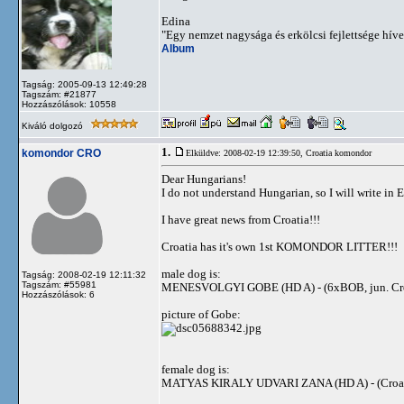
Edina
"Egy nemzet nagysága és erkölcsi fejlettsége hí
Album
Tagság: 2005-09-13 12:49:28
Tagszám: #21877
Hozzászólások: 10558
Kiváló dolgozó
1.
komondor CRO
Elküldve: 2008-02-19 12:39:50,
Croatia komondor
Dear Hungarians!
I do not understand Hungarian, so I will write in 
I have great news from Croatia!!!
Croatia has it's own 1st KOMONDOR LITTER!!!
male dog is:
Tagság: 2008-02-19 12:11:32
Tagszám: #55981
MENESVOLGYI GOBE (HD A) - (6xBOB, jun. Croatian
Hozzászólások: 6
picture of Gobe:
female dog is:
MATYAS KIRALY UDVARI ZANA (HD A) - (Croatian 