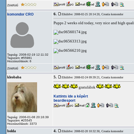
Zöldfülű
6.
komondor CRO
Elküldve: 2008-02-25 20:14:20,
Croatia komondor
Pupps 2 weeks old today, very nice and high qualit
Tagság: 2008-02-19 12:11:32
Tagszám: #55981
Hozzászólások: 6
Zöldfülű
5.
kleobaba
Elküldve: 2008-02-24 09:39:21,
Croatia komondor
gratulálok
Kattints ide a képért
beardiesport
Tagság: 2006-01-08 20:16:39
Tagszám: #25545
Hozzászólások: 3373
4.
bolda
Elküldve: 2008-02-20 10:32:30,
Croatia komondor