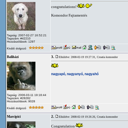
congratulations!
Komondor Fajtamentés
Tagság: 2007-02-27 16:52:21
Tagszám: #42210
Hozzászólások: 1297
Kiváló dolgozó
3.
Baliházi
Elküldve: 2008-02-19 19:27:31,
Croatia komondor
nagyapó, nagyanyó, nagyahó
Tagság: 2006-03-11 19:18:44
Tagszám: #28282
Hozzászólások: 9028
Kiváló dolgozó
2.
Marcipici
Elküldve: 2008-02-19 19:26:26,
Croatia komondor
Congratulation