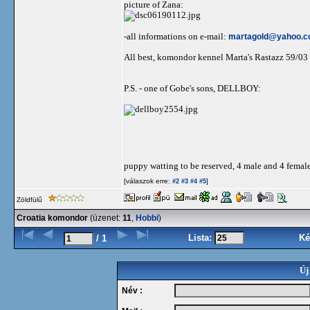
picture of Zana:
-all informations on e-mail:
martagold@yahoo.
All best, komondor kennel Marta's Rastazz 59/03
P.S. - one of Gobe's sons, DELLBOY:
puppy watting to be reserved, 4 male and 4 femal
[válaszok erre:
]
#2
#3
#4
#5
Zöldfülű
Croatia komondor
(üzenet:
11
,
Hobbi
)
Lista:
Ké
/ 1
Új
Név :