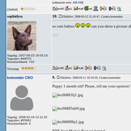
[válaszok erre:
]
#15
#19
Zöldfülű
10.
sophielyra
Elküldve: 2008-03-12 21:16:47,
Croatia komondor
so cute babies
can you show a picture 
Zsó
Tagság: 2007-09-23 19:03:16
Tagszám: #49570
Hozzászólások: 733
Törzstag
9.
komondor CRO
Elküldve: 2008-03-11 18:34:59,
Croatia komondor
Puppy 1 month old! Please, tell me your opinion! 
Tagság: 2008-02-19 12:11:32
Tagszám: #55981
Hozzászólások: 6
BYE from Marta's Rastazz kennel