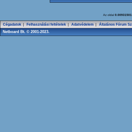
Az oldal
0.00931501
Cégadatok
|
Felhasználási feltételek
|
Adatvédelem
|
Általános Fórum Sz
Netboard Bt. © 2001-2023.