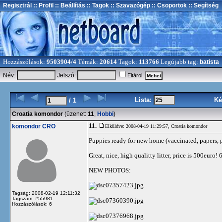
Regisztrál
:: Profil
:: Beállítás
:: Tagok
:: Szavazógép
:: Csoportok
:: Segítség
Hozzászólások:
9503904/4
Témák:
20614
Tagok:
113766
Legújabb tag:
batista
Név:
Jelszó:
Eltárol
Lista:
Ké
/ 1
Croatia komondor
(üzenet:
11
,
Hobbi
)
11.
komondor CRO
Elküldve: 2008-04-19 11:29:57,
Croatia komondor
Puppies ready for new home (vaccinated, papers,
Great, nice, high qualitty litter, price is 500euro!
NEW PHOTOS:
Tagság: 2008-02-19 12:11:32
Tagszám: #55981
Hozzászólások: 6