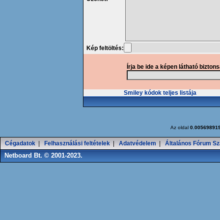
Kép feltöltés:
Írja be ide a képen látható bizton
Smiley kódok teljes listája
Az oldal
0.00569891
Cégadatok
|
Felhasználási feltételek
|
Adatvédelem
|
Általános Fórum Sz
Netboard Bt. © 2001-2023.