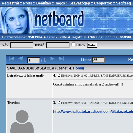
Regisztrál
:: Profil
:: Beállítás
:: Tagok
:: Szavazógép
:: Csoportok
:: Segítség
Hozzászólások:
9503904/4
Témák:
20614
Tagok:
113766
Legújabb tag:
batista
Név:
Jelszó:
Eltárol
Lista:
Ké
/ 1
SAVE DANUBIUS&SLÁGER
(üzenet:
4
,
Hobbi
)
4.
Leíratkozott felhasználó
Elküldve: 2009-11-02 14:56:33,
SAVE DANUBIUS&SLÁ
Gusztustalan amit csinálnak a 2 rádióval!!!!
3.
Treetime
Elküldve: 2009-10-30 10:16:08,
SAVE DANUBIUS&SLÁ
http://www.hallgatokaradioert.com/tiltakozok.p