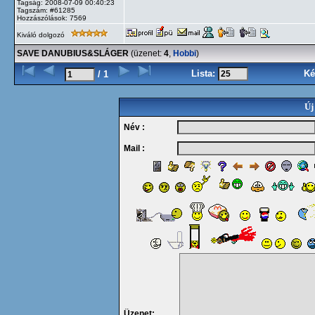
Tagság: 2008-07-09 00:40:23
Tagszám: #61285
Hozzászólások: 7569
Kiváló dolgozó
SAVE DANUBIUS&SLÁGER
(üzenet:
4
,
Hobbi
)
Lista:
Ké
/ 1
Új
Név :
Mail :
Üzenet: