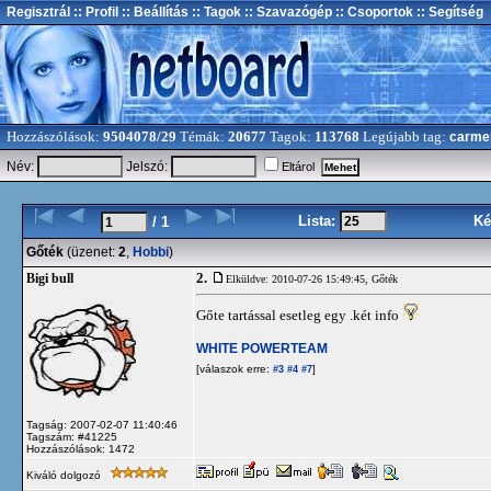
Regisztrál
:: Profil
:: Beállítás
:: Tagok
:: Szavazógép
:: Csoportok
:: Segítség
Hozzászólások:
9504078/29
Témák:
20677
Tagok:
113768
Legújabb tag:
carme
Név:
Jelszó:
Eltárol
Lista:
Ké
/ 1
Gőték
(üzenet:
2
,
Hobbi
)
2.
Bigi bull
Elküldve: 2010-07-26 15:49:45,
Gőték
Gőte tartással esetleg egy .két info
WHITE POWERTEAM
[válaszok erre:
]
#3
#4
#7
Tagság: 2007-02-07 11:40:46
Tagszám: #41225
Hozzászólások: 1472
Kiváló dolgozó