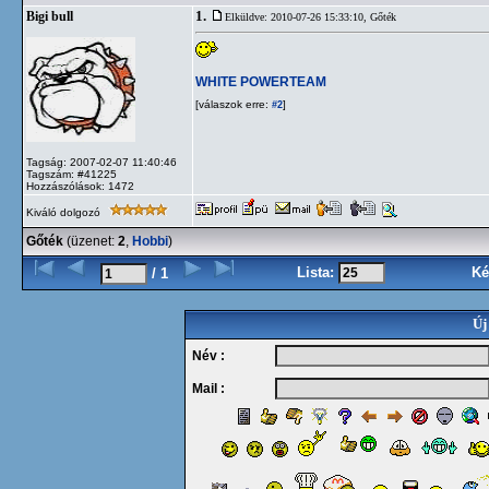
1.
Bigi bull
Elküldve: 2010-07-26 15:33:10,
Gőték
WHITE POWERTEAM
[válaszok erre:
]
#2
Tagság: 2007-02-07 11:40:46
Tagszám: #41225
Hozzászólások: 1472
Kiváló dolgozó
Gőték
(üzenet:
2
,
Hobbi
)
Lista:
Ké
/ 1
Új
Név :
Mail :