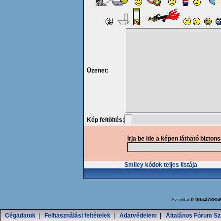
Üzenet:
Kép feltöltés:
Írja be ide a képen látható bizton
Smiley kódok teljes listája
Az oldal
0.00547885
Cégadatok
|
Felhasználási feltételek
|
Adatvédelem
|
Általános Fórum Sz